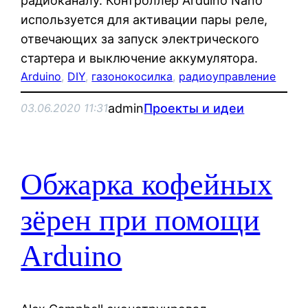
радиоканалу. Контроллер Arduino Nano
используется для активации пары реле,
отвечающих за запуск электрического
стартера и выключение аккумулятора.
Arduino
, 
DIY
, 
газонокосилка
, 
радиоуправление
admin
Проекты и идеи
03.06.2020 11:31
Обжарка кофейных
зёрен при помощи
Arduino