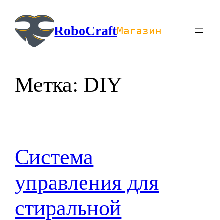
Перейти
к
RoboCraft
Магазин
содержимому
Метка:
DIY
Система
управления для
стиральной