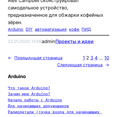
Alex Campbell сконструировал
самодельное устройство,
предназначенное для обжарки кофейных
зёрен.
Arduino
, 
DIY
, 
автоматизация
, 
кофе
, 
ПИД
admin
Проекты и идеи
22.01.2020 13:06
1
2
3
4
…
10
←
Предыдущая страница
Следующая страница
→
Arduino
Что такое Arduino?
Зачем мне Arduino?
Начало работы с Arduino
Для начинающих ардуинщиков
Радиодетали (точка входа для начинающих 