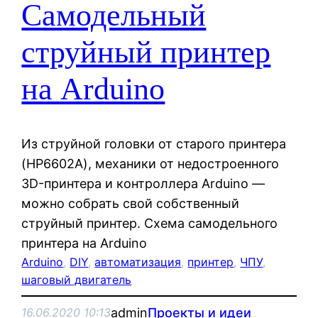
Самодельный
струйный принтер
на Arduino
Из струйной головки от старого принтера
(HP6602A), механики от недостроенного
3D-принтера и контроллера Arduino —
можно собрать свой собственный
струйный принтер. Схема самодельного
принтера на Arduino
Arduino
, 
DIY
, 
автоматизация
, 
принтер
, 
ЧПУ
, 
шаговый двигатель
admin
Проекты и идеи
16.06.2020 10:13