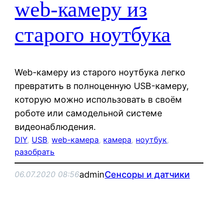
web-камеру из
старого ноутбука
Web-камеру из старого ноутбука легко
превратить в полноценную USB-камеру,
которую можно использовать в своём
роботе или самодельной системе
видеонаблюдения.
DIY
, 
USB
, 
web-камера
, 
камера
, 
ноутбук
, 
разобрать
admin
Сенсоры и датчики
06.07.2020 08:56