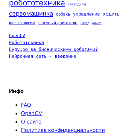
робототехника
светодиод
сервомашинка
ходить
управление
собака
шаг за шагом
шаговый двигатель
шилд
юмор
OpenCV
Робототехника
Будущее за бионическими роботами?
Нейронная сеть - введение
Инфо
FAQ
OpenCV
О сайте
Политика конфиденциальности