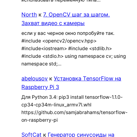
North
к
7. OpenCV шаг за шагом.
Захват видео с камеры
если у вас черное окно попробуйте так.
#include <opencv2/opencv.hpp>
#include<iostream> #include <stdlib.h>
#include <stdio.h> using namespace cv; using
namespace std;…
abelousov
к
Установка TensorFlow на
Raspberry Pi 3
Для Python 3.4: pip3 install tensorflow-1.1.0-
cp34-cp34m-linux_armv7l.whl
https://github.com/samjabrahams/tensorflow-
on-raspberry-pi
SoftCat
к
Генератор синусоиды на