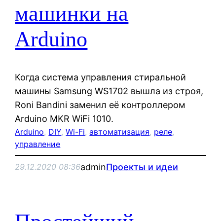
машинки на
Arduino
Когда система управления стиральной
машины Samsung WS1702 вышла из строя,
Roni Bandini заменил её контроллером
Arduino MKR WiFi 1010.
Arduino
, 
DIY
, 
Wi-Fi
, 
автоматизация
, 
реле
, 
управление
admin
Проекты и идеи
29.12.2020 08:36