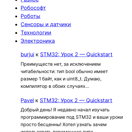
Робософт
Роботы
Сенсоры и датчики
Технологии
Электроника
burjui
к
STM32: Урок 2 — Quickstart
Преимуществ нет, за исключением
читабельности: тип bool обычно имеет
размер 1 байт, как и uint8_t. Думаю,
компилятор в обоих случаях…
Pavel
к
STM32: Урок 2 — Quickstart
Добрый день! Я недавно начал изучать
программирование под STM32 и ваши уроки
просто бесценны! Хотел узнать зачем
использовать переменную типа…