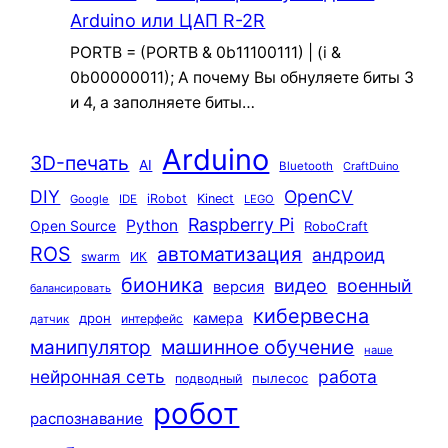
Arduino или ЦАП R-2R
PORTB = (PORTB & 0b11100111) | (i &
0b00000011); А почему Вы обнуляете биты 3
и 4, а заполняете биты…
Arduino
3D-печать
AI
Bluetooth
CraftDuino
DIY
OpenCV
iRobot
Kinect
Google
IDE
LEGO
Raspberry Pi
Python
Open Source
RoboCraft
ROS
автоматизация
андроид
swarm
ИК
бионика
видео
военный
версия
балансировать
кибервесна
камера
дрон
интерфейс
датчик
машинное обучение
манипулятор
наше
нейронная сеть
работа
пылесос
подводный
робот
распознавание