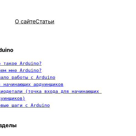
О сайте
Статьи
duino
о такое Arduino?
чем мне Arduino?
чало работы с Arduino
я начинающих ардуинщиков
диодетали (точка входа для начинающих 
дуинщиков)
рвые шаги с Arduino
зделы