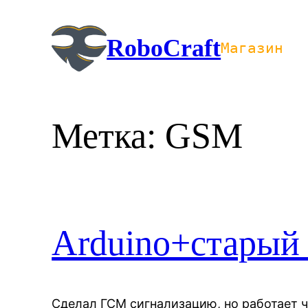
Перейти
к
RoboCraft
Магазин
содержимому
Метка:
GSM
Arduino+старый
Сделал ГСМ сигнализацию, но работает ч