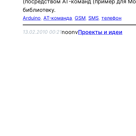
(посредством AT-команд (пример для Moto
библиотеку.
Arduino
, 
AT-команда
, 
GSM
, 
SMS
, 
телефон
noonv
Проекты и идеи
13.02.2010 00:21