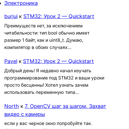
Электроника
burjui
к
STM32: Урок 2 — Quickstart
Преимуществ нет, за исключением
читабельности: тип bool обычно имеет
размер 1 байт, как и uint8_t. Думаю,
компилятор в обоих случаях…
Pavel
к
STM32: Урок 2 — Quickstart
Добрый день! Я недавно начал изучать
программирование под STM32 и ваши уроки
просто бесценны! Хотел узнать зачем
использовать переменную типа…
North
к
7. OpenCV шаг за шагом. Захват
видео с камеры
если у вас черное окно попробуйте так.