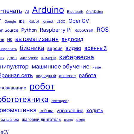
Arduino
-печать
AI
Bluetooth
CraftDuino
Y
OpenCV
iRobot
Kinect
Google
IDE
LEGO
ROS
Raspberry Pi
Python
n Source
RoboCraft
автоматизация
андроид
rm
ИК
бионика
видео
военный
версия
нсировать
кибервесна
камера
дрон
интерфейс
чик
машинное обучение
нипулятор
наше
йронная сеть
работа
пылесос
подводный
робот
спознавание
обототехника
светодиод
рвомашинка
ходить
управление
собака
 за шагом
шаговый двигатель
шилд
юмор
enCV