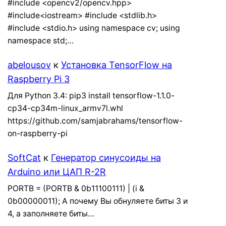
#include <opencv2/opencv.hpp>
#include<iostream> #include <stdlib.h>
#include <stdio.h> using namespace cv; using
namespace std;…
abelousov
к
Установка TensorFlow на
Raspberry Pi 3
Для Python 3.4: pip3 install tensorflow-1.1.0-
cp34-cp34m-linux_armv7l.whl
https://github.com/samjabrahams/tensorflow-
on-raspberry-pi
SoftCat
к
Генератор синусоиды на
Arduino или ЦАП R-2R
PORTB = (PORTB & 0b11100111) | (i &
0b00000011); А почему Вы обнуляете биты 3 и
4, а заполняете биты…