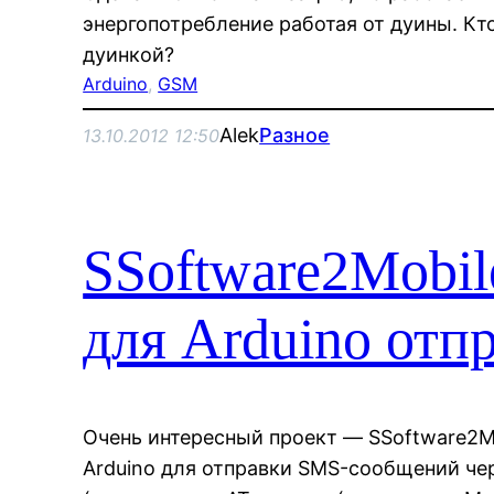
энергопотребление работая от дуины. К
дуинкой?
Arduino
, 
GSM
Alek
Разное
13.10.2012 12:50
SSoftware2Mobil
для Arduino отп
Очень интересный проект — SSoftware2M
Arduino для отправки SMS-сообщений че