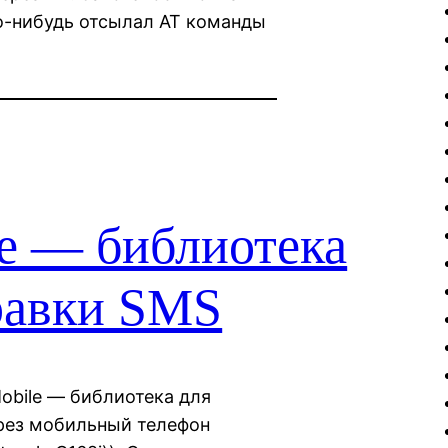
то-нибудь отсылал АТ команды
e — библиотека
равки SMS
obile — библиотека для
рез мобильный телефон