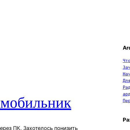
Ar
Чт
За
На
Дл
Ра
ар
 мобильник
Пе
Ра
ерез ПК. Захотелось понизить