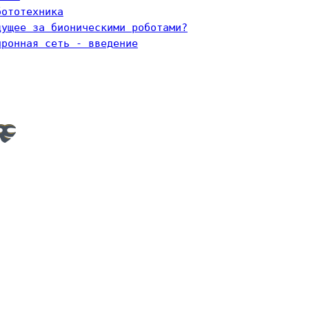
бототехника
дущее за бионическими роботами?
йронная сеть - введение