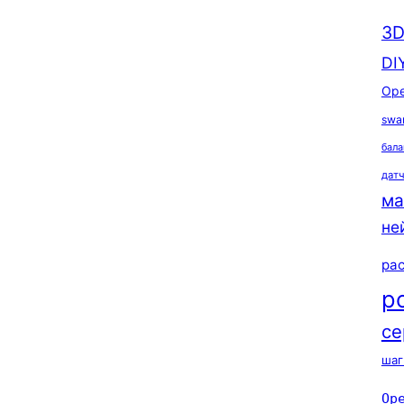
3D
DI
Ope
swa
бала
дат
ма
не
ра
р
се
шаг
Op