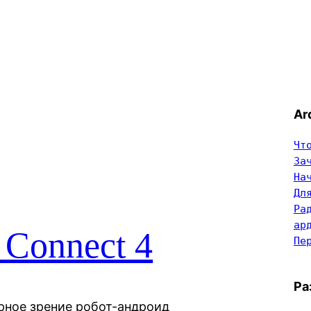
Ar
Чт
За
На
Дл
Ра
ар
 Connect 4
Пе
Ра
рное зрение робот-андроид