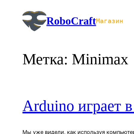
Перейти
к
RoboCraft
Магазин
содержимому
Метка:
Minimax
Arduino играет в
Мы уже видели, как используя компьюте