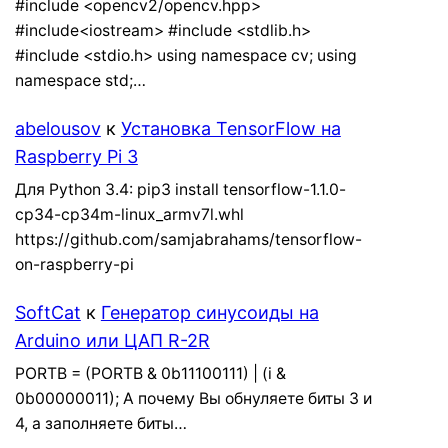
#include <opencv2/opencv.hpp>
#include<iostream> #include <stdlib.h>
#include <stdio.h> using namespace cv; using
namespace std;…
abelousov
к
Установка TensorFlow на
Raspberry Pi 3
Для Python 3.4: pip3 install tensorflow-1.1.0-
cp34-cp34m-linux_armv7l.whl
https://github.com/samjabrahams/tensorflow-
on-raspberry-pi
SoftCat
к
Генератор синусоиды на
Arduino или ЦАП R-2R
PORTB = (PORTB & 0b11100111) | (i &
0b00000011); А почему Вы обнуляете биты 3 и
4, а заполняете биты…