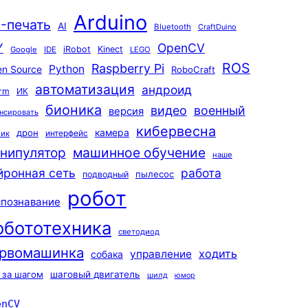
Arduino
-печать
AI
Bluetooth
CraftDuino
Y
OpenCV
iRobot
Kinect
Google
IDE
LEGO
ROS
Raspberry Pi
Python
n Source
RoboCraft
автоматизация
андроид
rm
ИК
бионика
видео
военный
версия
нсировать
кибервесна
камера
дрон
интерфейс
чик
машинное обучение
нипулятор
наше
йронная сеть
работа
пылесос
подводный
робот
спознавание
обототехника
светодиод
рвомашинка
ходить
управление
собака
 за шагом
шаговый двигатель
шилд
юмор
enCV