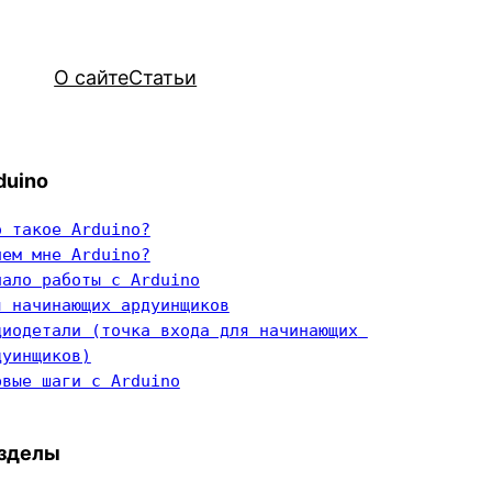
О сайте
Статьи
duino
о такое Arduino?
чем мне Arduino?
чало работы с Arduino
я начинающих ардуинщиков
диодетали (точка входа для начинающих 
дуинщиков)
рвые шаги с Arduino
зделы