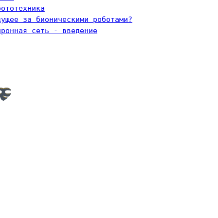
бототехника
дущее за бионическими роботами?
йронная сеть - введение