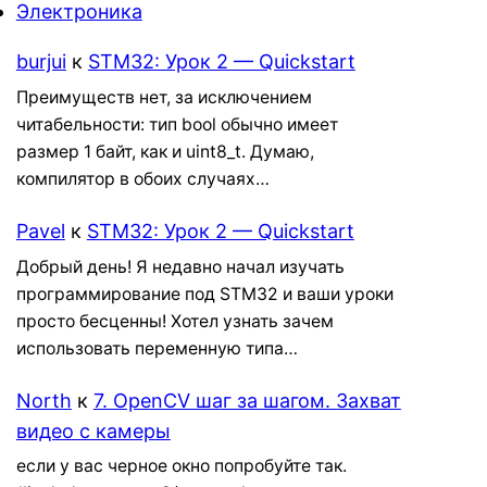
Электроника
burjui
к
STM32: Урок 2 — Quickstart
Преимуществ нет, за исключением
читабельности: тип bool обычно имеет
размер 1 байт, как и uint8_t. Думаю,
компилятор в обоих случаях…
Pavel
к
STM32: Урок 2 — Quickstart
Добрый день! Я недавно начал изучать
программирование под STM32 и ваши уроки
просто бесценны! Хотел узнать зачем
использовать переменную типа…
North
к
7. OpenCV шаг за шагом. Захват
видео с камеры
если у вас черное окно попробуйте так.