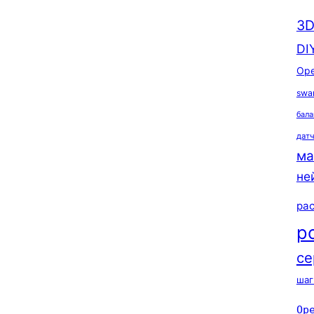
3D
DI
Ope
swa
бала
дат
ма
не
ра
р
се
шаг
Op