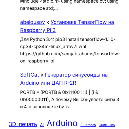
#include <stdio.h> using namespace cv; using
namespace std;…
abelousov
к
Установка TensorFlow на
Raspberry Pi 3
Для Python 3.4: pip3 install tensorflow-1.1.0-
cp34-cp34m-linux_armv7l.whl
https://github.com/samjabrahams/tensorflow-
on-raspberry-pi
SoftCat
к
Генератор синусоиды на
Arduino или ЦАП R-2R
PORTB = (PORTB & 0b11100111) | (i &
0b00000011); А почему Вы обнуляете биты 3
и 4, а заполняете биты…
Arduino
3D-печать
AI
Bluetooth
CraftDuino