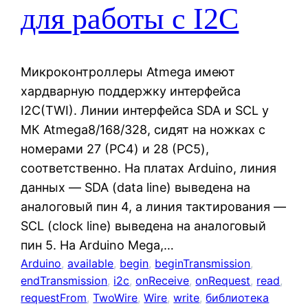
для работы с I2C
Микроконтроллеры Atmega имеют
хардварную поддержку интерфейса
I2C(TWI). Линии интерфейса SDA и SCL у
МК Atmega8/168/328, сидят на ножках c
номерами 27 (PC4) и 28 (PC5),
соответственно. На платах Arduino, линия
данных — SDA (data line) выведена на
аналоговый пин 4, а линия тактирования —
SCL (clock line) выведена на аналоговый
пин 5. На Arduino Mega,…
Arduino
, 
available
, 
begin
, 
beginTransmission
, 
endTransmission
, 
i2c
, 
onReceive
, 
onRequest
, 
read
, 
requestFrom
, 
TwoWire
, 
Wire
, 
write
, 
библиотека