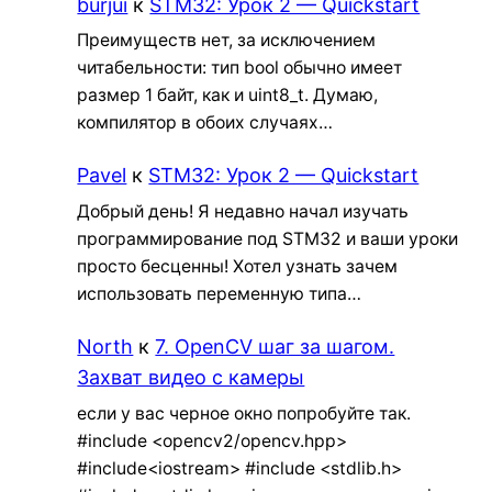
burjui
к
STM32: Урок 2 — Quickstart
Преимуществ нет, за исключением
читабельности: тип bool обычно имеет
размер 1 байт, как и uint8_t. Думаю,
компилятор в обоих случаях…
Pavel
к
STM32: Урок 2 — Quickstart
Добрый день! Я недавно начал изучать
программирование под STM32 и ваши уроки
просто бесценны! Хотел узнать зачем
использовать переменную типа…
North
к
7. OpenCV шаг за шагом.
Захват видео с камеры
если у вас черное окно попробуйте так.
#include <opencv2/opencv.hpp>
#include<iostream> #include <stdlib.h>