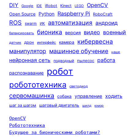
DIY
OpenCV
iRobot
Kinect
Google
IDE
LEGO
Raspberry Pi
Python
Open Source
RoboCraft
ROS
автоматизация
андроид
swarm
ИК
бионика
видео
военный
версия
балансировать
кибервесна
камера
дрон
интерфейс
датчик
машинное обучение
манипулятор
наше
нейронная сеть
работа
пылесос
подводный
робот
распознавание
робототехника
светодиод
сервомашинка
ходить
управление
собака
шаг за шагом
шаговый двигатель
шилд
юмор
OpenCV
Робототехника
Будущее за бионическими роботами?