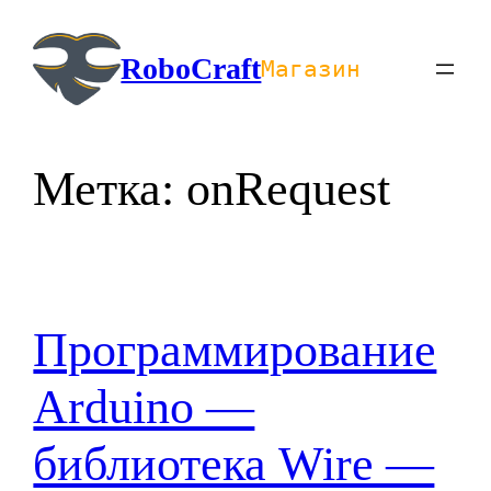
Перейти
к
RoboCraft
Магазин
содержимому
Метка:
onRequest
Программирование
Arduino —
библиотека Wire —