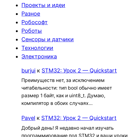
Проекты и идеи
Разное
Робософт
Роботы
Сенсоры и датчики
Технологии
Электроника
burjui
к
STM32: Урок 2 — Quickstart
Преимуществ нет, за исключением
читабельности: тип bool обычно имеет
размер 1 байт, как и uint8_t. Думаю,
компилятор в обоих случаях…
Pavel
к
STM32: Урок 2 — Quickstart
Добрый день! Я недавно начал изучать
программирование под STM32 и ваши уроки