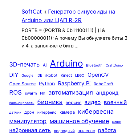
SoftCat
к
Генератор синусоиды на
Arduino или ЦАП R-2R
PORTB = (PORTB & 0b11100111) | (i &
0b00000011); А почему Вы обнуляете биты 3
и 4, а заполняете биты…
Arduino
3D-печать
AI
Bluetooth
CraftDuino
DIY
OpenCV
iRobot
Kinect
Google
IDE
LEGO
Raspberry Pi
Python
Open Source
RoboCraft
ROS
автоматизация
андроид
swarm
ИК
бионика
видео
военный
версия
балансировать
кибервесна
камера
дрон
интерфейс
датчик
машинное обучение
манипулятор
наше
нейронная сеть
работа
пылесос
подводный