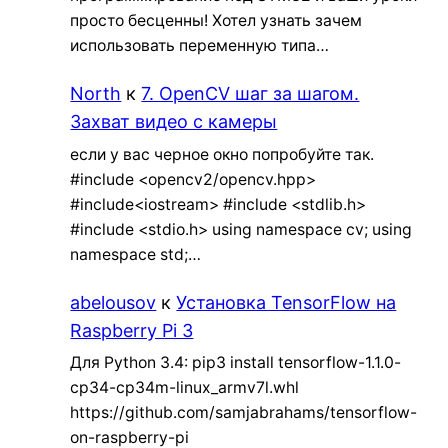
просто бесценны! Хотел узнать зачем
использовать переменную типа…
North
к
7. OpenCV шаг за шагом.
Захват видео с камеры
если у вас черное окно попробуйте так.
#include <opencv2/opencv.hpp>
#include<iostream> #include <stdlib.h>
#include <stdio.h> using namespace cv; using
namespace std;…
abelousov
к
Установка TensorFlow на
Raspberry Pi 3
Для Python 3.4: pip3 install tensorflow-1.1.0-
cp34-cp34m-linux_armv7l.whl
https://github.com/samjabrahams/tensorflow-
on-raspberry-pi