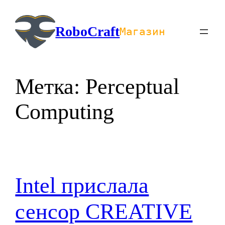
Перейти
к
RoboCraft
Магазин
содержимому
Метка:
Perceptual
Computing
Intel прислала
сенсор CREATIVE