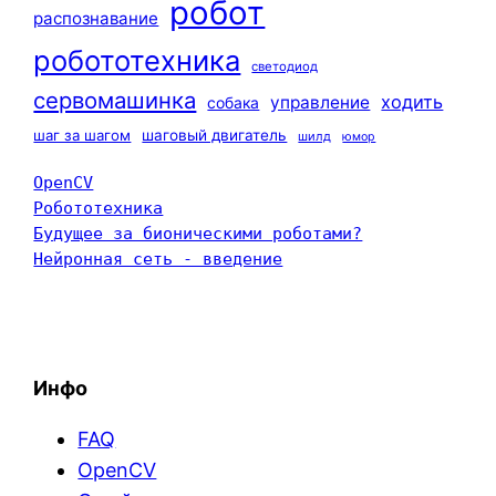
робот
распознавание
робототехника
светодиод
сервомашинка
ходить
управление
собака
шаг за шагом
шаговый двигатель
шилд
юмор
OpenCV
Робототехника
Будущее за бионическими роботами?
Нейронная сеть - введение
Инфо
FAQ
OpenCV