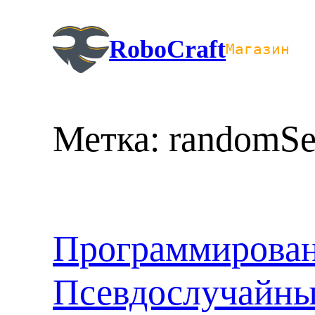
Перейти
к
RoboCraft
Магазин
содержимому
Метка:
randomSe
Программирован
Псевдослучайны