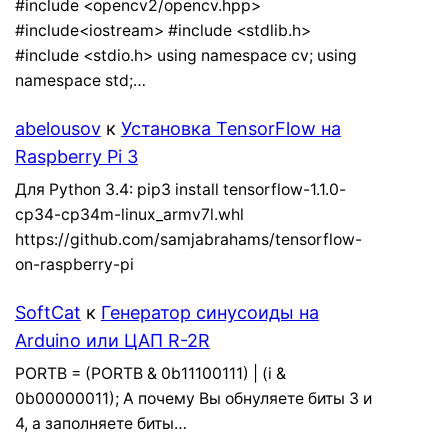
#include <opencv2/opencv.hpp>
#include<iostream> #include <stdlib.h>
#include <stdio.h> using namespace cv; using
namespace std;…
abelousov
к
Установка TensorFlow на
Raspberry Pi 3
Для Python 3.4: pip3 install tensorflow-1.1.0-
cp34-cp34m-linux_armv7l.whl
https://github.com/samjabrahams/tensorflow-
on-raspberry-pi
SoftCat
к
Генератор синусоиды на
Arduino или ЦАП R-2R
PORTB = (PORTB & 0b11100111) | (i &
0b00000011); А почему Вы обнуляете биты 3 и
4, а заполняете биты…