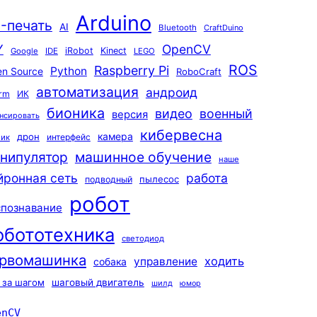
Arduino
-печать
AI
Bluetooth
CraftDuino
Y
OpenCV
iRobot
Kinect
Google
IDE
LEGO
ROS
Raspberry Pi
Python
n Source
RoboCraft
автоматизация
андроид
rm
ИК
бионика
видео
военный
версия
нсировать
кибервесна
камера
дрон
интерфейс
чик
машинное обучение
нипулятор
наше
йронная сеть
работа
пылесос
подводный
робот
спознавание
обототехника
светодиод
рвомашинка
ходить
управление
собака
 за шагом
шаговый двигатель
шилд
юмор
enCV