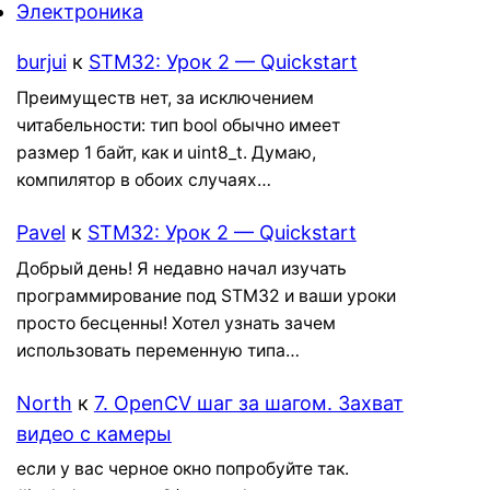
Электроника
burjui
к
STM32: Урок 2 — Quickstart
Преимуществ нет, за исключением
читабельности: тип bool обычно имеет
размер 1 байт, как и uint8_t. Думаю,
компилятор в обоих случаях…
Pavel
к
STM32: Урок 2 — Quickstart
Добрый день! Я недавно начал изучать
программирование под STM32 и ваши уроки
просто бесценны! Хотел узнать зачем
использовать переменную типа…
North
к
7. OpenCV шаг за шагом. Захват
видео с камеры
если у вас черное окно попробуйте так.