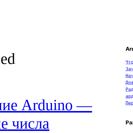
Ar
ed
Чт
За
На
Дл
Ра
ар
ие Arduino —
Пе
е числа
Ра