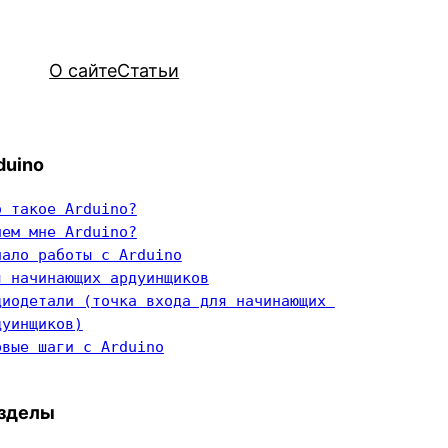
О сайте
Статьи
duino
о такое Arduino?
чем мне Arduino?
чало работы с Arduino
я начинающих ардуинщиков
диодетали (точка входа для начинающих 
дуинщиков)
рвые шаги с Arduino
зделы