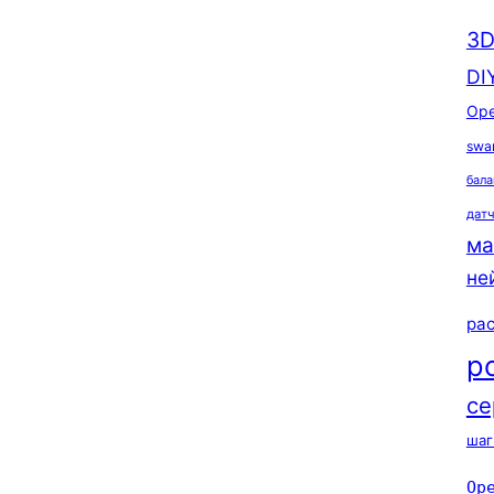
3D
DI
Ope
swa
бала
дат
ма
не
ра
р
се
шаг
Op