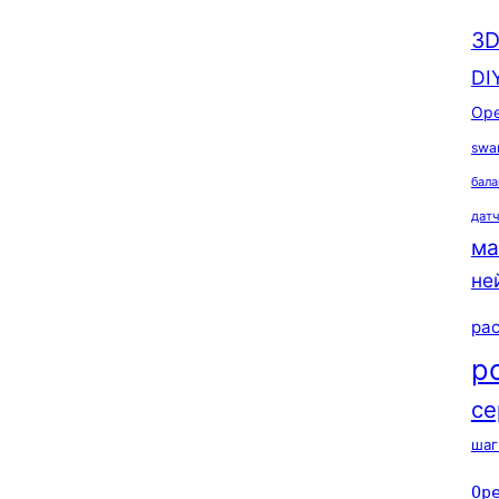
3D
DI
Ope
swa
бала
дат
ма
не
ра
р
се
шаг
Op