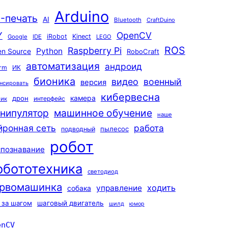
Arduino
-печать
AI
Bluetooth
CraftDuino
Y
OpenCV
iRobot
Kinect
Google
IDE
LEGO
ROS
Raspberry Pi
Python
n Source
RoboCraft
автоматизация
андроид
rm
ИК
бионика
видео
военный
версия
нсировать
кибервесна
камера
дрон
интерфейс
чик
машинное обучение
нипулятор
наше
йронная сеть
работа
пылесос
подводный
робот
спознавание
обототехника
светодиод
рвомашинка
ходить
управление
собака
 за шагом
шаговый двигатель
шилд
юмор
enCV