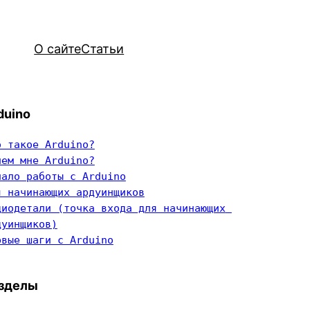
О сайте
Статьи
duino
о такое Arduino?
чем мне Arduino?
чало работы с Arduino
я начинающих ардуинщиков
диодетали (точка входа для начинающих 
дуинщиков)
рвые шаги с Arduino
зделы