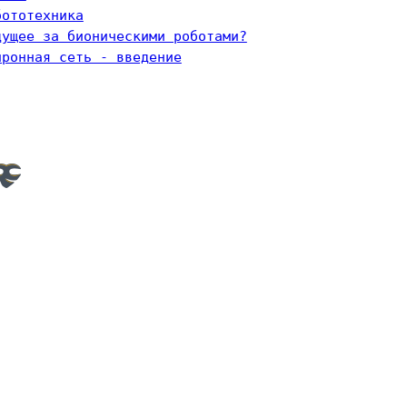
бототехника
дущее за бионическими роботами?
йронная сеть - введение