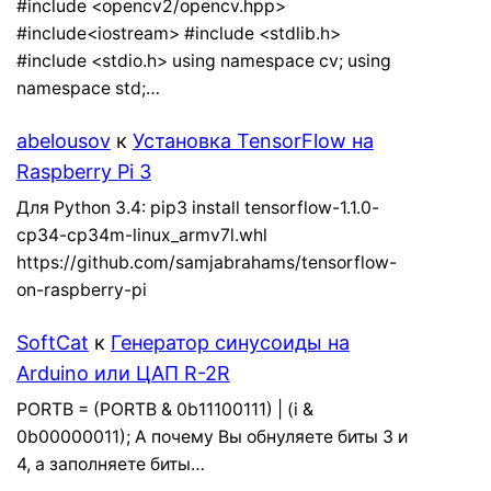
#include <opencv2/opencv.hpp>
#include<iostream> #include <stdlib.h>
#include <stdio.h> using namespace cv; using
namespace std;…
abelousov
к
Установка TensorFlow на
Raspberry Pi 3
Для Python 3.4: pip3 install tensorflow-1.1.0-
cp34-cp34m-linux_armv7l.whl
https://github.com/samjabrahams/tensorflow-
on-raspberry-pi
SoftCat
к
Генератор синусоиды на
Arduino или ЦАП R-2R
PORTB = (PORTB & 0b11100111) | (i &
0b00000011); А почему Вы обнуляете биты 3 и
4, а заполняете биты…