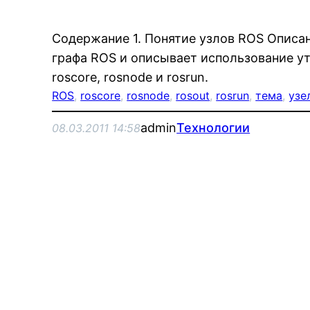
Содержание 1. Понятие узлов ROS Описан
графа ROS и описывает использование у
roscore, rosnode и rosrun.
ROS
, 
roscore
, 
rosnode
, 
rosout
, 
rosrun
, 
тема
, 
узе
admin
Технологии
08.03.2011 14:58