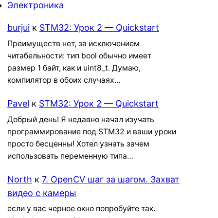
Электроника
burjui
к
STM32: Урок 2 — Quickstart
Преимуществ нет, за исключением
читабельности: тип bool обычно имеет
размер 1 байт, как и uint8_t. Думаю,
компилятор в обоих случаях…
Pavel
к
STM32: Урок 2 — Quickstart
Добрый день! Я недавно начал изучать
программирование под STM32 и ваши уроки
просто бесценны! Хотел узнать зачем
использовать переменную типа…
North
к
7. OpenCV шаг за шагом. Захват
видео с камеры
если у вас черное окно попробуйте так.