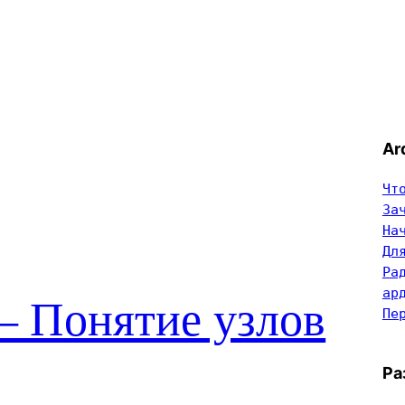
Ar
Чт
За
На
Дл
Ра
ар
 Понятие узлов
Пе
Ра