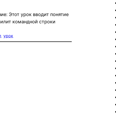
ие: Этот урок вводит понятие
тилит командной строки
л
, 
урок