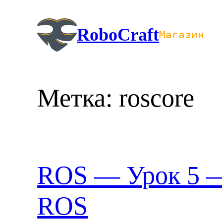
Перейти
к
RoboCraft
Магазин
содержимому
Метка:
roscore
ROS — Урок 5 —
ROS