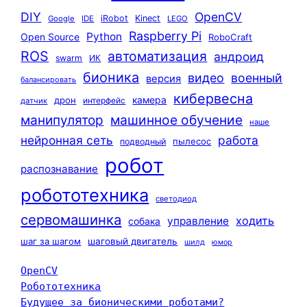
DIY
OpenCV
iRobot
Kinect
Google
IDE
LEGO
Raspberry Pi
Python
Open Source
RoboCraft
ROS
автоматизация
андроид
swarm
ИК
бионика
видео
военный
версия
балансировать
кибервесна
камера
дрон
интерфейс
датчик
машинное обучение
манипулятор
наше
нейронная сеть
работа
пылесос
подводный
робот
распознавание
робототехника
светодиод
сервомашинка
ходить
управление
собака
шаг за шагом
шаговый двигатель
шилд
юмор
OpenCV
Робототехника
Будущее за бионическими роботами?