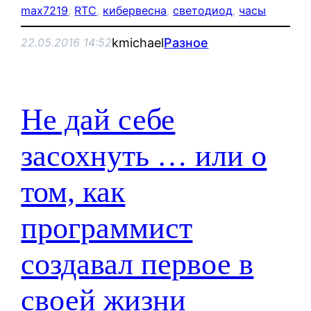
max7219
, 
RTC
, 
кибервесна
, 
светодиод
, 
часы
kmichael
Разное
22.05.2016 14:52
Не дай себе
засохнуть … или о
том, как
программист
создавал первое в
своей жизни