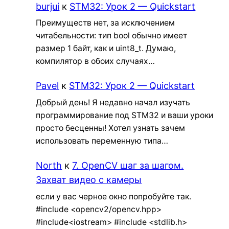
burjui
к
STM32: Урок 2 — Quickstart
Преимуществ нет, за исключением
читабельности: тип bool обычно имеет
размер 1 байт, как и uint8_t. Думаю,
компилятор в обоих случаях…
Pavel
к
STM32: Урок 2 — Quickstart
Добрый день! Я недавно начал изучать
программирование под STM32 и ваши уроки
просто бесценны! Хотел узнать зачем
использовать переменную типа…
North
к
7. OpenCV шаг за шагом.
Захват видео с камеры
если у вас черное окно попробуйте так.
#include <opencv2/opencv.hpp>
#include<iostream> #include <stdlib.h>