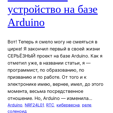
устройство на базе
Arduino
Вот! Теперь я смело могу не смеяться в
цирке! Я закончил первый в своей жизни
СЕРЬЁЗНЫЙ проект на базе Arduino. Как я
отметил уже, в названии статьи, я —
программист, по образованию, по
призванию и по работе. От того и к
электронике имею, вернее, имел, до этого
момента, весьма посредственное
отношение. Но, Arduino — изменила…
Arduino
, 
NRF24L01
, 
RTC
, 
кибервесна
, 
реле
, 
соленоид