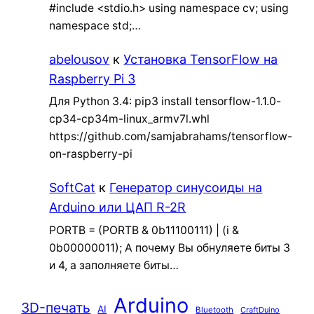
#include <stdio.h> using namespace cv; using
namespace std;…
abelousov
к
Установка TensorFlow на
Raspberry Pi 3
Для Python 3.4: pip3 install tensorflow-1.1.0-
cp34-cp34m-linux_armv7l.whl
https://github.com/samjabrahams/tensorflow-
on-raspberry-pi
SoftCat
к
Генератор синусоиды на
Arduino или ЦАП R-2R
PORTB = (PORTB & 0b11100111) | (i &
0b00000011); А почему Вы обнуляете биты 3
и 4, а заполняете биты…
Arduino
3D-печать
AI
Bluetooth
CraftDuino