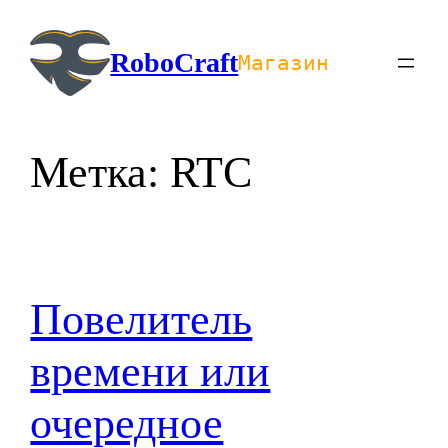
Перейти
к
RoboCraft
Магазин
содержимому
Метка:
RTC
Повелитель
времени или
очередное