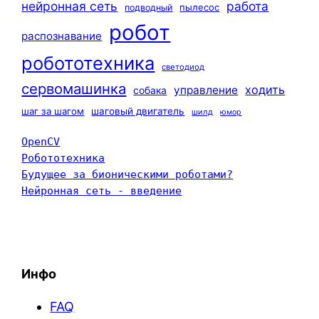
нейронная сеть
работа
пылесос
подводный
робот
распознавание
робототехника
светодиод
сервомашинка
ходить
управление
собака
шаг за шагом
шаговый двигатель
шилд
юмор
OpenCV
Робототехника
Будущее за бионическими роботами?
Нейронная сеть - введение
Инфо
FAQ