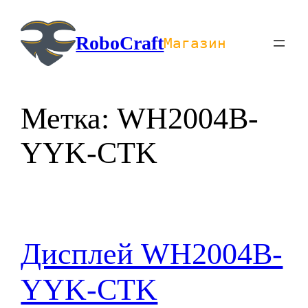
Перейти
к
RoboCraft
Магазин
содержимому
Метка:
WH2004B-
YYK-CTK
Дисплей WH2004B-
YYK-CTK