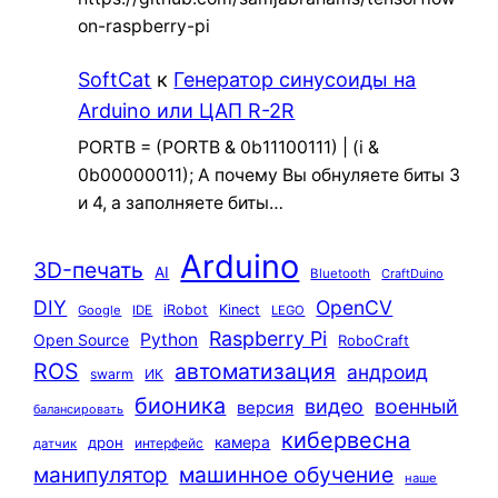
on-raspberry-pi
SoftCat
к
Генератор синусоиды на
Arduino или ЦАП R-2R
PORTB = (PORTB & 0b11100111) | (i &
0b00000011); А почему Вы обнуляете биты 3
и 4, а заполняете биты…
Arduino
3D-печать
AI
Bluetooth
CraftDuino
DIY
OpenCV
iRobot
Kinect
Google
IDE
LEGO
Raspberry Pi
Python
Open Source
RoboCraft
ROS
автоматизация
андроид
swarm
ИК
бионика
видео
военный
версия
балансировать
кибервесна
камера
дрон
интерфейс
датчик
машинное обучение
манипулятор
наше