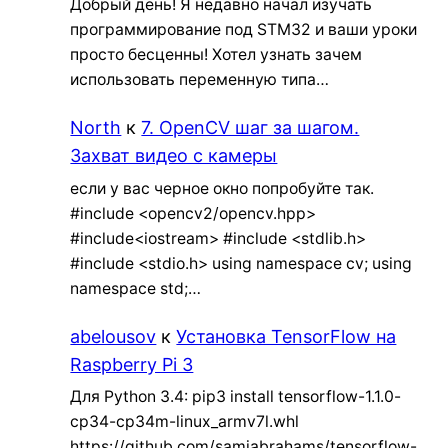
Добрый день! Я недавно начал изучать
программирование под STM32 и ваши уроки
просто бесценны! Хотел узнать зачем
использовать переменную типа…
North
к
7. OpenCV шаг за шагом.
Захват видео с камеры
если у вас черное окно попробуйте так.
#include <opencv2/opencv.hpp>
#include<iostream> #include <stdlib.h>
#include <stdio.h> using namespace cv; using
namespace std;…
abelousov
к
Установка TensorFlow на
Raspberry Pi 3
Для Python 3.4: pip3 install tensorflow-1.1.0-
cp34-cp34m-linux_armv7l.whl
https://github.com/samjabrahams/tensorflow-