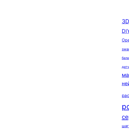
3D
DI
Ope
swa
бала
дат
ма
не
ра
р
се
шаг