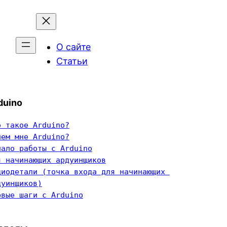
О сайте
Статьи
duino
о такое Arduino?
чем мне Arduino?
чало работы с Arduino
я начинающих ардуинщиков
диодетали (точка входа для начинающих 
дуинщиков)
рвые шаги с Arduino