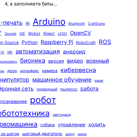
4, а заполняете биты…
Arduino
-печать
AI
Bluetooth
CraftDuino
Y
OpenCV
iRobot
Kinect
Google
IDE
LEGO
ROS
Raspberry Pi
Python
n Source
RoboCraft
автоматизация
андроид
rm
ИК
бионика
видео
военный
версия
нсировать
кибервесна
камера
дрон
интерфейс
чик
машинное обучение
нипулятор
наше
йронная сеть
работа
пылесос
подводный
робот
спознавание
обототехника
светодиод
рвомашинка
ходить
управление
собака
 за шагом
шаговый двигатель
шилд
юмор