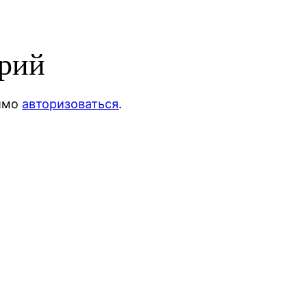
арий
димо
авторизоваться
.