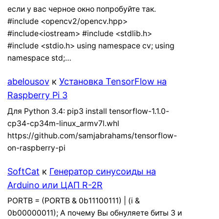
если у вас черное окно попробуйте так.
#include <opencv2/opencv.hpp>
#include<iostream> #include <stdlib.h>
#include <stdio.h> using namespace cv; using
namespace std;…
abelousov
к
Установка TensorFlow на
Raspberry Pi 3
Для Python 3.4: pip3 install tensorflow-1.1.0-
cp34-cp34m-linux_armv7l.whl
https://github.com/samjabrahams/tensorflow-
on-raspberry-pi
SoftCat
к
Генератор синусоиды на
Arduino или ЦАП R-2R
PORTB = (PORTB & 0b11100111) | (i &
0b00000011); А почему Вы обнуляете биты 3 и