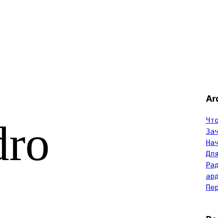
Ar
Чт
ro
За
На
Дл
Ра
ар
Пе