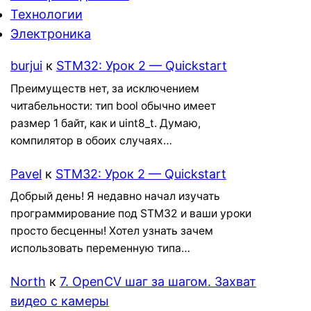
Технологии
Электроника
burjui
к
STM32: Урок 2 — Quickstart
Преимуществ нет, за исключением
читабельности: тип bool обычно имеет
размер 1 байт, как и uint8_t. Думаю,
компилятор в обоих случаях…
Pavel
к
STM32: Урок 2 — Quickstart
Добрый день! Я недавно начал изучать
программирование под STM32 и ваши уроки
просто бесценны! Хотел узнать зачем
использовать переменную типа…
North
к
7. OpenCV шаг за шагом. Захват
видео с камеры