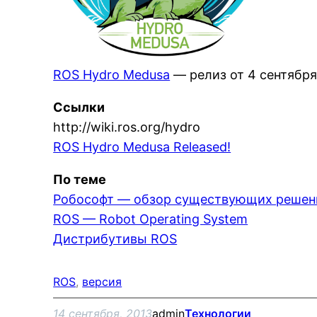
ROS Hydro Medusa
— релиз от 4 сентября
Ссылки
http://wiki.ros.org/hydro
ROS Hydro Medusa Released!
По теме
Робософт — обзор существующих решен
ROS — Robot Operating System
Дистрибутивы ROS
ROS
, 
версия
14 сентября, 2013
admin
Технологии