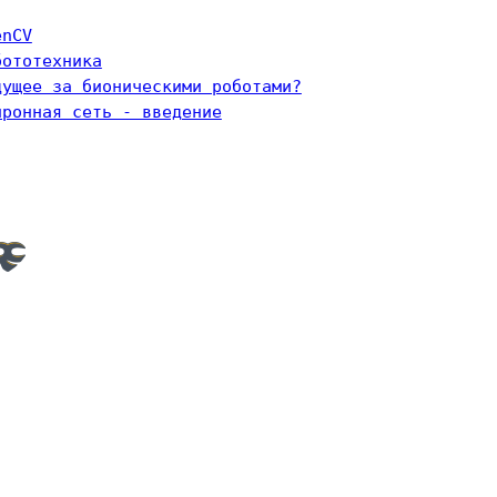
enCV
бототехника
дущее за бионическими роботами?
йронная сеть - введение