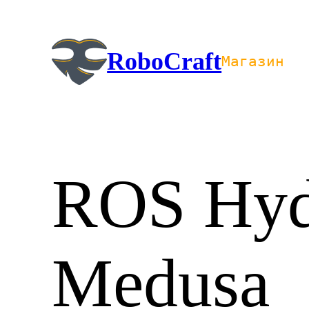
Перейти
к
содержимому
RoboCraft
Магазин
ROS Hyd
Medusa