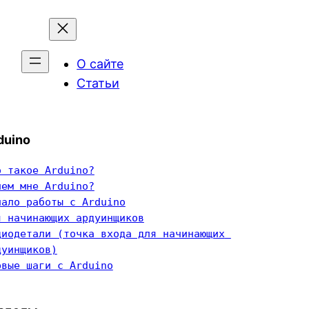
О сайте
Статьи
duino
о такое Arduino?
чем мне Arduino?
чало работы с Arduino
я начинающих ардуинщиков
диодетали (точка входа для начинающих 
дуинщиков)
рвые шаги с Arduino