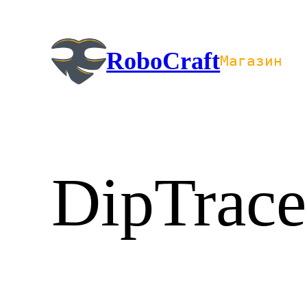
Перейти
к
содержимому
RoboCraft
Магазин
DipTrace