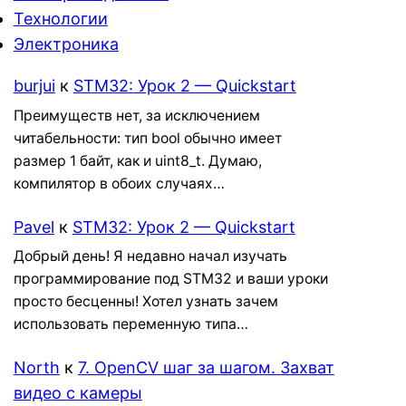
Технологии
Электроника
burjui
к
STM32: Урок 2 — Quickstart
Преимуществ нет, за исключением
читабельности: тип bool обычно имеет
размер 1 байт, как и uint8_t. Думаю,
компилятор в обоих случаях…
Pavel
к
STM32: Урок 2 — Quickstart
Добрый день! Я недавно начал изучать
программирование под STM32 и ваши уроки
просто бесценны! Хотел узнать зачем
использовать переменную типа…
North
к
7. OpenCV шаг за шагом. Захват
видео с камеры