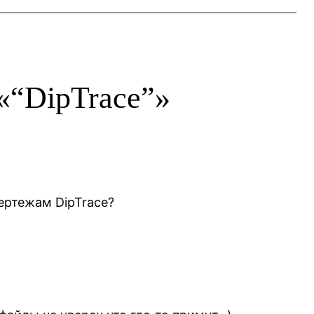
«“DipTrace”»
чертежам DipTrace?