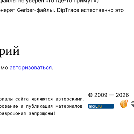
файлы не уверен что где-то примут=)
нерят Gerber-файлы. DipTrace естественно это
арий
димо
авторизоваться
.
© 2009 — 2026
риалы сайта являются авторскими. 
рование и публикация материалов 
разрешения запрещены!