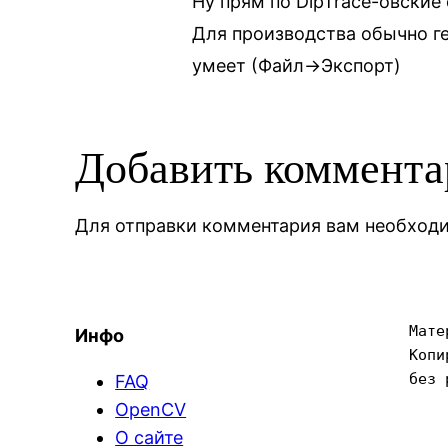
Ну прям по DipTrace-овские 
Для производства обычно ге
умеет (Файл->Экспорт)
Добавить коммент
Для отправки комментария вам необхо
Мате
Инфо
Копи
без 
FAQ
OpenCV
О сайте