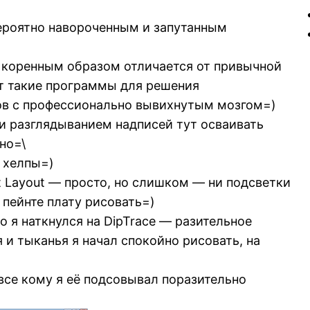
ероятно навороченным и запутанным
х коренным образом отличается от привычной
ют такие программы для решения
ов с профессионально вывихнутым мозгом=)
и разглядыванием надписей тут осваивать
но=\
, хелпы=)
t Layout — просто, но слишком — ни подсветки
в пейнте плату рисовать=)
то я наткнулся на DipTrace — разительное
 и тыканья я начал спокойно рисовать, на
 все кому я её подсовывал поразительно