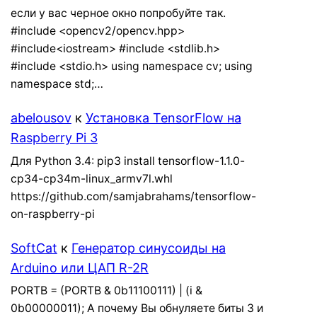
если у вас черное окно попробуйте так.
#include <opencv2/opencv.hpp>
#include<iostream> #include <stdlib.h>
#include <stdio.h> using namespace cv; using
namespace std;…
abelousov
к
Установка TensorFlow на
Raspberry Pi 3
Для Python 3.4: pip3 install tensorflow-1.1.0-
cp34-cp34m-linux_armv7l.whl
https://github.com/samjabrahams/tensorflow-
on-raspberry-pi
SoftCat
к
Генератор синусоиды на
Arduino или ЦАП R-2R
PORTB = (PORTB & 0b11100111) | (i &
0b00000011); А почему Вы обнуляете биты 3 и