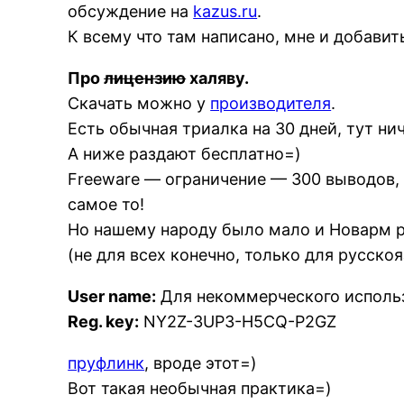
обсуждение на
kazus.ru
.
К всему что там написано, мне и добавить
Про
лицензию
халяву.
Скачать можно у
производителя
.
Есть обычная триалка на 30 дней, тут нич
А ниже раздают бесплатно=)
Freeware — ограничение — 300 выводов,
самое то!
Но нашему народу было мало и Новарм р
(не для всех конечно, только для русск
User name:
Для некоммерческого исполь
Reg. key:
NY2Z-3UP3-H5CQ-P2GZ
пруфлинк
, вроде этот=)
Вот такая необычная практика=)