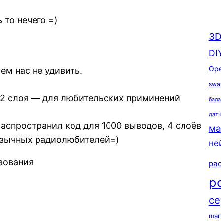
 то нечего =)
3D
DI
Ope
ем нас не удивить.
swa
 2 слоя — для любительских приминений
бала
дат
аспространил код для 1000 выводов, 4 слоёв
ма
оязычных радиолюбителей=)
не
зования
ра
р
се
шаг