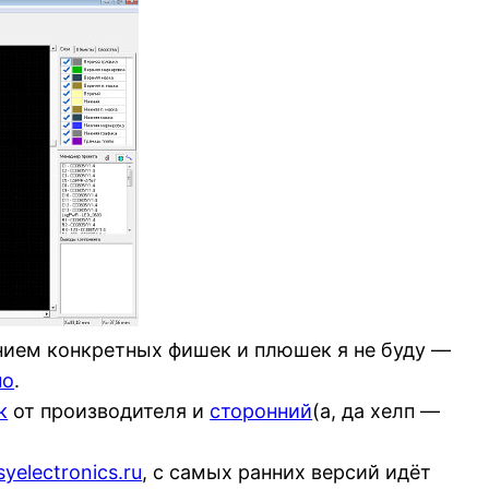
анием конкретных фишек и плюшек я не буду —
но
.
к
от производителя и
сторонний
(а, да хелп —
yelectronics.ru
, с самых ранних версий идёт