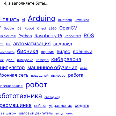
4, а заполняете биты…
Arduino
-печать
AI
Bluetooth
CraftDuino
Y
OpenCV
iRobot
Kinect
Google
IDE
LEGO
ROS
Raspberry Pi
Python
n Source
RoboCraft
автоматизация
андроид
rm
ИК
бионика
видео
военный
версия
нсировать
кибервесна
камера
дрон
интерфейс
чик
машинное обучение
нипулятор
наше
йронная сеть
работа
пылесос
подводный
робот
спознавание
обототехника
светодиод
рвомашинка
ходить
управление
собака
 за шагом
шаговый двигатель
шилд
юмор