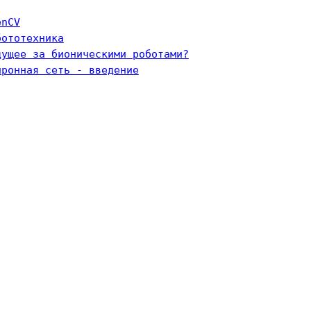
enCV
бототехника
дущее за бионическими роботами?
йронная сеть - введение