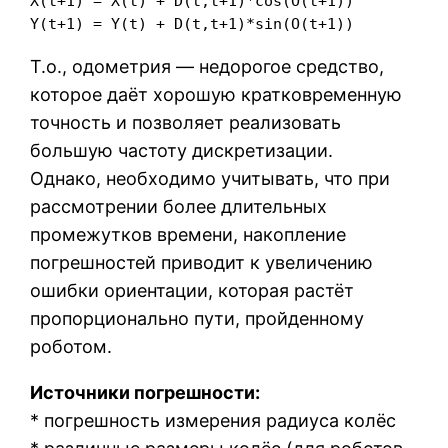
X(t+1) = X(t) + D(t,t+1)*cos(O(t+1))

Y(t+1) = Y(t) + D(t,t+1)*sin(O(t+1))
Т.о., одометрия — недорогое средство,
которое даёт хорошую кратковременную
точность и позволяет реализовать
большую частоту дискретизации.
Однако, необходимо учитывать, что при
рассмотрении более длительных
промежутков времени, накопление
погрешностей приводит к увеличению
ошибки ориентации, которая растёт
пропорционально пути, пройденному
роботом.
Источники погрешности:
* погрешность измерения радиуса колёс