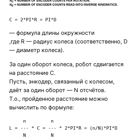
C = 2*PI*R = PI*D
— формула длины окружности
,где R — радиус колеса (соответственно, D
— диаметр колеса).
За один оборот колеса, робот сдвигается
на расстояние C.
Пусть, энкодер, связанный с колесом,
даёт за один оборот — N отсчётов.
Т.о., пройденное расстояние можно
вычислить по формуле:
     n         n

L = --- * C = --- * 2*PI*R = (n/N)*PI*D
