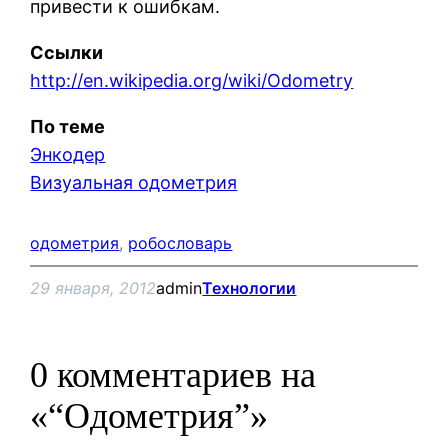
привести к ошибкам.
Ссылки
http://en.wikipedia.org/wiki/Odometry
По теме
Энкодер
Визуальная одометрия
одометрия
, 
робословарь
29 января, 2012
admin
Технологии
0 комментариев на
«“Одометрия”»