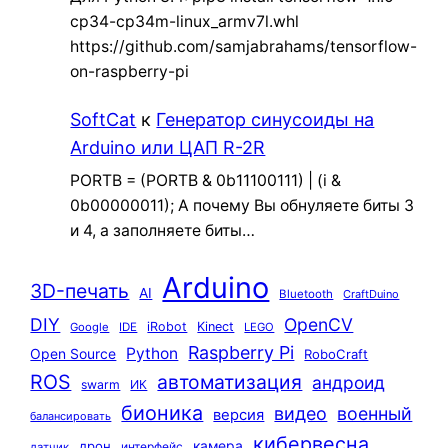
cp34-cp34m-linux_armv7l.whl
https://github.com/samjabrahams/tensorflow-
on-raspberry-pi
SoftCat
к
Генератор синусоиды на
Arduino или ЦАП R-2R
PORTB = (PORTB & 0b11100111) | (i &
0b00000011); А почему Вы обнуляете биты 3
и 4, а заполняете биты…
Arduino
3D-печать
AI
Bluetooth
CraftDuino
DIY
OpenCV
iRobot
Kinect
Google
IDE
LEGO
Raspberry Pi
Python
Open Source
RoboCraft
ROS
автоматизация
андроид
swarm
ИК
бионика
видео
военный
версия
балансировать
кибервесна
камера
дрон
интерфейс
датчик