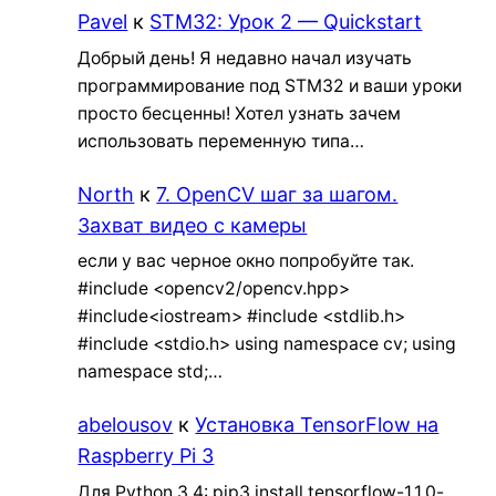
Pavel
к
STM32: Урок 2 — Quickstart
Добрый день! Я недавно начал изучать
программирование под STM32 и ваши уроки
просто бесценны! Хотел узнать зачем
использовать переменную типа…
North
к
7. OpenCV шаг за шагом.
Захват видео с камеры
если у вас черное окно попробуйте так.
#include <opencv2/opencv.hpp>
#include<iostream> #include <stdlib.h>
#include <stdio.h> using namespace cv; using
namespace std;…
abelousov
к
Установка TensorFlow на
Raspberry Pi 3
Для Python 3.4: pip3 install tensorflow-1.1.0-