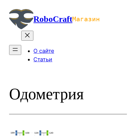
Перейти
к
RoboCraft
Магазин
содержимому
О сайте
Статьи
Одометрия