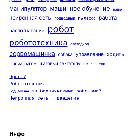
машинное обучение
манипулятор
наше
нейронная сеть
работа
пылесос
подводный
робот
распознавание
робототехника
светодиод
сервомашинка
ходить
управление
собака
шаг за шагом
шаговый двигатель
шилд
юмор
OpenCV
Робототехника
Будущее за бионическими роботами?
Нейронная сеть - введение
Инфо