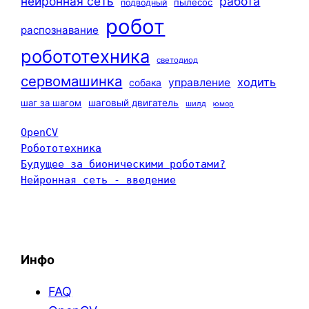
нейронная сеть
работа
пылесос
подводный
робот
распознавание
робототехника
светодиод
сервомашинка
ходить
управление
собака
шаг за шагом
шаговый двигатель
шилд
юмор
OpenCV
Робототехника
Будущее за бионическими роботами?
Нейронная сеть - введение
Инфо
FAQ