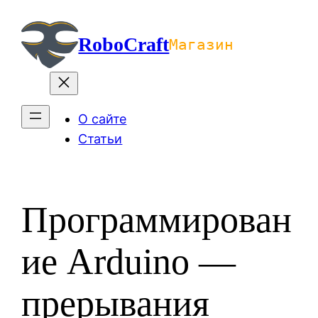
Перейти
к
RoboCraft
Магазин
содержимому
О сайте
Статьи
Программирован
ие Arduino —
прерывания