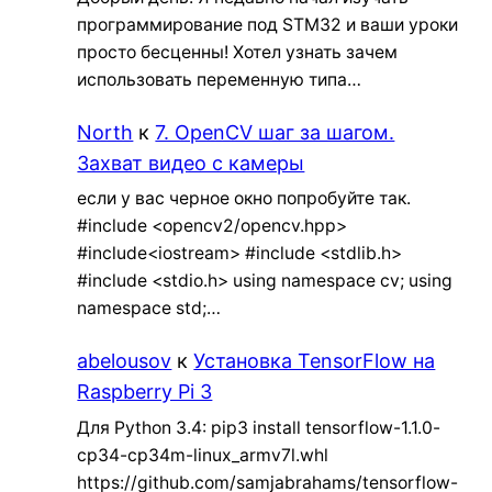
программирование под STM32 и ваши уроки
просто бесценны! Хотел узнать зачем
использовать переменную типа…
North
к
7. OpenCV шаг за шагом.
Захват видео с камеры
если у вас черное окно попробуйте так.
#include <opencv2/opencv.hpp>
#include<iostream> #include <stdlib.h>
#include <stdio.h> using namespace cv; using
namespace std;…
abelousov
к
Установка TensorFlow на
Raspberry Pi 3
Для Python 3.4: pip3 install tensorflow-1.1.0-
cp34-cp34m-linux_armv7l.whl
https://github.com/samjabrahams/tensorflow-