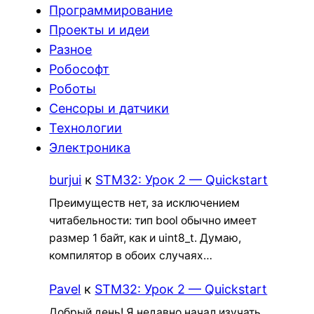
Программирование
Проекты и идеи
Разное
Робософт
Роботы
Сенсоры и датчики
Технологии
Электроника
burjui
к
STM32: Урок 2 — Quickstart
Преимуществ нет, за исключением
читабельности: тип bool обычно имеет
размер 1 байт, как и uint8_t. Думаю,
компилятор в обоих случаях…
Pavel
к
STM32: Урок 2 — Quickstart
Добрый день! Я недавно начал изучать