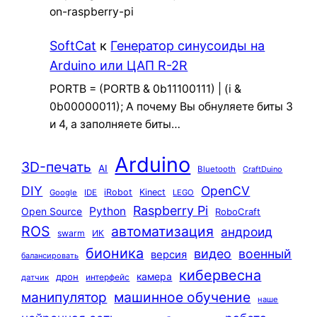
on-raspberry-pi
SoftCat
к
Генератор синусоиды на
Arduino или ЦАП R-2R
PORTB = (PORTB & 0b11100111) | (i &
0b00000011); А почему Вы обнуляете биты 3
и 4, а заполняете биты…
Arduino
3D-печать
AI
Bluetooth
CraftDuino
DIY
OpenCV
iRobot
Kinect
Google
IDE
LEGO
Raspberry Pi
Python
Open Source
RoboCraft
ROS
автоматизация
андроид
swarm
ИК
бионика
видео
военный
версия
балансировать
кибервесна
камера
дрон
интерфейс
датчик
машинное обучение
манипулятор
наше