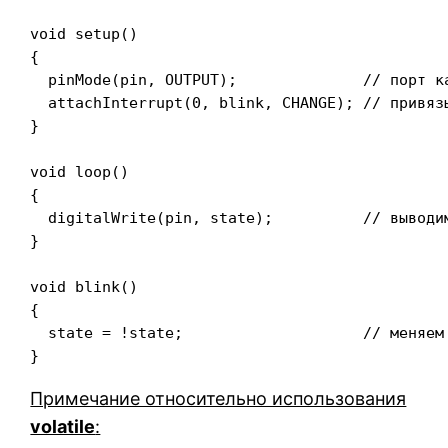
void setup()

{

  pinMode(pin, OUTPUT);	             // порт как выход

  attachInterrupt(0, blink, CHANGE); // привяз
}

void loop()

{

  digitalWrite(pin, state); 	     // выводим state  

}

void blink()

{

  state = !state; 		     // меняем значение на противоположное

Примечание относительно использования
volatile
: