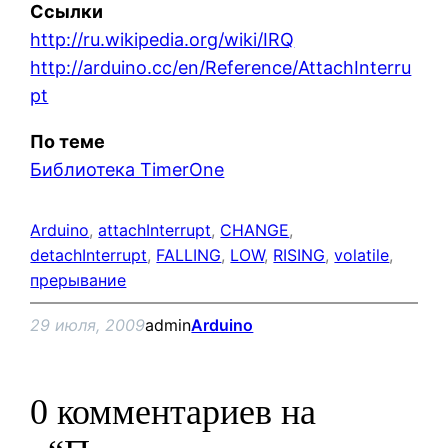
Ссылки
http://ru.wikipedia.org/wiki/IRQ
http://arduino.cc/en/Reference/AttachInterru
pt
По теме
Библиотека TimerOne
Arduino
, 
attachInterrupt
, 
CHANGE
, 
detachInterrupt
, 
FALLING
, 
LOW
, 
RISING
, 
volatile
, 
прерывание
29 июля, 2009
admin
Arduino
0 комментариев на