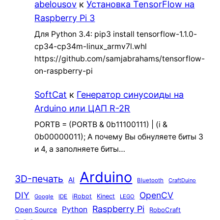
abelousov
к
Установка TensorFlow на
Raspberry Pi 3
Для Python 3.4: pip3 install tensorflow-1.1.0-
cp34-cp34m-linux_armv7l.whl
https://github.com/samjabrahams/tensorflow-
on-raspberry-pi
SoftCat
к
Генератор синусоиды на
Arduino или ЦАП R-2R
PORTB = (PORTB & 0b11100111) | (i &
0b00000011); А почему Вы обнуляете биты 3
и 4, а заполняете биты…
Arduino
3D-печать
AI
Bluetooth
CraftDuino
DIY
OpenCV
iRobot
Kinect
Google
IDE
LEGO
Raspberry Pi
Python
Open Source
RoboCraft