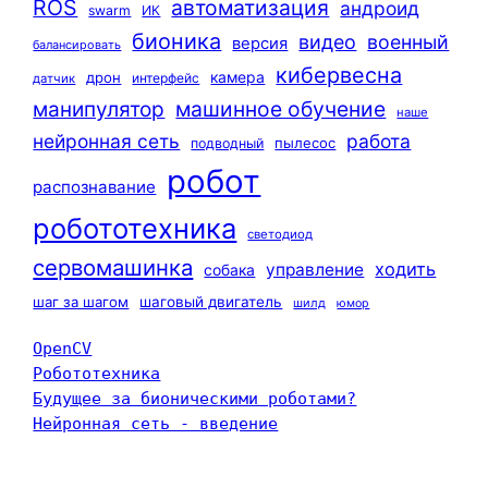
ROS
автоматизация
андроид
swarm
ИК
бионика
видео
военный
версия
балансировать
кибервесна
камера
дрон
интерфейс
датчик
машинное обучение
манипулятор
наше
нейронная сеть
работа
пылесос
подводный
робот
распознавание
робототехника
светодиод
сервомашинка
ходить
управление
собака
шаг за шагом
шаговый двигатель
шилд
юмор
OpenCV
Робототехника
Будущее за бионическими роботами?
Нейронная сеть - введение