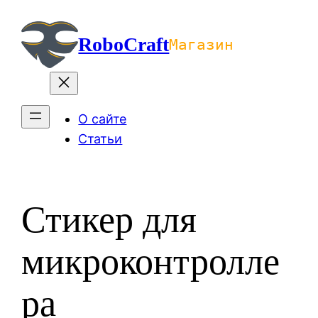
Перейти
к
RoboCraft
Магазин
содержимому
О сайте
Статьи
Стикер для
микроконтролле
ра