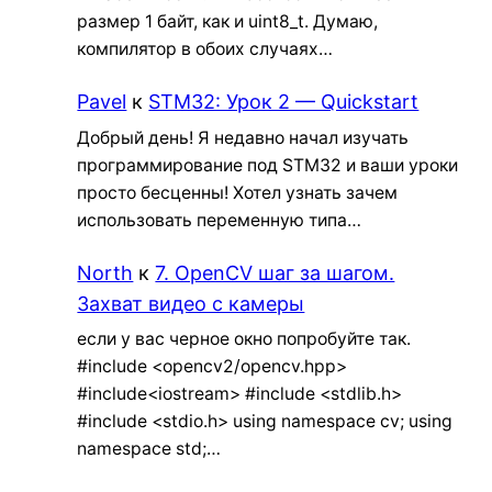
размер 1 байт, как и uint8_t. Думаю,
компилятор в обоих случаях…
Pavel
к
STM32: Урок 2 — Quickstart
Добрый день! Я недавно начал изучать
программирование под STM32 и ваши уроки
просто бесценны! Хотел узнать зачем
использовать переменную типа…
North
к
7. OpenCV шаг за шагом.
Захват видео с камеры
если у вас черное окно попробуйте так.
#include <opencv2/opencv.hpp>
#include<iostream> #include <stdlib.h>
#include <stdio.h> using namespace cv; using
namespace std;…