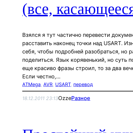
(все, касающее
Взялся я тут частично перевести докуме
расставить наконец точки над USART. Из
себя, чтобы подробней разобраться, но р
поделиться. Язык корявенький, но суть 
еще красиво фразы строил, то за два веч
Если честно,…
ATMega
, 
AVR
, 
USART
, 
перевод
Ozze
Разное
18.12.2011 23:13