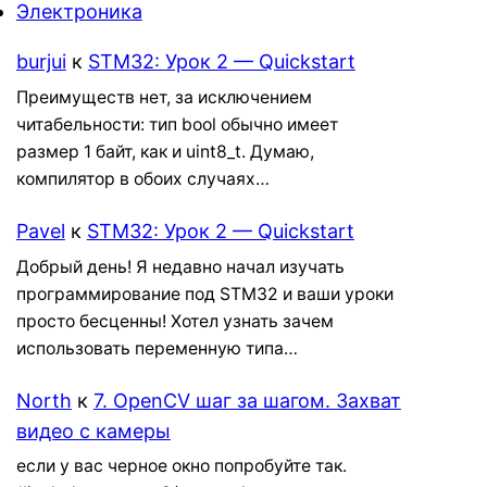
Электроника
burjui
к
STM32: Урок 2 — Quickstart
Преимуществ нет, за исключением
читабельности: тип bool обычно имеет
размер 1 байт, как и uint8_t. Думаю,
компилятор в обоих случаях…
Pavel
к
STM32: Урок 2 — Quickstart
Добрый день! Я недавно начал изучать
программирование под STM32 и ваши уроки
просто бесценны! Хотел узнать зачем
использовать переменную типа…
North
к
7. OpenCV шаг за шагом. Захват
видео с камеры
если у вас черное окно попробуйте так.