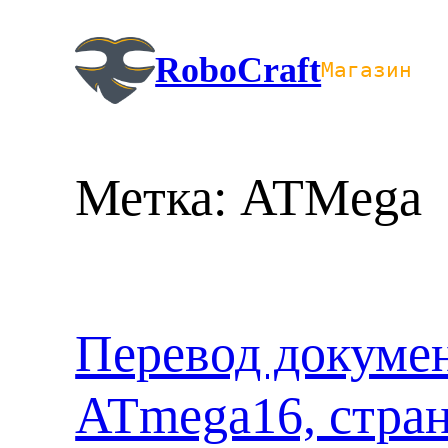
Перейти
к
RoboCraft
Магазин
содержимому
Метка:
ATMega
Перевод докуме
ATmega16, стран