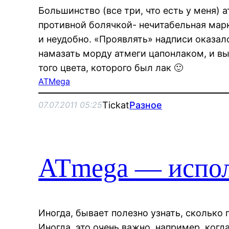
Большинство (все три, что есть у меня) а
противной болячкой- нечитабельная марк
и неудобно. «Проявлять» надписи оказал
намазать морду атмеги цапонлаком, и в
того цвета, которого был лак 🙂
ATMega
Tickat
Разное
07.07.2011 05:25
ATmega — испол
Иногда, бывает полезно узнать, сколько 
Иногда, это очень важно, например, когд