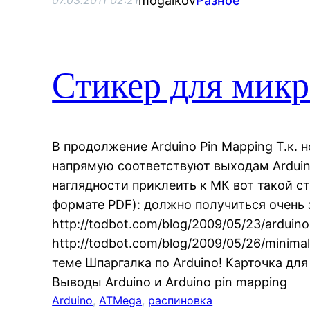
mogalkov
Разное
07.03.2011 02:21
Стикер для мик
В продолжение Arduino Pin Mapping Т.к.
напрямую соответствуют выходам Arduin
наглядности приклеить к МК вот такой с
формате PDF): должно получиться очень 
http://todbot.com/blog/2009/05/23/arduino-
http://todbot.com/blog/2009/05/26/minima
теме Шпаргалка по Arduino! Карточка для 
Выводы Arduino и Arduino pin mapping
Arduino
, 
ATMega
, 
распиновка