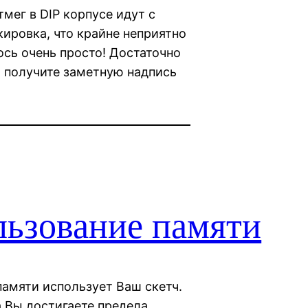
тмег в DIP корпусе идут с
ировка, что крайне неприятно
ось очень просто! Достаточно
ы получите заметную надпись
ьзование памяти
памяти использует Ваш скетч.
а Вы достигаете предела.