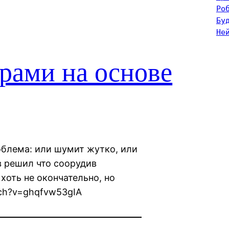
Ро
Бу
Не
рами на основе
облема: или шумит жутко, или
в решил что соорудив
хоть не окончательно, но
tch?v=ghqfvw53gIA