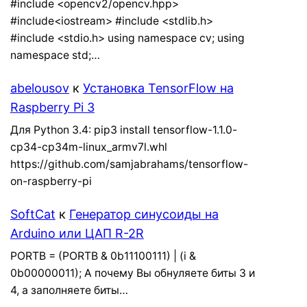
#include <opencv2/opencv.hpp>
#include<iostream> #include <stdlib.h>
#include <stdio.h> using namespace cv; using
namespace std;…
abelousov
к
Установка TensorFlow на
Raspberry Pi 3
Для Python 3.4: pip3 install tensorflow-1.1.0-
cp34-cp34m-linux_armv7l.whl
https://github.com/samjabrahams/tensorflow-
on-raspberry-pi
SoftCat
к
Генератор синусоиды на
Arduino или ЦАП R-2R
PORTB = (PORTB & 0b11100111) | (i &
0b00000011); А почему Вы обнуляете биты 3 и
4, а заполняете биты…