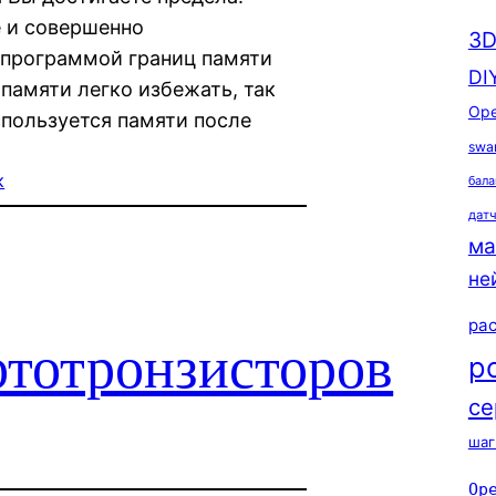
е и совершенно
3D
 программой границ памяти
DI
 памяти легко избежать, так
Ope
спользуется памяти после
swa
к
бала
дат
ма
не
ра
ототронзисторов
р
се
шаг
Op