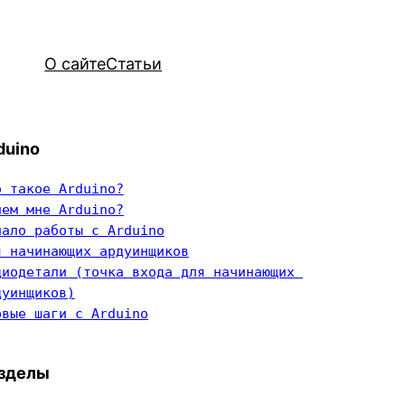
О сайте
Статьи
duino
о такое Arduino?
чем мне Arduino?
чало работы с Arduino
я начинающих ардуинщиков
диодетали (точка входа для начинающих 
дуинщиков)
рвые шаги с Arduino
зделы