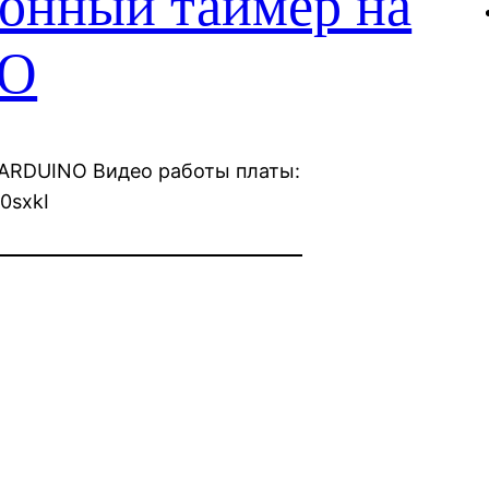
онный таймер на
NO
 ARDUINO Видео работы платы:
0sxkI