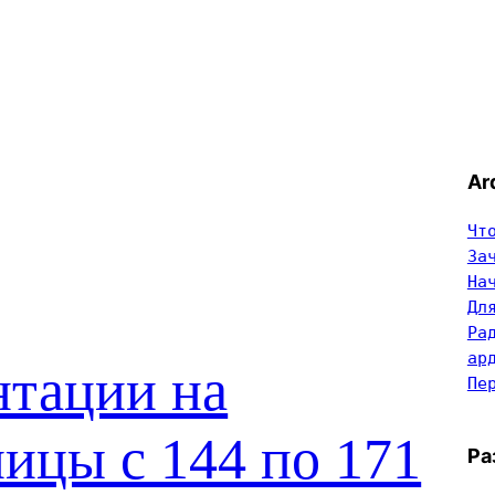
Ar
Чт
За
На
Дл
Ра
ар
нтации на
Пе
ицы с 144 по 171
Ра