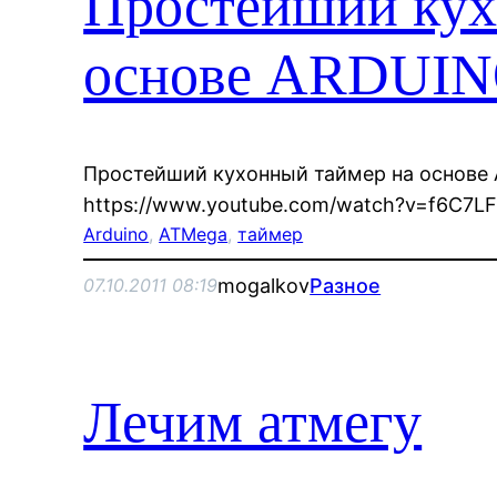
Простейший кух
основе ARDUI
Простейший кухонный таймер на основе
https://www.youtube.com/watch?v=f6C7LF
Arduino
, 
ATMega
, 
таймер
mogalkov
Разное
07.10.2011 08:19
Лечим атмегу