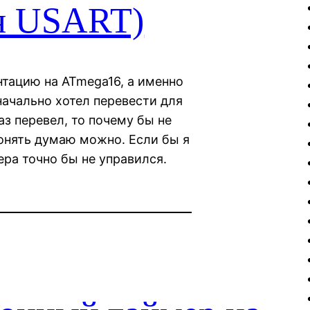
ся USART)
нтацию на ATmega16, а именно
начально хотел перевести для
аз перевел, то почему бы не
понять думаю можно. Если бы я
ера точно бы не управился.