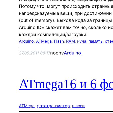
Потому что, могут происходить странны
непредсказуемые вещи, при достижении
(out of memory). Выхода кода за границы
Arduino IDE скажет вам точно, сколько и
каждой компиляции/загрузки:
Arduino
, 
ATMega
, 
Flash
, 
RAM
, 
куча
, 
память
, 
сте
noonv
Arduino
27.05.2011 08:17
ATmega16 и 6 ф
ATMega
, 
фототранзистор
, 
шасси