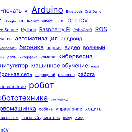
Arduino
-печать
AI
Bluetooth
CraftDuino
Y
OpenCV
iRobot
Kinect
Google
IDE
LEGO
ROS
Raspberry Pi
Python
n Source
RoboCraft
автоматизация
андроид
rm
ИК
бионика
видео
военный
версия
нсировать
кибервесна
камера
дрон
интерфейс
чик
машинное обучение
нипулятор
наше
йронная сеть
работа
пылесос
подводный
робот
спознавание
обототехника
светодиод
рвомашинка
ходить
управление
собака
 за шагом
шаговый двигатель
шилд
юмор
enCV