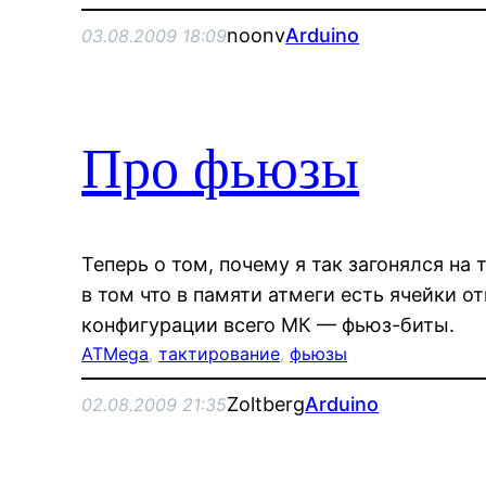
noonv
Arduino
03.08.2009 18:09
Про фьюзы
Теперь о том, почему я так загонялся на
в том что в памяти атмеги есть ячейки 
конфигурации всего МК — фьюз-биты.
ATMega
, 
тактирование
, 
фьюзы
Zoltberg
Arduino
02.08.2009 21:35