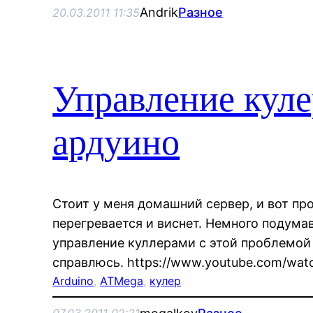
Andrik
Разное
20.03.2011 11:35
Управление куле
ардуино
Стоит у меня домашний сервер, и вот пр
перегревается и виснет. Немного подума
управление куллерами с этой проблемой 
справлюсь. https://www.youtube.com/wa
Arduino
, 
ATMega
, 
кулер