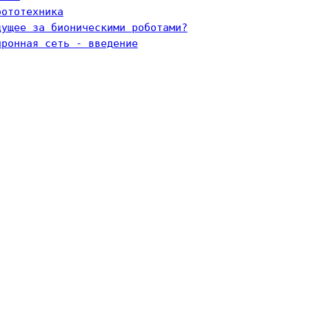
бототехника
дущее за бионическими роботами?
йронная сеть - введение