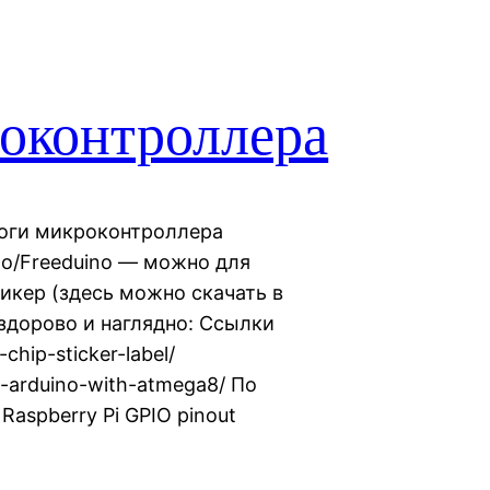
роконтроллера
 ноги микроконтроллера
o/Freeduino — можно для
тикер (здесь можно скачать в
здорово и наглядно: Ссылки
chip-sticker-label/
l-arduino-with-atmega8/ По
Raspberry Pi GPIO pinout