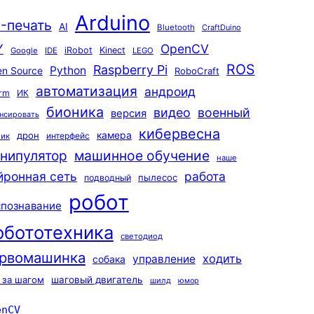
Arduino
-печать
AI
Bluetooth
CraftDuino
Y
OpenCV
iRobot
Kinect
Google
IDE
LEGO
ROS
Raspberry Pi
Python
n Source
RoboCraft
автоматизация
андроид
rm
ИК
бионика
видео
военный
версия
нсировать
кибервесна
камера
дрон
интерфейс
чик
машинное обучение
нипулятор
наше
йронная сеть
работа
пылесос
подводный
робот
спознавание
обототехника
светодиод
рвомашинка
ходить
управление
собака
 за шагом
шаговый двигатель
шилд
юмор
enCV