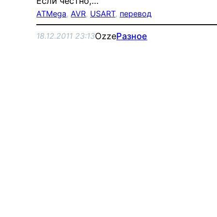
Если честно,…
ATMega
, 
AVR
, 
USART
, 
перевод
Ozze
Разное
18.12.2011 23:13