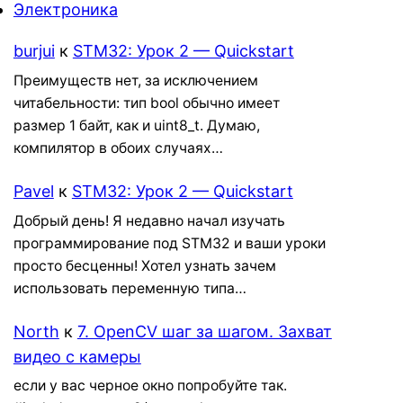
Электроника
burjui
к
STM32: Урок 2 — Quickstart
Преимуществ нет, за исключением
читабельности: тип bool обычно имеет
размер 1 байт, как и uint8_t. Думаю,
компилятор в обоих случаях…
Pavel
к
STM32: Урок 2 — Quickstart
Добрый день! Я недавно начал изучать
программирование под STM32 и ваши уроки
просто бесценны! Хотел узнать зачем
использовать переменную типа…
North
к
7. OpenCV шаг за шагом. Захват
видео с камеры
если у вас черное окно попробуйте так.