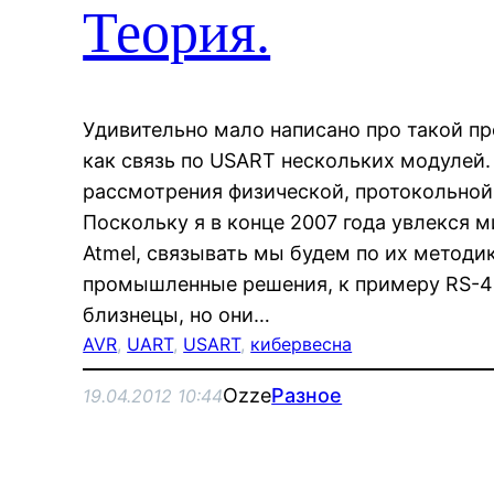
Теория.
Удивительно мало написано про такой пр
как связь по USART нескольких модулей.
рассмотрения физической, протокольной
Поскольку я в конце 2007 года увлекся
Atmel, связывать мы будем по их методи
промышленные решения, к примеру RS-4
близнецы, но они…
AVR
, 
UART
, 
USART
, 
кибервесна
Ozze
Разное
19.04.2012 10:44