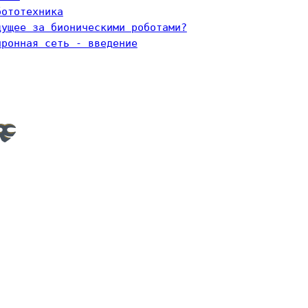
бототехника
дущее за бионическими роботами?
йронная сеть - введение