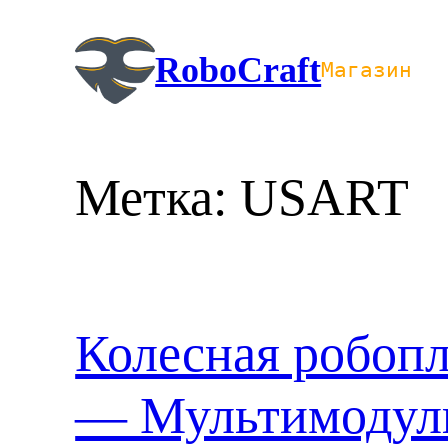
Перейти
к
RoboCraft
Магазин
содержимому
Метка:
USART
Колесная робопл
— Мультимодул