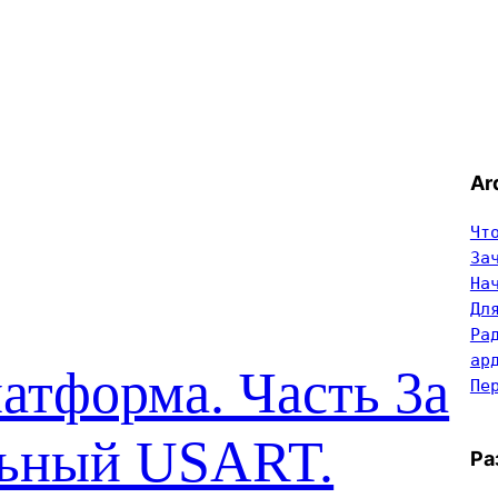
Ar
Чт
За
На
Дл
Ра
ар
атформа. Часть 3а
Пе
ьный USART.
Ра