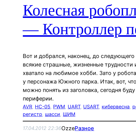
Колесная робопл
— Контроллер пе
Вот и добрался, наконец, до следующего
всякие страшные, жизненные трудности 
хватало на любимое хобби. Зато у робота
у персонажа Южного парка. Итак, вот, чт
можно понять из заголовка, сегодня буд
периферии.
AVR
, 
HC-05
, 
PWM
, 
UART
, 
USART
, 
кибервесна
, 
р
регистр
, 
шасси
, 
ШИМ
Ozze
Разное
17.04.2012 22:36