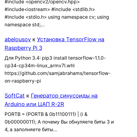
#include <opencv2/opencv.hpp>
#include<iostream> #include <stdlib.h>
#include <stdio.h> using namespace cv; using
namespace std;…
abelousov
к
Установка TensorFlow на
Raspberry Pi 3
Для Python 3.4: pip3 install tensorflow-1.1.0-
cp34-cp34m-linux_armv7l.whl
https://github.com/samjabrahams/tensorflow-
on-raspberry-pi
SoftCat
к
Генератор синусоиды на
Arduino или ЦАП R-2R
PORTB = (PORTB & 0b11100111) | (i &
0b00000011); А почему Вы обнуляете биты 3 и
4, а заполняете биты…