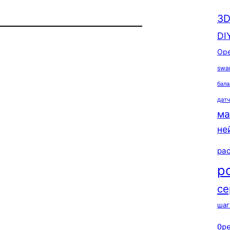
3D
DI
Ope
swa
бала
дат
ма
не
ра
р
се
шаг
Op