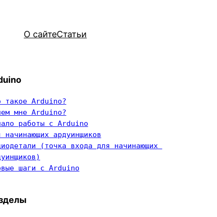
О сайте
Статьи
duino
о такое Arduino?
чем мне Arduino?
чало работы с Arduino
я начинающих ардуинщиков
диодетали (точка входа для начинающих 
дуинщиков)
рвые шаги с Arduino
зделы