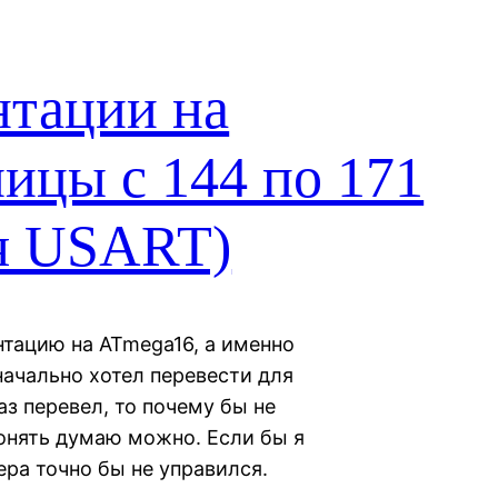
нтации на
ицы с 144 по 171
ся USART)
нтацию на ATmega16, а именно
начально хотел перевести для
аз перевел, то почему бы не
понять думаю можно. Если бы я
ера точно бы не управился.