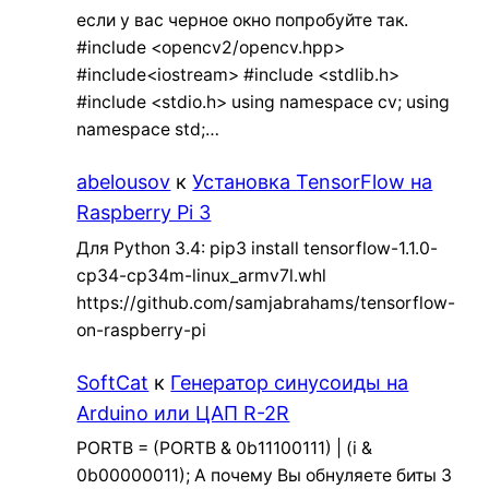
если у вас черное окно попробуйте так.
#include <opencv2/opencv.hpp>
#include<iostream> #include <stdlib.h>
#include <stdio.h> using namespace cv; using
namespace std;…
abelousov
к
Установка TensorFlow на
Raspberry Pi 3
Для Python 3.4: pip3 install tensorflow-1.1.0-
cp34-cp34m-linux_armv7l.whl
https://github.com/samjabrahams/tensorflow-
on-raspberry-pi
SoftCat
к
Генератор синусоиды на
Arduino или ЦАП R-2R
PORTB = (PORTB & 0b11100111) | (i &
0b00000011); А почему Вы обнуляете биты 3