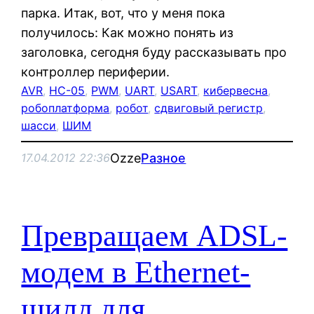
парка. Итак, вот, что у меня пока
получилось: Как можно понять из
заголовка, сегодня буду рассказывать про
контроллер периферии.
AVR
, 
HC-05
, 
PWM
, 
UART
, 
USART
, 
кибервесна
, 
робоплатформа
, 
робот
, 
сдвиговый регистр
, 
шасси
, 
ШИМ
Ozze
Разное
17.04.2012 22:36
Превращаем ADSL-
модем в Ethernet-
шилд для