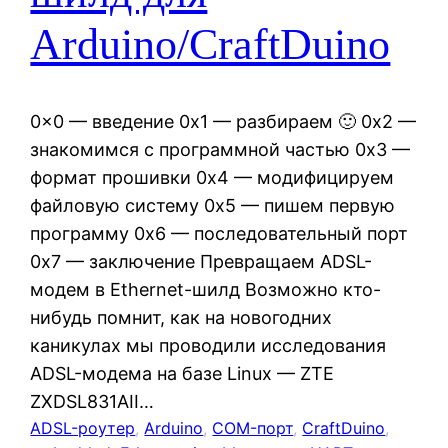
Arduino/CraftDuino
0x0 — введение 0x1 — разбираем 🙂 0x2 —
знакомимся с программной частью 0x3 —
формат прошивки 0x4 — модифицируем
файловую систему 0x5 — пишем первую
программу 0x6 — последовательный порт
0x7 — заключение Превращаем ADSL-
модем в Ethernet-шилд Возможно кто-
нибудь помнит, как на новогодних
каникулах мы проводили исследования
ADSL-модема на базе Linux — ZTE
ZXDSL831AII…
ADSL-роутер
, 
Arduino
, 
COM-порт
, 
CraftDuino
, 