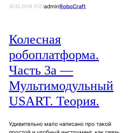
admin
RoboCraft
10.12.2014 11:51
Колесная
робоплатформа.
Часть 3а —
Мультимодульный
USART. Теория.
Удивительно мало написано про такой
простой и удобный инструмент, как связь