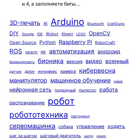
и 4, а заполняете биты…
Arduino
3D-печать
AI
Bluetooth
CraftDuino
DIY
OpenCV
iRobot
Kinect
Google
IDE
LEGO
Raspberry Pi
Python
Open Source
RoboCraft
ROS
автоматизация
андроид
swarm
ИК
бионика
видео
военный
версия
балансировать
кибервесна
камера
дрон
интерфейс
датчик
машинное обучение
манипулятор
наше
нейронная сеть
работа
пылесос
подводный
робот
распознавание
робототехника
светодиод
сервомашинка
ходить
управление
собака
шаг за шагом
шаговый двигатель
шилд
юмор