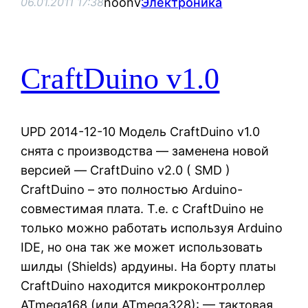
noonv
Электроника
06.01.2011 17:38
CraftDuino v1.0
UPD 2014-12-10 Модель CraftDuino v1.0
снята с производства — заменена новой
версией — CraftDuino v2.0 ( SMD )
CraftDuino – это полностью Arduino-
совместимая плата. Т.е. с CraftDuino не
только можно работать используя Arduino
IDE, но она так же может использовать
шилды (Shields) ардуины. На борту платы
CraftDuino находится микроконтроллер
ATmega168 (или ATmega328): — тактовая