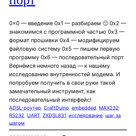
0x0 — введение 0x1 — разбираем 🙂 0x2 —
знакомимся с программной частью 0x3 —
формат прошивки 0x4 — модифицируем
файловую систему 0x5 — пишем первую
программу 0x6 — последовательный порт
Вернёмся немного назад — к нашему
исследованию внутренностей модема. И
попробуем получить в свои руки такой
замечательный инструмент, как
последовательный интерфейс!
ADSL-роутер
, 
CraftDuino
, 
embedded
, 
MAX232
, 
RS232
, 
UART
, 
ZXDSL831
, 
исследование
, 
шаг за
шагом