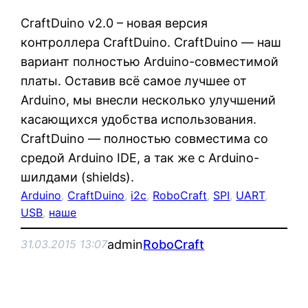
CraftDuino v2.0 – новая версия
контроллера CraftDuino. CraftDuino — наш
вариант полностью Arduino-совместимой
платы. Оставив всё самое лучшее от
Arduino, мы внесли несколько улучшений
касающихся удобства использования.
CraftDuino — полностью совместима со
средой Arduino IDE, а так же с Arduino-
шилдами (shields).
Arduino
, 
CraftDuino
, 
i2c
, 
RoboCraft
, 
SPI
, 
UART
, 
USB
, 
наше
admin
RoboCraft
31.03.2015 13:07