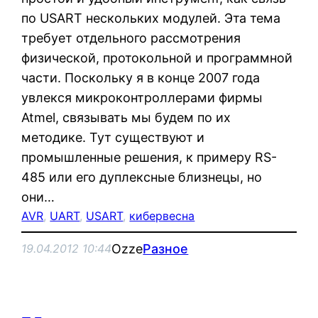
по USART нескольких модулей. Эта тема
требует отдельного рассмотрения
физической, протокольной и программной
части. Поскольку я в конце 2007 года
увлекся микроконтроллерами фирмы
Atmel, связывать мы будем по их
методике. Тут существуют и
промышленные решения, к примеру RS-
485 или его дуплексные близнецы, но
они…
AVR
, 
UART
, 
USART
, 
кибервесна
Ozze
Разное
19.04.2012 10:44