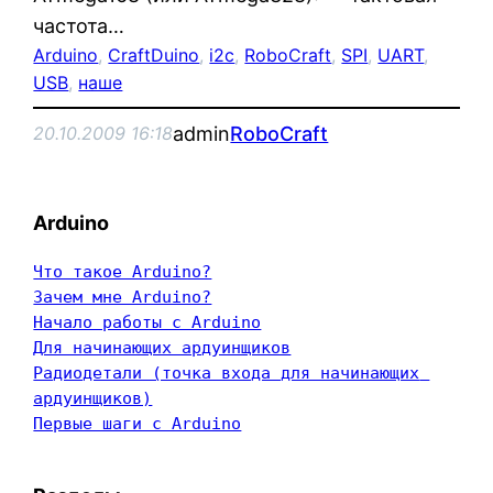
частота…
Arduino
, 
CraftDuino
, 
i2c
, 
RoboCraft
, 
SPI
, 
UART
, 
USB
, 
наше
admin
RoboCraft
20.10.2009 16:18
Arduino
Что такое Arduino?
Зачем мне Arduino?
Начало работы с Arduino
Для начинающих ардуинщиков
Радиодетали (точка входа для начинающих 
ардуинщиков)
Первые шаги с Arduino