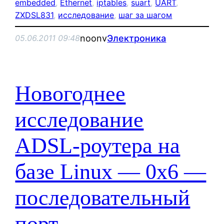
embedded
, 
Ethernet
, 
iptables
, 
suart
, 
UART
, 
ZXDSL831
, 
исследование
, 
шаг за шагом
noonv
Электроника
05.06.2011 09:48
Новогоднее
исследование
ADSL-роутера на
базе Linux — 0x6 —
последовательный
порт