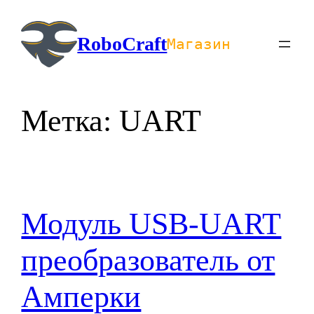
Перейти
к
RoboCraft
Магазин
содержимому
Метка:
UART
Модуль USB-UART
преобразователь от
Амперки