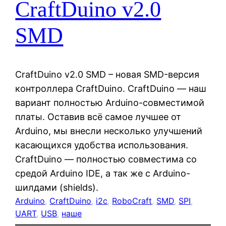
CraftDuino v2.0
SMD
CraftDuino v2.0 SMD – новая SMD-версия
контроллера CraftDuino. CraftDuino — наш
вариант полностью Arduino-совместимой
платы. Оставив всё самое лучшее от
Arduino, мы внесли несколько улучшений
касающихся удобства использования.
CraftDuino — полностью совместима со
средой Arduino IDE, а так же с Arduino-
шилдами (shields).
Arduino
, 
CraftDuino
, 
i2c
, 
RoboCraft
, 
SMD
, 
SPI
, 
UART
, 
USB
, 
наше