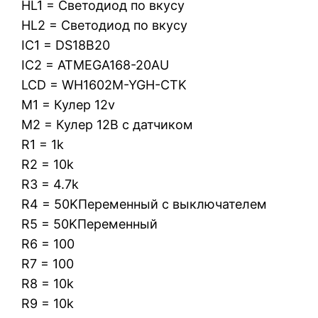
HL1 = Светодиод по вкусу
HL2 = Светодиод по вкусу
IC1 = DS18B20
IC2 = ATMEGA168-20AU
LCD = WH1602M-YGH-CTK
M1 = Кулер 12v
M2 = Кулер 12В с датчиком
R1 = 1k
R2 = 10k
R3 = 4.7k
R4 = 50KПеременный с выключателем
R5 = 50KПеременный
R6 = 100
R7 = 100
R8 = 10k
R9 = 10k