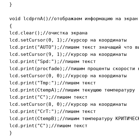
}

void lcdprnA()//отображаем информацию на экран 
{

lcd.clear();//очистка экрана

lcd.setCursor(0, 1);//курсор на координаты

lcd.print("AUTO");//пишем текст значащий что вы
lcd.setCursor(9, 1);//курсор на координаты

lcd.print("Spd:");//пишем текст

lcd.print(procfade);//пишим проценты скорости к
lcd.setCursor(0, 0);//курсор на координаты

lcd.print("Tmp:");//пишем текст

lcd.print(CtempA);//пишим текущюю температуру

lcd.print("C");//пишем текст

lcd.setCursor(8, 0);//курсор на координаты

lcd.print("CrT:");//пишем текст

lcd.print(CtempB);//пишим температуру КРИТИЧЕСК
lcd.print("C");//пишем текст

}
