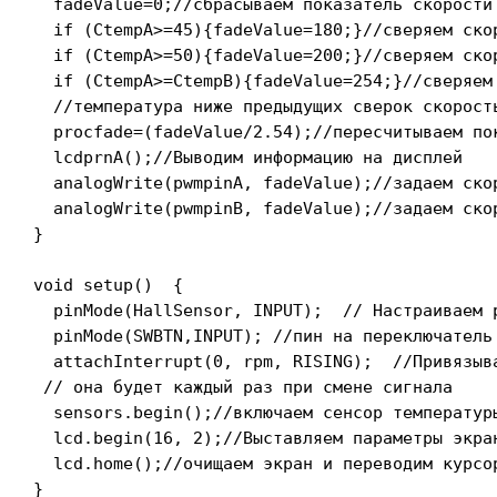
  fadeValue=0;//сбрасываем показатель скорости

  if (CtempA>=45){fadeValue=180;}//сверяем скор
  if (CtempA>=50){fadeValue=200;}//сверяем скор
  if (CtempA>=CtempB){fadeValue=254;}//сверяем
  //температура ниже предыдущих сверок скорость
  procfade=(fadeValue/2.54);//пересчитываем по
  lcdprnA();//Выводим информацию на дисплей

  analogWrite(pwmpinA, fadeValue);//задаем ско
  analogWrite(pwmpinB, fadeValue);//задаем ско
}

void setup()  { 

  pinMode(HallSensor, INPUT);  // Настраиваем p
  pinMode(SWBTN,INPUT); //пин на переключатель 
  attachInterrupt(0, rpm, RISING);  //Привязыв
 // она будет каждый раз при смене сигнала

  sensors.begin();//включаем сенсор температуры
  lcd.begin(16, 2);//Выставляем параметры экран
  lcd.home();//очищаем экран и переводим курсор
} 
