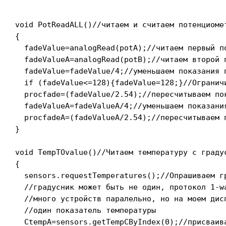
void PotReadALL()//читаем и считаем потенциомет
{

  fadeValue=analogRead(potA);//читаем первый по
  fadeValueA=analogRead(potB);//читаем второй п
  fadeValue=fadeValue/4;//уменьшаем показания 
  if (fadeValue<=128){fadeValue=128;}//Ограничи
  procfade=(fadeValue/2.54);//пересчитываем по
  fadeValueA=fadeValueA/4;//уменьшаем показани
  procfadeA=(fadeValueA/2.54);//пересчитываем 
}

void TempTOvalue()//Читаем температуру с градус
{

  sensors.requestTemperatures();//Опрашиваем гр
  //градусник может быть не один, протокол 1-wa
  //много устройств паралельно, но на моем дисп
  //один показатель температуры

  CtempA=sensors.getTempCByIndex(0);//присваива