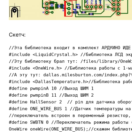
Скетч:
//Эта библиотека входит в комплект АРДУИНО ИДЕ

#include <LiquidCrystal.h> //библиотека ЛСД экр
//Эту библиотеку брал тут: /files/library/OneWi
#include <OneWire.h> //Библиотека работы с 1-wa
//А эту тут: dallas.milesburton.com/index.php?
#include <DallasTemperature.h>//Библиотека рабо
#define pwmpinA 10 //Выход ШИМ 1

#define pwmpinB 11 //Выход ШИМ 2

#define HallSensor 2  // pin для датчика оборот
#define ONE_WIRE_BUS 1 //Датчик температуры на 
//переключатель встроен в переменный резистор,
#define SWBTN 0 //Переключатель режима работы (
OneWire oneWire(ONE_WIRE_BUS);//скажем библиоте