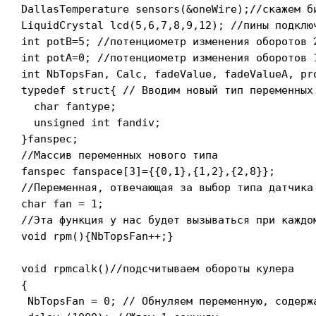
DallasTemperature sensors(&oneWire);//скажем би
LiquidCrystal lcd(5,6,7,8,9,12); //пины подключ
int potB=5; //потенциометр изменения оборотов 2
int potA=0; //потенциометр изменения оборотов 1
int NbTopsFan, Calc, fadeValue, fadeValueA, pr
typedef struct{ // Вводим новый тип переменных 
  char fantype;

  unsigned int fandiv;

}fanspec;

//Массив переменных нового типа

fanspec fanspace[3]={{0,1},{1,2},{2,8}};

//Переменная, отвечающая за выбор типа датчика
char fan = 1;  

//Эта функция у нас будет вызываться при каждом
void rpm(){NbTopsFan++;}

void rpmcalk()//подсчитываем обороты кулера

{

 NbTopsFan = 0; // Обнуляем переменную, содержа