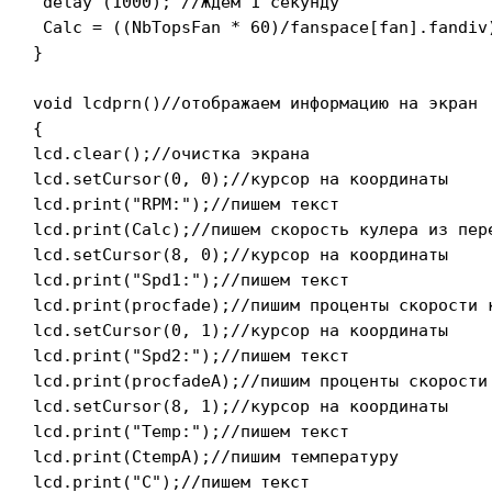
 delay (1000); //Ждем 1 секунду

 Calc = ((NbTopsFan * 60)/fanspace[fan].fandiv
}

void lcdprn()//отображаем информацию на экран

{

lcd.clear();//очистка экрана

lcd.setCursor(0, 0);//курсор на координаты

lcd.print("RPM:");//пишем текст

lcd.print(Calc);//пишем скорость кулера из пере
lcd.setCursor(8, 0);//курсор на координаты

lcd.print("Spd1:");//пишем текст

lcd.print(procfade);//пишим проценты скорости к
lcd.setCursor(0, 1);//курсор на координаты

lcd.print("Spd2:");//пишем текст

lcd.print(procfadeA);//пишим проценты скорости 
lcd.setCursor(8, 1);//курсор на координаты

lcd.print("Temp:");//пишем текст

lcd.print(CtempA);//пишим температуру

lcd.print("C");//пишем текст
