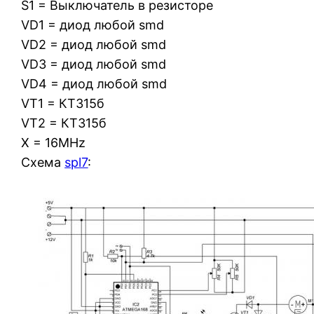
S1 = Выключатель в резисторе
VD1 = диод любой smd
VD2 = диод любой smd
VD3 = диод любой smd
VD4 = диод любой smd
VT1 = КТ315б
VT2 = КТ315б
X = 16MHz
Схема
spl7
: