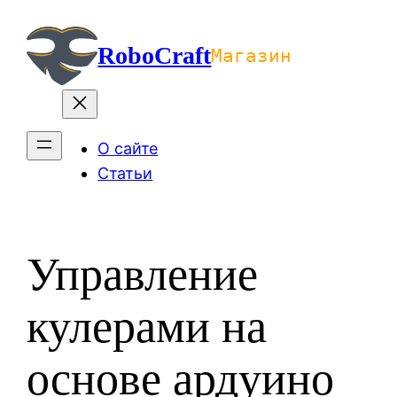
Перейти
к
RoboCraft
Магазин
содержимому
О сайте
Статьи
Управление
кулерами на
основе ардуино