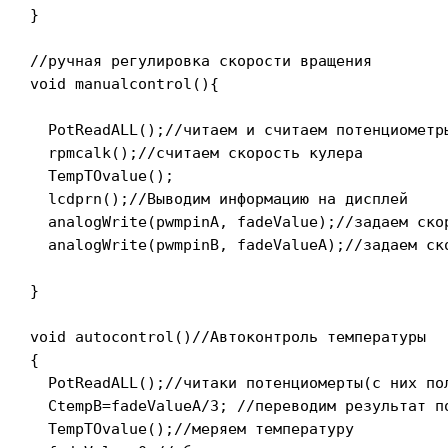
}

//ручная регулировка скорости вращения

void manualcontrol(){

  PotReadALL();//читаем и считаем потенциометры
  rpmcalk();//считаем скорость кулера

  TempTOvalue();

  lcdprn();//Выводим информацию на дисплей

  analogWrite(pwmpinA, fadeValue);//задаем ско
  analogWrite(pwmpinB, fadeValueA);//задаем ск
}

void autocontrol()//Автоконтроль температуры

{

  PotReadALL();//читаки потенциомерты(с них по
  CtempB=fadeValueA/3; //переводим результат п
  TempTOvalue();//меряем температуру
