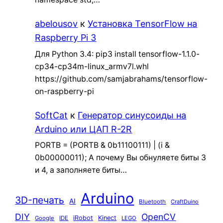
abelousov
к
Установка TensorFlow на
Raspberry Pi 3
Для Python 3.4: pip3 install tensorflow-1.1.0-
cp34-cp34m-linux_armv7l.whl
https://github.com/samjabrahams/tensorflow-
on-raspberry-pi
SoftCat
к
Генератор синусоиды на
Arduino или ЦАП R-2R
PORTB = (PORTB & 0b11100111) | (i &
0b00000011); А почему Вы обнуляете биты 3
и 4, а заполняете биты…
Arduino
3D-печать
AI
Bluetooth
CraftDuino
DIY
OpenCV
iRobot
Kinect
Google
IDE
LEGO