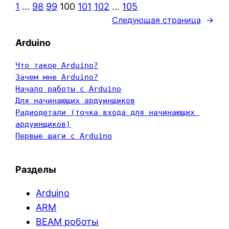
1
…
98
99
100
101
102
…
105
Следующая страница
→
Arduino
Что такое Arduino?
Зачем мне Arduino?
Начало работы с Arduino
Для начинающих ардуинщиков
Радиодетали (точка входа для начинающих 
ардуинщиков)
Первые шаги с Arduino
Разделы
Arduino
ARM
BEAM роботы