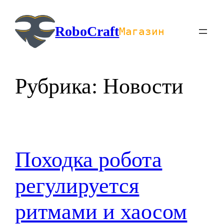
Перейти
к
RoboCraft
Магазин
содержимому
Рубрика:
Новости
Походка робота
регулируется
ритмами и хаосом