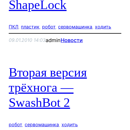
ShapeLock
ПКЛ
, 
пластик
, 
робот
, 
сервомашинка
, 
ходить
admin
Новости
09.01.2010 14:03
Вторая версия
трёхнога —
SwashBot 2
робот
, 
сервомашинка
, 
ходить