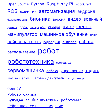
Raspberry Pi
Python
Open Source
RoboCraft
ROS
автоматизация
андроид
swarm
ИК
бионика
видео
военный
версия
балансировать
кибервесна
камера
дрон
интерфейс
датчик
машинное обучение
манипулятор
наше
нейронная сеть
работа
пылесос
подводный
робот
распознавание
робототехника
светодиод
сервомашинка
ходить
управление
собака
шаг за шагом
шаговый двигатель
шилд
юмор
OpenCV
Робототехника
Будущее за бионическими роботами?
Нейронная сеть - введение