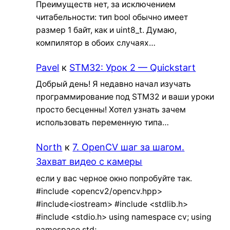
Преимуществ нет, за исключением
читабельности: тип bool обычно имеет
размер 1 байт, как и uint8_t. Думаю,
компилятор в обоих случаях…
Pavel
к
STM32: Урок 2 — Quickstart
Добрый день! Я недавно начал изучать
программирование под STM32 и ваши уроки
просто бесценны! Хотел узнать зачем
использовать переменную типа…
North
к
7. OpenCV шаг за шагом.
Захват видео с камеры
если у вас черное окно попробуйте так.
#include <opencv2/opencv.hpp>
#include<iostream> #include <stdlib.h>
#include <stdio.h> using namespace cv; using
namespace std;…