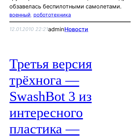
обзавелась беспилотными самолетами.
военный
, 
робототехника
admin
Новости
12.01.2010 22:21
Третья версия
трёхнога —
SwashBot 3 из
интересного
пластика —