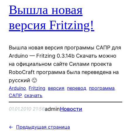
Вышла новая
версия Fritzing!
Вышла новая версия программы САПР для
Arduino — Fritzing 0.3.14b Скачать можно
на официальном сайте Силами проекта
RoboCraft программа была переведена на
русский 🙂
Arduino
, 
Fritzing
, 
версия
, 
перевод
, 
программа
, 
САПР
, 
скачать
admin
Новости
01.01.2010 21:56
←
Предыдущая страница