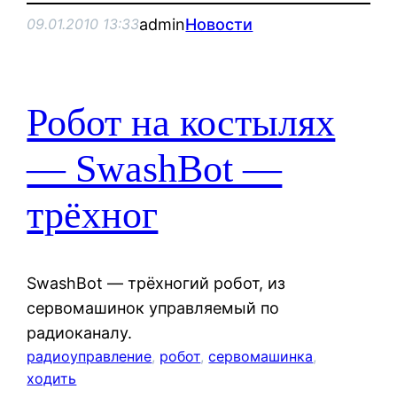
admin
Новости
09.01.2010 13:33
Робот на костылях
— SwashBot —
трёхног
SwashBot — трёхногий робот, из
сервомашинок управляемый по
радиоканалу.
радиоуправление
, 
робот
, 
сервомашинка
, 
ходить