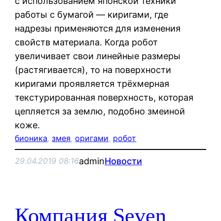
с использованием японской техники
работы с бумагой — киригами, где
надрезы применяются для изменения
свойств материала. Когда робот
увеличивает свои линейные размеры
(растягивается), то на поверхности
киригами проявляется трёхмерная
текстурированная поверхность, которая
цепляется за землю, подобно змеиной
коже.
бионика
, 
змея
, 
оригами
, 
робот
admin
Новости
29.04.2019 08:16
Компания Seven