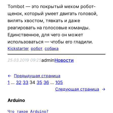
Tombot — это покрытый мехом робот-
щенок, который умеет двигать головой,
вилять хвостом, тявкать и даже
реагировать на голосовые команды.
Единственное, для чего он может
использоваться — чтобы его гладили.
Kickstarter
, 
робот
, 
собака
admin
Новости
25.03.2019 09:25
←
Предыдущая страница
1
…
32
33
34
35
36
…
105
Следующая страница
→
Arduino
Что такое Arduino?