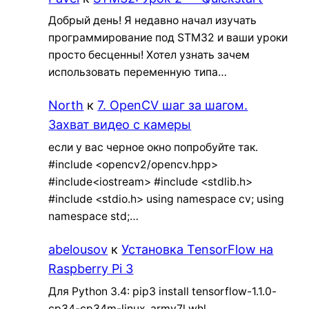
Добрый день! Я недавно начал изучать
программирование под STM32 и ваши уроки
просто бесценны! Хотел узнать зачем
использовать переменную типа…
North
к
7. OpenCV шаг за шагом.
Захват видео с камеры
если у вас черное окно попробуйте так.
#include <opencv2/opencv.hpp>
#include<iostream> #include <stdlib.h>
#include <stdio.h> using namespace cv; using
namespace std;…
abelousov
к
Установка TensorFlow на
Raspberry Pi 3
Для Python 3.4: pip3 install tensorflow-1.1.0-
cp34-cp34m-linux_armv7l.whl