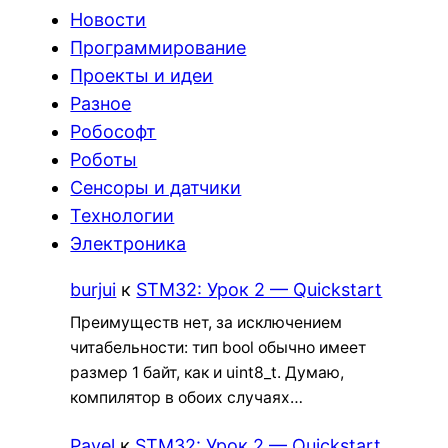
Новости
Программирование
Проекты и идеи
Разное
Робософт
Роботы
Сенсоры и датчики
Технологии
Электроника
burjui
к
STM32: Урок 2 — Quickstart
Преимуществ нет, за исключением
читабельности: тип bool обычно имеет
размер 1 байт, как и uint8_t. Думаю,
компилятор в обоих случаях…
Pavel
к
STM32: Урок 2 — Quickstart