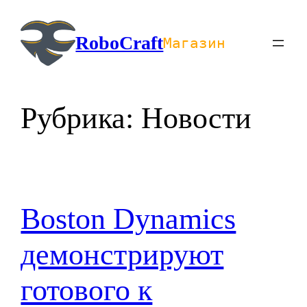
Перейти
к
RoboCraft
Магазин
содержимому
Рубрика:
Новости
Boston Dynamics
демонстрируют
готового к