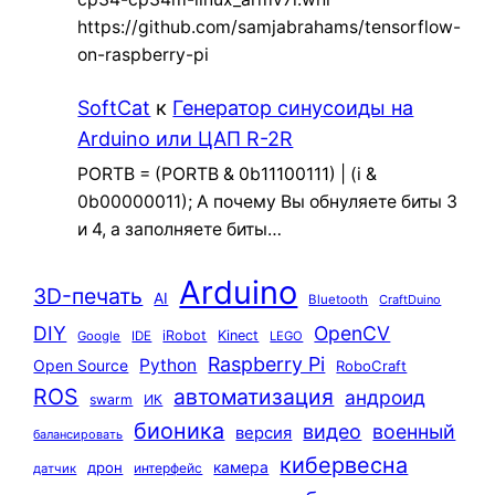
https://github.com/samjabrahams/tensorflow-
on-raspberry-pi
SoftCat
к
Генератор синусоиды на
Arduino или ЦАП R-2R
PORTB = (PORTB & 0b11100111) | (i &
0b00000011); А почему Вы обнуляете биты 3
и 4, а заполняете биты…
Arduino
3D-печать
AI
Bluetooth
CraftDuino
DIY
OpenCV
iRobot
Kinect
Google
IDE
LEGO
Raspberry Pi
Python
Open Source
RoboCraft
ROS
автоматизация
андроид
swarm
ИК
бионика
видео
военный
версия
балансировать
кибервесна
камера
дрон
интерфейс
датчик