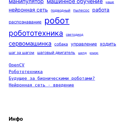
машинное обучение
манипулятор
наше
нейронная сеть
работа
пылесос
подводный
робот
распознавание
робототехника
светодиод
сервомашинка
ходить
управление
собака
шаг за шагом
шаговый двигатель
шилд
юмор
OpenCV
Робототехника
Будущее за бионическими роботами?
Нейронная сеть - введение
Инфо