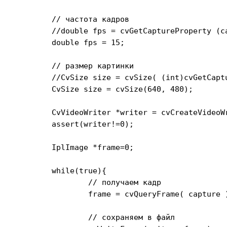
	// частота кадров

	//double fps = cvGetCaptureProperty (capture, CV_CAP_PROP_FPS);

	double fps = 15;

	// размер картинки

	//CvSize size = cvSize( (int)cvGetCaptureProperty( capture, CV_CAP_PROP_FRAME_WIDTH), (int)cvGetCaptureProperty( capture, CV_CAP_PROP_FRAME_HEIGHT));

	CvSize size = cvSize(640, 480);

	CvVideoWriter *writer = cvCreateVideoWriter(filename, CV_FOURCC('X','V','I','D'), fps, size, 0);

	assert(writer!=0);

	IplImage *frame=0;

	while(true){

		// получаем кадр

		frame = cvQueryFrame( capture );

		// сохраняем в файл
