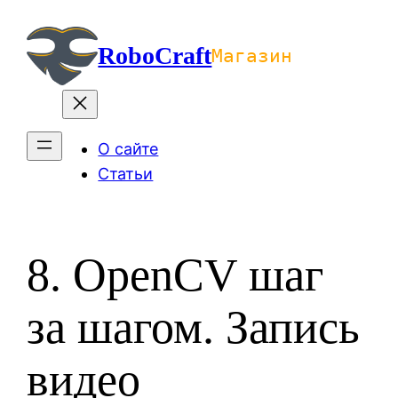
Перейти
к
RoboCraft
Магазин
содержимому
О сайте
Статьи
8. OpenCV шаг
за шагом. Запись
видео