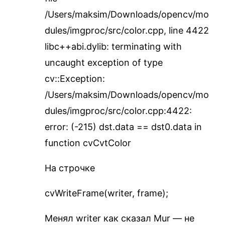
/Users/maksim/Downloads/opencv/mo
dules/imgproc/src/color.cpp, line 4422
libc++abi.dylib: terminating with
uncaught exception of type
cv::Exception:
/Users/maksim/Downloads/opencv/mo
dules/imgproc/src/color.cpp:4422:
error: (-215) dst.data == dst0.data in
function cvCvtColor
На строчке
cvWriteFrame(writer, frame);
Менял writer как сказал Mur — не