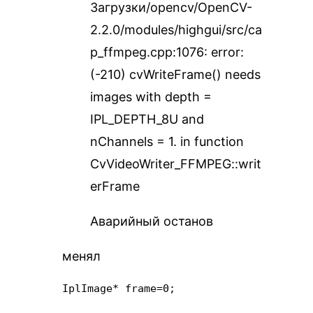
Загрузки/opencv/OpenCV-
2.2.0/modules/highgui/src/ca
p_ffmpeg.cpp:1076: error:
(-210) cvWriteFrame() needs
images with depth =
IPL_DEPTH_8U and
nChannels = 1. in function
CvVideoWriter_FFMPEG::writ
erFrame
Аварийный останов
менял
IplImage* frame=0;