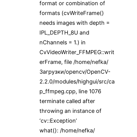
format or combination of
formats (cvWriteFrame()
needs images with depth =
IPL_DEPTH_8U and
nChannels = 1.) in
CvVideoWriter_FFMPEG::writ
erFrame, file /home/nefka/
Загрузки/opencv/OpenCV-
2.2.0/modules/highgui/src/ca
p_ffmpeg.cpp, line 1076
terminate called after
throwing an instance of
‘cv::Exception’
what(): /home/nefka/