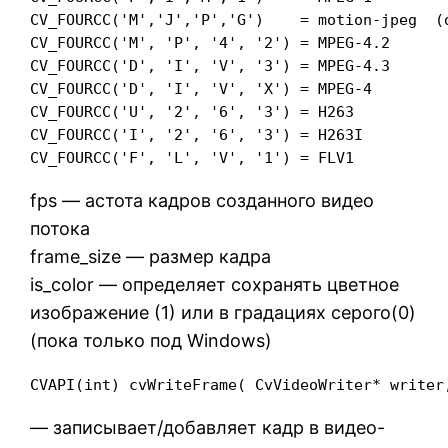
CV_FOURCC('M','J','P','G')    = motion-jpeg  (d
CV_FOURCC('M', 'P', '4', '2') = MPEG-4.2 

CV_FOURCC('D', 'I', 'V', '3') = MPEG-4.3 

CV_FOURCC('D', 'I', 'V', 'X') = MPEG-4 

CV_FOURCC('U', '2', '6', '3') = H263 

CV_FOURCC('I', '2', '6', '3') = H263I 

CV_FOURCC('F', 'L', 'V', '1') = FLV1 
fps — астота кадров созданного видео
потока
frame_size — размер кадра
is_color — определяет сохранять цветное
изображение (1) или в градациях серого(0)
(пока только под Windows)
CVAPI(int) cvWriteFrame( CvVideoWriter* writer
— записывает/добавляет кадр в видео-