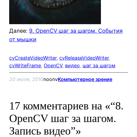
Далее:
9. OpenCV шаг за шагом. События
от мышки
cvCreateVideoWriter
, 
cvReleaseVideoWriter
, 
cvWriteFrame
, 
OpenCV
, 
видео
, 
шаг за шагом
20 июля, 2010
noonv
Компьютерное зрение
17 комментариев на «“8.
OpenCV шаг за шагом.
Запись видео”»