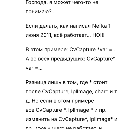
Господа, я может чего-то не
понимаю?..
Если делать, как написал Nefka 1
июня 2011, всё работает… НО!!!
В этом примере: CvCapture *var =…
А во всех предыдущих: CvCapture*
var =…
Разница лишь в том, где * стоит
после CvCapture, IplImage, char* и т
д. Но если в этом примере
все CvCapture *, IplImage * и пр.
изменить на CvCapture*, IplImage* и
пр., уже ничего не работает, и