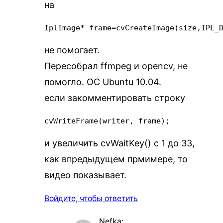
на
IplImage* frame=cvCreateImage(size,IPL_
не помогает.
Пересобрал ffmpeg и opencv, не
помогло. ОС Ubuntu 10.04.
если закомментировать строку
cvWriteFrame(writer, frame);
и увеличить cvWaitKey() с 1 до 33,
как впредыдущем прмимере, то
видео показывает.
Войдите, чтобы ответить
Nefka
: