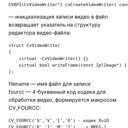
CVAPI(CvVideoWriter*) cvCreateVideoWriter( con
— инициализация записи видео в файл
возвращает указатель на структуру
редактора видео-файла:
struct CvVideoWriter

{

    virtual ~CvVideoWriter() {}

    virtual bool writeFrame(const IplImage*) { 
};
filename — имя файл для записи
fourcc — 4-буквенный код кодека для
обработки видео, формируется макросом
CV_FOURCC:
CV_FOURCC('X','V','I','D') - кодек XviD

CV_FOURCC('P','I','M','1')    = MPEG-1
