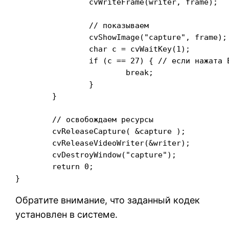
		cvWriteFrame(writer, frame);

		// показываем

		cvShowImage("capture", frame);  

		char c = cvWaitKey(1);

		if (c == 27) { // если нажата ESC - выходим

			break;

		}

	}

	// освобождаем ресурсы

	cvReleaseCapture( &capture );

	cvReleaseVideoWriter(&writer);

	cvDestroyWindow("capture");

	return 0;

Обратите внимание, что заданный кодек
установлен в системе.