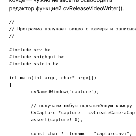
редактор функцией cvReleaseVideoWriter().
//

// Программа получает видео с камеры и записыва
//

#include <cv.h>

#include <highgui.h>

#include <stdio.h>

int main(int argc, char* argv[])

{

	cvNamedWindow("capture");

	// получаем любую подключённую камеру

	CvCapture *capture = cvCreateCameraCapture(CV_CAP_ANY);

	assert(capture!=0);

	const char *filename = "capture.avi";
