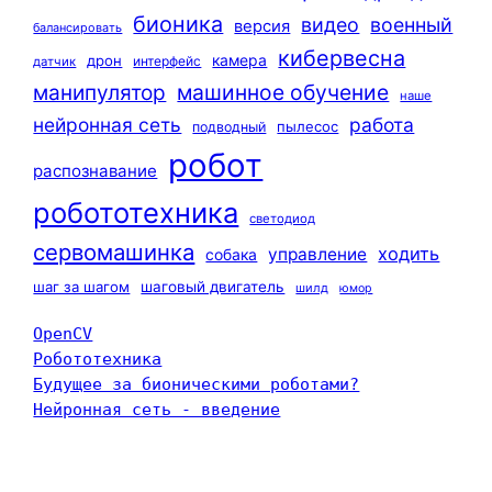
бионика
видео
военный
версия
балансировать
кибервесна
камера
дрон
интерфейс
датчик
машинное обучение
манипулятор
наше
нейронная сеть
работа
пылесос
подводный
робот
распознавание
робототехника
светодиод
сервомашинка
ходить
управление
собака
шаг за шагом
шаговый двигатель
шилд
юмор
OpenCV
Робототехника
Будущее за бионическими роботами?
Нейронная сеть - введение