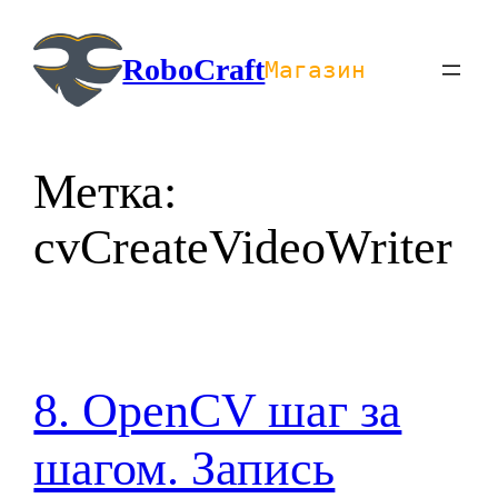
Перейти
к
RoboCraft
Магазин
содержимому
Метка:
cvCreateVideoWriter
8. OpenCV шаг за
шагом. Запись