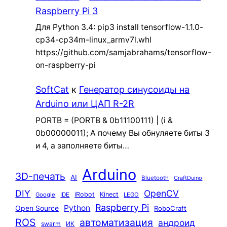
Raspberry Pi 3
Для Python 3.4: pip3 install tensorflow-1.1.0-
cp34-cp34m-linux_armv7l.whl
https://github.com/samjabrahams/tensorflow-
on-raspberry-pi
SoftCat
к
Генератор синусоиды на
Arduino или ЦАП R-2R
PORTB = (PORTB & 0b11100111) | (i &
0b00000011); А почему Вы обнуляете биты 3
и 4, а заполняете биты…
Arduino
3D-печать
AI
Bluetooth
CraftDuino
DIY
OpenCV
iRobot
Kinect
Google
IDE
LEGO
Raspberry Pi
Python
Open Source
RoboCraft
ROS
автоматизация
андроид
swarm
ИК