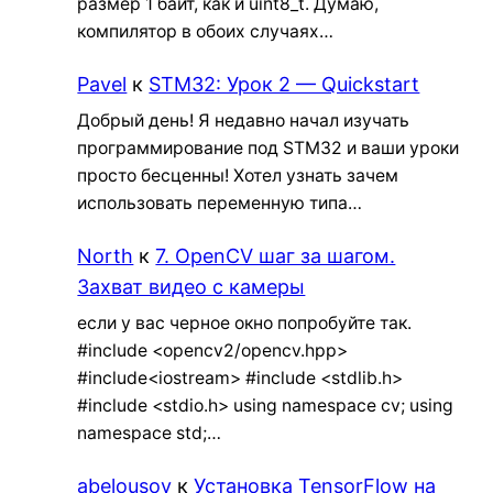
размер 1 байт, как и uint8_t. Думаю,
компилятор в обоих случаях…
Pavel
к
STM32: Урок 2 — Quickstart
Добрый день! Я недавно начал изучать
программирование под STM32 и ваши уроки
просто бесценны! Хотел узнать зачем
использовать переменную типа…
North
к
7. OpenCV шаг за шагом.
Захват видео с камеры
если у вас черное окно попробуйте так.
#include <opencv2/opencv.hpp>
#include<iostream> #include <stdlib.h>
#include <stdio.h> using namespace cv; using
namespace std;…
abelousov
к
Установка TensorFlow на