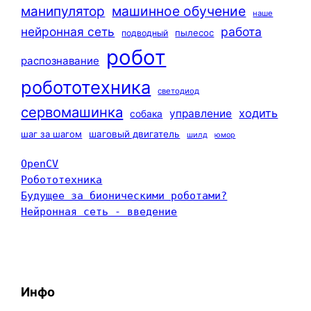
машинное обучение
манипулятор
наше
нейронная сеть
работа
пылесос
подводный
робот
распознавание
робототехника
светодиод
сервомашинка
ходить
управление
собака
шаг за шагом
шаговый двигатель
шилд
юмор
OpenCV
Робототехника
Будущее за бионическими роботами?
Нейронная сеть - введение
Инфо