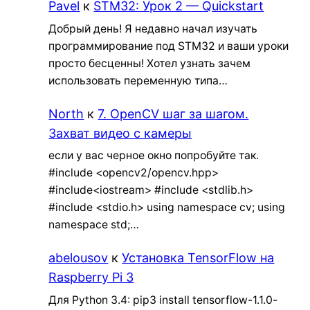
Pavel
к
STM32: Урок 2 — Quickstart
Добрый день! Я недавно начал изучать
программирование под STM32 и ваши уроки
просто бесценны! Хотел узнать зачем
использовать переменную типа…
North
к
7. OpenCV шаг за шагом.
Захват видео с камеры
если у вас черное окно попробуйте так.
#include <opencv2/opencv.hpp>
#include<iostream> #include <stdlib.h>
#include <stdio.h> using namespace cv; using
namespace std;…
abelousov
к
Установка TensorFlow на
Raspberry Pi 3
Для Python 3.4: pip3 install tensorflow-1.1.0-