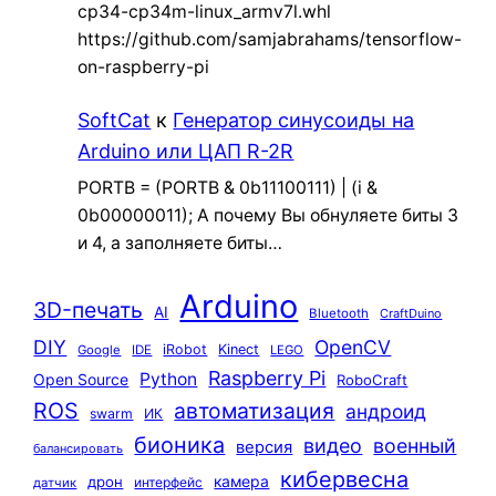
cp34-cp34m-linux_armv7l.whl
https://github.com/samjabrahams/tensorflow-
on-raspberry-pi
SoftCat
к
Генератор синусоиды на
Arduino или ЦАП R-2R
PORTB = (PORTB & 0b11100111) | (i &
0b00000011); А почему Вы обнуляете биты 3
и 4, а заполняете биты…
Arduino
3D-печать
AI
Bluetooth
CraftDuino
DIY
OpenCV
iRobot
Kinect
Google
IDE
LEGO
Raspberry Pi
Python
Open Source
RoboCraft
ROS
автоматизация
андроид
swarm
ИК
бионика
видео
военный
версия
балансировать
кибервесна
камера
дрон
интерфейс
датчик