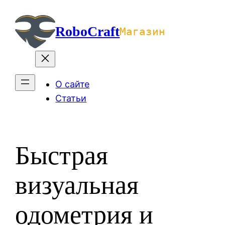
Перейти
к
RoboCraft
Магазин
содержимому
О сайте
Статьи
Быстрая
визуальная
одометрия и