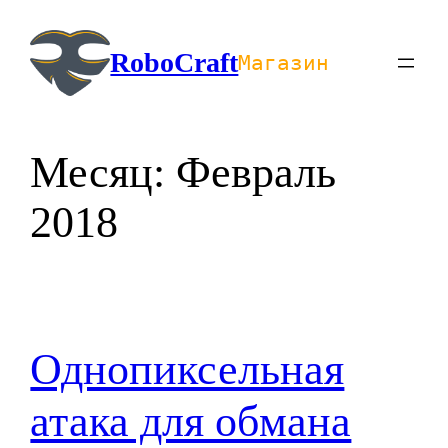
Перейти
к
RoboCraft
Магазин
содержимому
Месяц:
Февраль
2018
Однопиксельная
атака для обмана