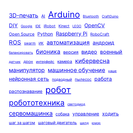
Arduino
3D-печать
AI
Bluetooth
CraftDuino
DIY
OpenCV
iRobot
Kinect
Google
IDE
LEGO
Raspberry Pi
Python
Open Source
RoboCraft
ROS
автоматизация
андроид
swarm
ИК
бионика
видео
военный
версия
балансировать
кибервесна
камера
дрон
интерфейс
датчик
машинное обучение
манипулятор
наше
нейронная сеть
работа
пылесос
подводный
робот
распознавание
робототехника
светодиод
сервомашинка
ходить
управление
собака
шаг за шагом
шаговый двигатель
шилд
юмор