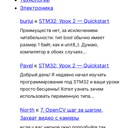
Электроника
burjui
к
STM32: Урок 2 — Quickstart
Преимуществ нет, за исключением
читабельности: тип bool обычно имеет
размер 1 байт, как и uint8_t. Думаю,
компилятор в обоих случаях…
Pavel
к
STM32: Урок 2 — Quickstart
Добрый день! Я недавно начал изучать
программирование под STM32 и ваши уроки
просто бесценны! Хотел узнать зачем
использовать переменную типа…
North
к
7. OpenCV шаг за шагом.
Захват видео с камеры
если у вас черное окно попробуйте так.