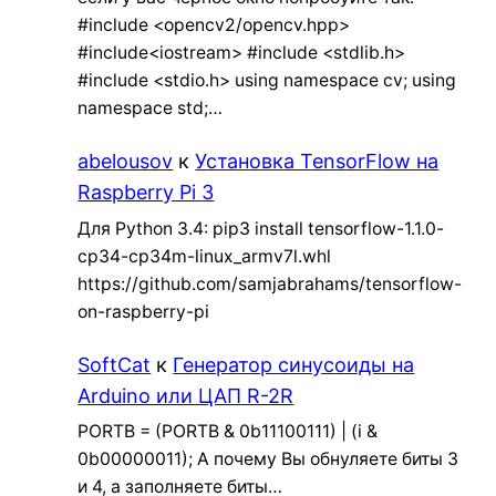
#include <opencv2/opencv.hpp>
#include<iostream> #include <stdlib.h>
#include <stdio.h> using namespace cv; using
namespace std;…
abelousov
к
Установка TensorFlow на
Raspberry Pi 3
Для Python 3.4: pip3 install tensorflow-1.1.0-
cp34-cp34m-linux_armv7l.whl
https://github.com/samjabrahams/tensorflow-
on-raspberry-pi
SoftCat
к
Генератор синусоиды на
Arduino или ЦАП R-2R
PORTB = (PORTB & 0b11100111) | (i &
0b00000011); А почему Вы обнуляете биты 3
и 4, а заполняете биты…