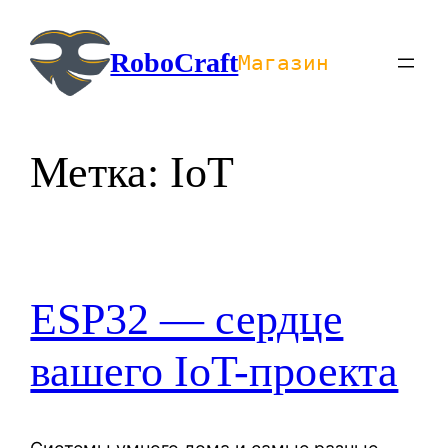
Перейти
к
RoboCraft
Магазин
содержимому
Метка:
IoT
ESP32 — сердце
вашего IoT-проекта