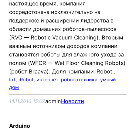
настоящее время, компания
сосредоточена исключительно на
поддержке и расширении лидерства в
области домашних роботов-пылесосов
(RVC — Robotic Vacuum Cleaning). Вторым
важным источником доходов компании
становятся роботы для влажного ухода за
полом (WFCR — Wet Floor Cleaning Robots)
(робот Braava). Доля компании iRobot…
IoT
, 
iRobot
, 
интернет
, 
робототехника
, 
умный
дом
admin
Новости
14.11.2016 15:02
Arduino