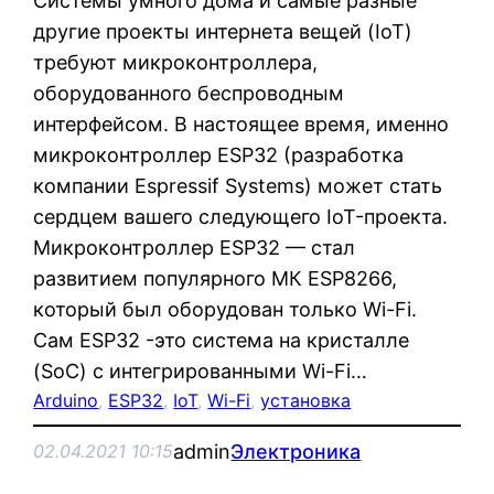
Системы умного дома и самые разные
другие проекты интернета вещей (IoT)
требуют микроконтроллера,
оборудованного беспроводным
интерфейсом. В настоящее время, именно
микроконтроллер ESP32 (разработка
компании Espressif Systems) может стать
сердцем вашего следующего IoT-проекта.
Микроконтроллер ESP32 — стал
развитием популярного МК ESP8266,
который был оборудован только Wi-Fi.
Сам ESP32 -это система на кристалле
(SoC) с интегрированными Wi-Fi…
Arduino
, 
ESP32
, 
IoT
, 
Wi-Fi
, 
установка
admin
Электроника
02.04.2021 10:15