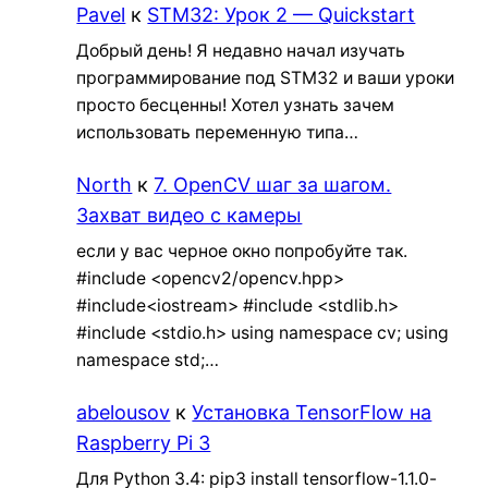
Pavel
к
STM32: Урок 2 — Quickstart
Добрый день! Я недавно начал изучать
программирование под STM32 и ваши уроки
просто бесценны! Хотел узнать зачем
использовать переменную типа…
North
к
7. OpenCV шаг за шагом.
Захват видео с камеры
если у вас черное окно попробуйте так.
#include <opencv2/opencv.hpp>
#include<iostream> #include <stdlib.h>
#include <stdio.h> using namespace cv; using
namespace std;…
abelousov
к
Установка TensorFlow на
Raspberry Pi 3
Для Python 3.4: pip3 install tensorflow-1.1.0-