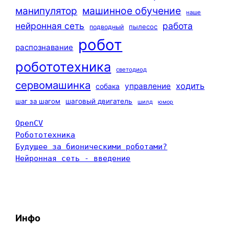
машинное обучение
манипулятор
наше
нейронная сеть
работа
пылесос
подводный
робот
распознавание
робототехника
светодиод
сервомашинка
ходить
управление
собака
шаг за шагом
шаговый двигатель
шилд
юмор
OpenCV
Робототехника
Будущее за бионическими роботами?
Нейронная сеть - введение
Инфо