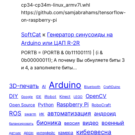
cp34-cp34m-linux_armv7l.whl
https://github.com/samjabrahams/tensorflow-
on-raspberry-pi
SoftCat
к
Генератор синусоиды на
Arduino или ЦАП R-2R
PORTB = (PORTB & 0b11100111) | (i &
0b00000011); А почему Вы обнуляете биты 3
и 4, а заполняете биты…
Arduino
3D-печать
AI
Bluetooth
CraftDuino
DIY
OpenCV
iRobot
Kinect
Google
IDE
LEGO
Raspberry Pi
Python
Open Source
RoboCraft
ROS
автоматизация
андроид
swarm
ИК
бионика
видео
военный
версия
балансировать
кибервесна
камера
дрон
интерфейс
датчик