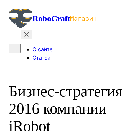
Перейти
к
RoboCraft
Магазин
содержимому
О сайте
Статьи
Бизнес-стратегия
2016 компании
iRobot