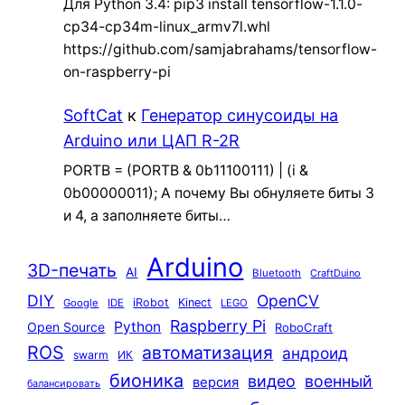
Для Python 3.4: pip3 install tensorflow-1.1.0-
cp34-cp34m-linux_armv7l.whl
https://github.com/samjabrahams/tensorflow-
on-raspberry-pi
SoftCat
к
Генератор синусоиды на
Arduino или ЦАП R-2R
PORTB = (PORTB & 0b11100111) | (i &
0b00000011); А почему Вы обнуляете биты 3
и 4, а заполняете биты…
Arduino
3D-печать
AI
Bluetooth
CraftDuino
DIY
OpenCV
iRobot
Kinect
Google
IDE
LEGO
Raspberry Pi
Python
Open Source
RoboCraft
ROS
автоматизация
андроид
swarm
ИК
бионика
видео
военный
версия
балансировать