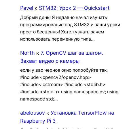
Pavel
к
STM32: Урок 2 — Quickstart
Добрый день! Я недавно начал изучать
программирование под STM32 и ваши уроки
просто бесценны! Хотел узнать зачем
использовать переменную типа…
North
к
7. OpenCV шаг за шагом.
Захват видео с камеры
если у вас черное окно попробуйте так.
#include <opencv2/opencv.hpp>
#include<iostream> #include <stdlib.h>
#include <stdio.h> using namespace cv; using
namespace std;…
abelousov
к
Установка TensorFlow на
Raspberry Pi 3