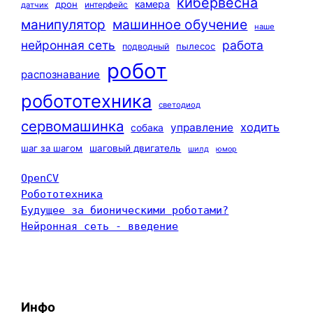
кибервесна
камера
дрон
интерфейс
датчик
машинное обучение
манипулятор
наше
нейронная сеть
работа
пылесос
подводный
робот
распознавание
робототехника
светодиод
сервомашинка
ходить
управление
собака
шаг за шагом
шаговый двигатель
шилд
юмор
OpenCV
Робототехника
Будущее за бионическими роботами?
Нейронная сеть - введение
Инфо