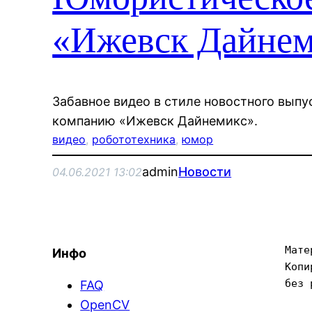
«Ижевск Дайнем
Забавное видео в стиле новостного выпу
компанию «Ижевск Дайнемикс».
видео
, 
робототехника
, 
юмор
admin
Новости
04.06.2021 13:02
Мате
Инфо
Копи
без 
FAQ
OpenCV