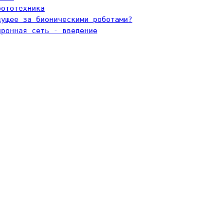
бототехника
дущее за бионическими роботами?
йронная сеть - введение