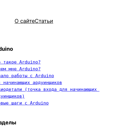
О сайте
Статьи
duino
о такое Arduino?
чем мне Arduino?
чало работы с Arduino
я начинающих ардуинщиков
диодетали (точка входа для начинающих 
дуинщиков)
рвые шаги с Arduino
зделы