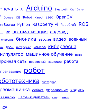
Arduino
-печать
AI
Bluetooth
CraftDuino
Y
OpenCV
iRobot
Kinect
Google
IDE
LEGO
ROS
Raspberry Pi
Python
n Source
RoboCraft
автоматизация
андроид
rm
ИК
бионика
видео
военный
версия
нсировать
кибервесна
камера
дрон
интерфейс
чик
машинное обучение
нипулятор
наше
йронная сеть
работа
пылесос
подводный
робот
спознавание
обототехника
светодиод
рвомашинка
ходить
управление
собака
 за шагом
шаговый двигатель
шилд
юмор
enCV