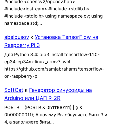
#include <opencv2/opencv.hpp>
#include<iostream> #include <stdlib.h>
#include <stdio.h> using namespace cv; using
namespace std;…
abelousov
к
Установка TensorFlow на
Raspberry Pi 3
Для Python 3.4: pip3 install tensorflow-1.1.0-
cp34-cp34m-linux_armv7l.whl
https://github.com/samjabrahams/tensorflow-
on-raspberry-pi
SoftCat
к
Генератор синусоиды на
Arduino или ЦАП R-2R
PORTB = (PORTB & 0b11100111) | (i &
0b00000011); А почему Вы обнуляете биты 3 и
4, а заполняете биты…