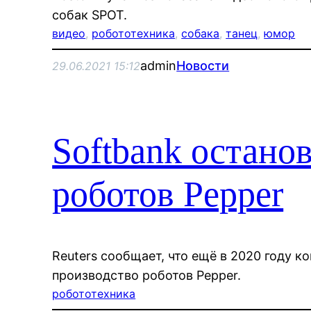
собак SPOT.
видео
, 
робототехника
, 
собака
, 
танец
, 
юмор
admin
Новости
29.06.2021 15:12
Softbank остано
роботов Pepper
Reuters сообщает, что ещё в 2020 году к
производство роботов Pepper.
робототехника