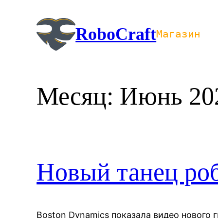
Перейти
к
RoboCraft
Магазин
содержимому
Месяц:
Июнь 20
Новый танец ро
Boston Dynamics показала видео нового 