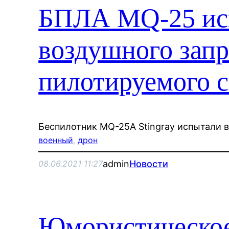
БПЛА MQ-25 исп
воздушного зап
пилотируемого 
Беспилотник MQ-25A Stingray испытали 
военный
, 
дрон
admin
Новости
08.06.2021 11:27
Юмористическое