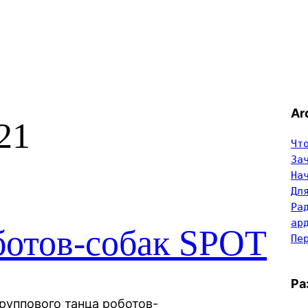
Ar
21
Чт
За
На
Дл
Ра
ар
ботов-собак SPOT
Пе
Ра
группового танца роботов-