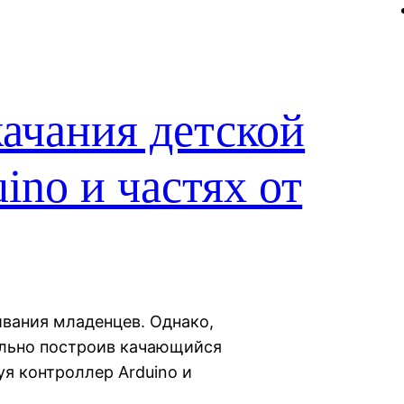
ачания детской
ino и частях от
вания младенцев. Однако,
ельно построив качающийся
уя контроллер Arduino и