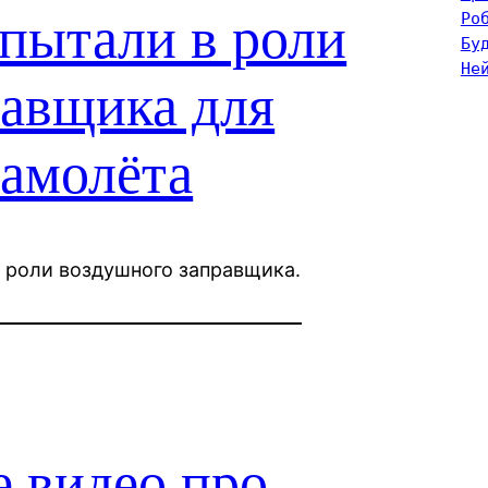
ытали в роли
Ро
Бу
Не
равщика для
самолёта
в роли воздушного заправщика.
 видео про