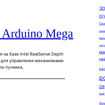
3D
DI
Ope
 Arduino Mega
swa
бала
дат
ма
на базе Intel RealSense Depth
не
a для управления механизмами
а-лучника.
ра
т
р
се
шаг
Op