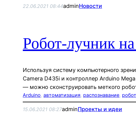
admin
Новости
22.06.2021 08:44
Робот-лучник на
Используя систему компьютерного зрения 
Camera D435i и контроллер Arduino Meg
— можно сконструировать меткого робот
Arduino
, 
автоматизация
, 
распознавание
, 
робо
admin
Проекты и идеи
15.06.2021 08:27