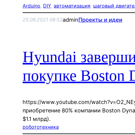
Arduino
, 
DIY
, 
автоматизация
, 
шаговый двигате
admin
Проекты и идеи
25.06.2021 08:52
Hyundai заверши
покупке Boston 
https://www.youtube.com/watch?v=O2_NE
приобретение 80% компании Boston Dyna
$1.1 млрд).
робототехника