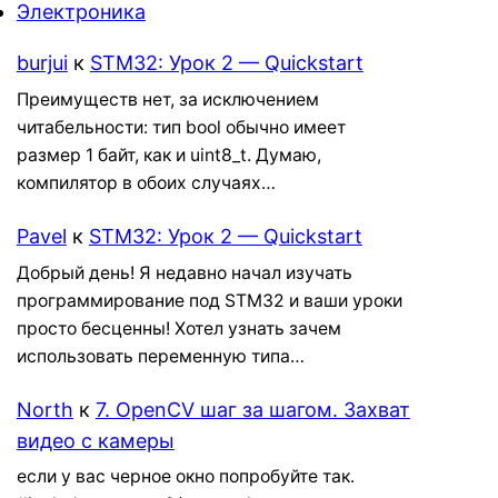
Электроника
burjui
к
STM32: Урок 2 — Quickstart
Преимуществ нет, за исключением
читабельности: тип bool обычно имеет
размер 1 байт, как и uint8_t. Думаю,
компилятор в обоих случаях…
Pavel
к
STM32: Урок 2 — Quickstart
Добрый день! Я недавно начал изучать
программирование под STM32 и ваши уроки
просто бесценны! Хотел узнать зачем
использовать переменную типа…
North
к
7. OpenCV шаг за шагом. Захват
видео с камеры
если у вас черное окно попробуйте так.