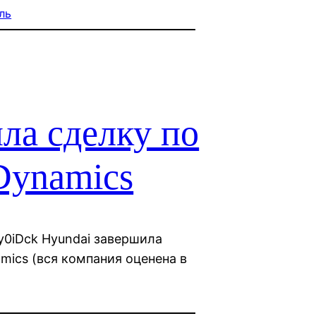
ль
ла сделку по
Dynamics
y0iDck Hyundai завершила
mics (вся компания оценена в