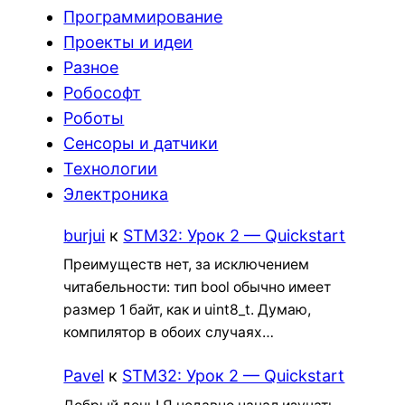
Программирование
Проекты и идеи
Разное
Робософт
Роботы
Сенсоры и датчики
Технологии
Электроника
burjui
к
STM32: Урок 2 — Quickstart
Преимуществ нет, за исключением
читабельности: тип bool обычно имеет
размер 1 байт, как и uint8_t. Думаю,
компилятор в обоих случаях…
Pavel
к
STM32: Урок 2 — Quickstart