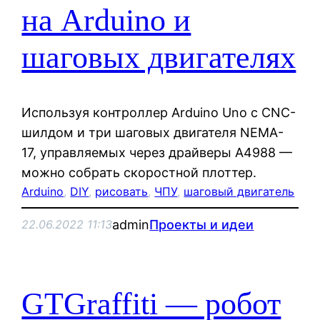
на Arduino и
шаговых двигателях
Используя контроллер Arduino Uno с CNC-
шилдом и три шаговых двигателя NEMA-
17, управляемых через драйверы A4988 —
можно собрать скоростной плоттер.
Arduino
, 
DIY
, 
рисовать
, 
ЧПУ
, 
шаговый двигатель
admin
Проекты и идеи
22.06.2022 11:13
GTGraffiti — робот