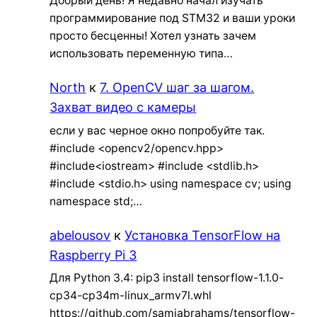
Добрый день! Я недавно начал изучать
программирование под STM32 и ваши уроки
просто бесценны! Хотел узнать зачем
использовать переменную типа…
North
к
7. OpenCV шаг за шагом.
Захват видео с камеры
если у вас черное окно попробуйте так.
#include <opencv2/opencv.hpp>
#include<iostream> #include <stdlib.h>
#include <stdio.h> using namespace cv; using
namespace std;…
abelousov
к
Установка TensorFlow на
Raspberry Pi 3
Для Python 3.4: pip3 install tensorflow-1.1.0-
cp34-cp34m-linux_armv7l.whl
https://github.com/samjabrahams/tensorflow-