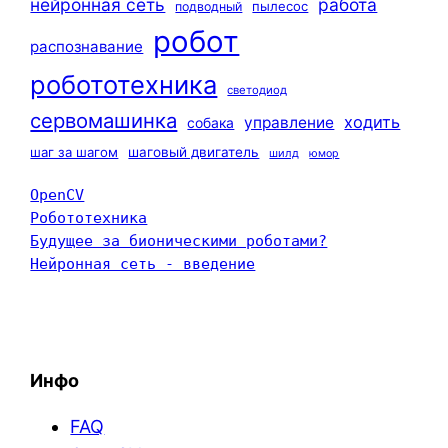
нейронная сеть
работа
пылесос
подводный
робот
распознавание
робототехника
светодиод
сервомашинка
ходить
управление
собака
шаг за шагом
шаговый двигатель
шилд
юмор
OpenCV
Робототехника
Будущее за бионическими роботами?
Нейронная сеть - введение
Инфо
FAQ