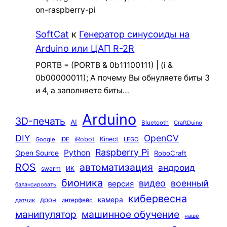
on-raspberry-pi
SoftCat
к
Генератор синусоиды на
Arduino или ЦАП R-2R
PORTB = (PORTB & 0b11100111) | (i &
0b00000011); А почему Вы обнуляете биты 3
и 4, а заполняете биты…
Arduino
3D-печать
AI
Bluetooth
CraftDuino
DIY
OpenCV
iRobot
Kinect
Google
IDE
LEGO
Raspberry Pi
Python
Open Source
RoboCraft
ROS
автоматизация
андроид
swarm
ИК
бионика
видео
военный
версия
балансировать
кибервесна
камера
дрон
интерфейс
датчик
машинное обучение
манипулятор
наше