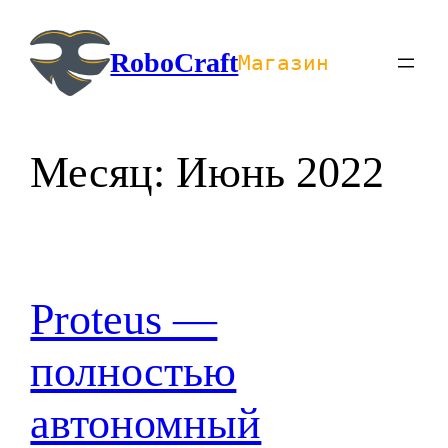
Перейти
к
RoboCraft
Магазин
содержимому
Месяц:
Июнь 2022
Proteus —
полностью
автономный