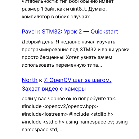
читабельности: тип bool обычно имеет
размер 1 байт, как и uint8_t. Думаю,
компилятор в обоих случаях…
Pavel
к
STM32: Урок 2 — Quickstart
Добрый день! Я недавно начал изучать
программирование под STM32 и ваши уроки
просто бесценны! Хотел узнать зачем
использовать переменную типа…
North
к
7. OpenCV шаг за шагом.
Захват видео с камеры
если у вас черное окно попробуйте так.
#include <opencv2/opencv.hpp>
#include<iostream> #include <stdlib.h>
#include <stdio.h> using namespace cv; using
namespace std;…