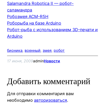
Salamandra Robotica II — робот-
саламандра
Робозмея ACM-R5H
Роборыба на базе Arduino
Робот-рыба с использованием 3D-печати и
Arduino
бионика
, 
военный
, 
змея
, 
робот
17 июня, 2009
admin
Новости
Добавить комментарий
Для отправки комментария вам
необходимо
авторизоваться
.