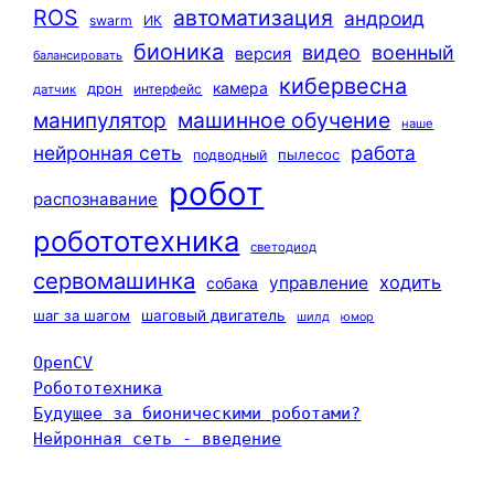
ROS
автоматизация
андроид
swarm
ИК
бионика
видео
военный
версия
балансировать
кибервесна
камера
дрон
интерфейс
датчик
машинное обучение
манипулятор
наше
нейронная сеть
работа
пылесос
подводный
робот
распознавание
робототехника
светодиод
сервомашинка
ходить
управление
собака
шаг за шагом
шаговый двигатель
шилд
юмор
OpenCV
Робототехника
Будущее за бионическими роботами?
Нейронная сеть - введение