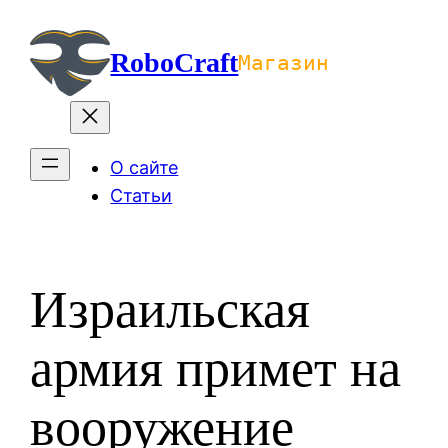
Перейти
к
RoboCraft
Магазин
содержимому
О сайте
Статьи
Израильская
армия примет на
вооружение