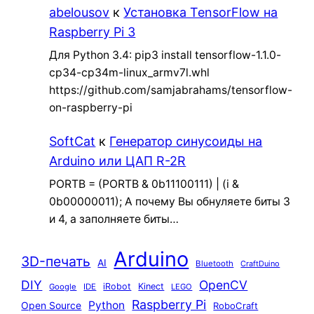
abelousov
к
Установка TensorFlow на
Raspberry Pi 3
Для Python 3.4: pip3 install tensorflow-1.1.0-
cp34-cp34m-linux_armv7l.whl
https://github.com/samjabrahams/tensorflow-
on-raspberry-pi
SoftCat
к
Генератор синусоиды на
Arduino или ЦАП R-2R
PORTB = (PORTB & 0b11100111) | (i &
0b00000011); А почему Вы обнуляете биты 3
и 4, а заполняете биты…
Arduino
3D-печать
AI
Bluetooth
CraftDuino
DIY
OpenCV
iRobot
Kinect
Google
IDE
LEGO
Raspberry Pi
Python
Open Source
RoboCraft