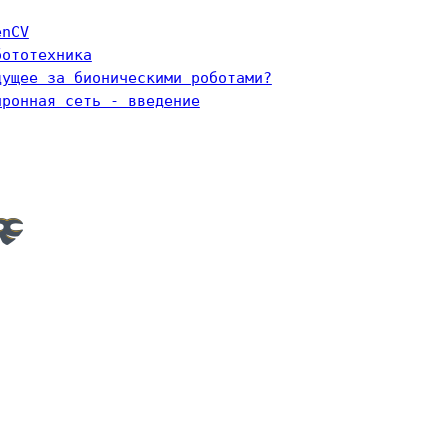
enCV
бототехника
дущее за бионическими роботами?
йронная сеть - введение