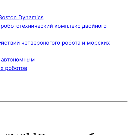
Boston Dynamics
 робототехнический комплекс двойного
йствий четвероногого робота и морских
л автономным
ых роботов