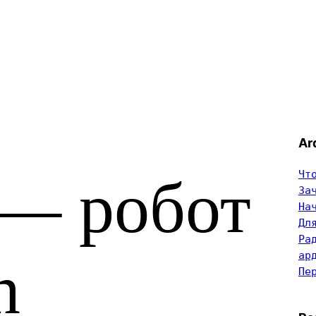
Ar
Чт
 — робот
За
На
Дл
Ра
ар
n
Пе