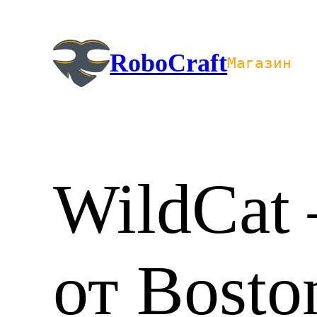
Перейти
к
содержимому
RoboCraft
Магазин
WildCat
от Bosto