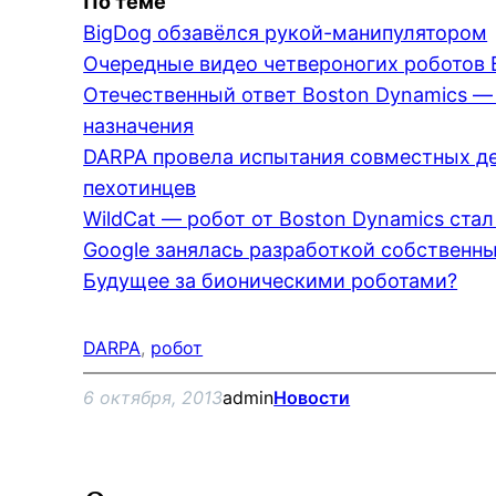
По теме
BigDog обзавёлся рукой-манипулятором
Очередные видео четвероногих роботов 
Отечественный ответ Boston Dynamics —
назначения
DARPA провела испытания совместных де
пехотинцев
WildCat — робот от Boston Dynamics ста
Google занялась разработкой собственн
Будущее за бионическими роботами?
DARPA
, 
робот
6 октября, 2013
admin
Новости