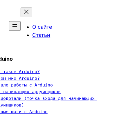
О сайте
Статьи
duino
о такое Arduino?
чем мне Arduino?
чало работы с Arduino
я начинающих ардуинщиков
диодетали (точка входа для начинающих 
дуинщиков)
рвые шаги с Arduino