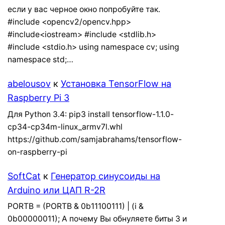
если у вас черное окно попробуйте так.
#include <opencv2/opencv.hpp>
#include<iostream> #include <stdlib.h>
#include <stdio.h> using namespace cv; using
namespace std;…
abelousov
к
Установка TensorFlow на
Raspberry Pi 3
Для Python 3.4: pip3 install tensorflow-1.1.0-
cp34-cp34m-linux_armv7l.whl
https://github.com/samjabrahams/tensorflow-
on-raspberry-pi
SoftCat
к
Генератор синусоиды на
Arduino или ЦАП R-2R
PORTB = (PORTB & 0b11100111) | (i &
0b00000011); А почему Вы обнуляете биты 3 и