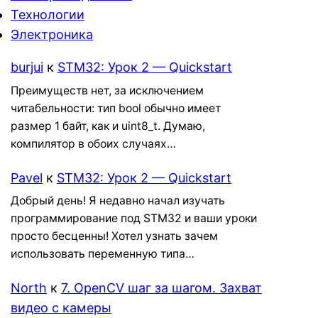
Технологии
Электроника
burjui
к
STM32: Урок 2 — Quickstart
Преимуществ нет, за исключением
читабельности: тип bool обычно имеет
размер 1 байт, как и uint8_t. Думаю,
компилятор в обоих случаях…
Pavel
к
STM32: Урок 2 — Quickstart
Добрый день! Я недавно начал изучать
программирование под STM32 и ваши уроки
просто бесценны! Хотел узнать зачем
использовать переменную типа…
North
к
7. OpenCV шаг за шагом. Захват
видео с камеры