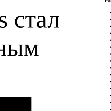
Ра
s стал
ным