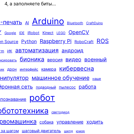
4, а заполняете биты…
Arduino
-печать
AI
Bluetooth
CraftDuino
Y
OpenCV
iRobot
Kinect
Google
IDE
LEGO
ROS
Raspberry Pi
Python
n Source
RoboCraft
автоматизация
андроид
rm
ИК
бионика
видео
военный
версия
нсировать
кибервесна
камера
дрон
интерфейс
чик
машинное обучение
нипулятор
наше
йронная сеть
работа
пылесос
подводный
робот
спознавание
обототехника
светодиод
рвомашинка
ходить
управление
собака
 за шагом
шаговый двигатель
шилд
юмор