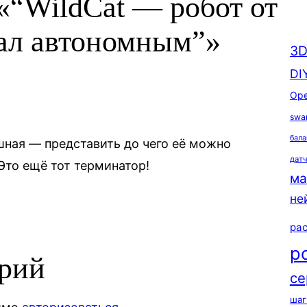
«“WildCat — робот от
тал автономным”»
3D
DI
Ope
swa
бала
шная — представить до чего её можно
дат
 Это ещё тот терминатор!
ма
не
ра
р
арий
се
шаг