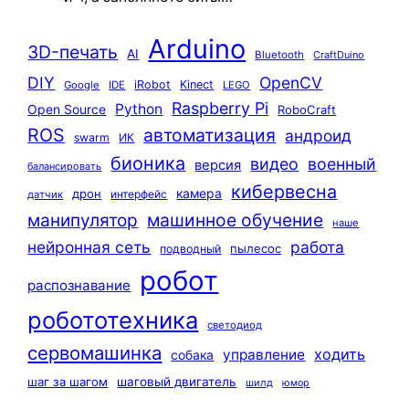
Arduino
3D-печать
AI
Bluetooth
CraftDuino
DIY
OpenCV
iRobot
Kinect
Google
IDE
LEGO
Raspberry Pi
Python
Open Source
RoboCraft
ROS
автоматизация
андроид
swarm
ИК
бионика
видео
военный
версия
балансировать
кибервесна
камера
дрон
интерфейс
датчик
машинное обучение
манипулятор
наше
нейронная сеть
работа
пылесос
подводный
робот
распознавание
робототехника
светодиод
сервомашинка
ходить
управление
собака
шаг за шагом
шаговый двигатель
шилд
юмор