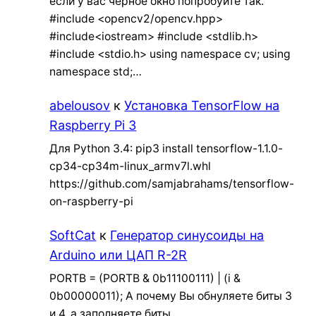
если у вас черное окно попробуйте так.
#include <opencv2/opencv.hpp>
#include<iostream> #include <stdlib.h>
#include <stdio.h> using namespace cv; using
namespace std;…
abelousov
к
Установка TensorFlow на
Raspberry Pi 3
Для Python 3.4: pip3 install tensorflow-1.1.0-
cp34-cp34m-linux_armv7l.whl
https://github.com/samjabrahams/tensorflow-
on-raspberry-pi
SoftCat
к
Генератор синусоиды на
Arduino или ЦАП R-2R
PORTB = (PORTB & 0b11100111) | (i &
0b00000011); А почему Вы обнуляете биты 3
и 4, а заполняете биты…