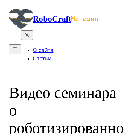
Перейти
к
RoboCraft
Магазин
содержимому
О сайте
Статьи
Видео семинара
о
роботизированно