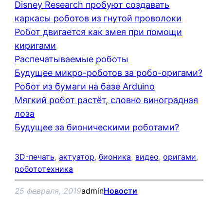
Disney Research пробуют создавать
каркасы роботов из гнутой проволоки
Робот двигается как змея при помощи
киригами
Распечатываемые роботы
Будущее микро-роботов за робо-оригами?
Робот из бумаги на базе Arduino
Мягкий робот растёт, словно виноградная
лоза
Будущее за бионическими роботами?
3D-печать
, 
актуатор
, 
бионика
, 
видео
, 
оригами
, 
робототехника
25 февраля, 2019
admin
Новости