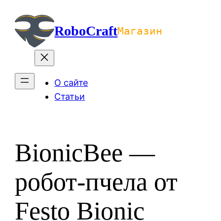
Перейти
к
RoboCraft
Магазин
содержимому
О сайте
Статьи
BionicBee —
робот-пчела от
Festo Bionic