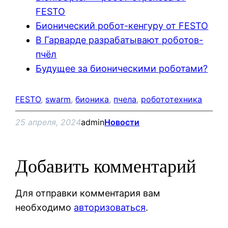
FESTO
Бионический робот-кенгуру от FESTO
В Гарварде разрабатывают роботов-
пчёл
Будущее за бионическими роботами?
FESTO
, 
swarm
, 
бионика
, 
пчела
, 
робототехника
25 апреля, 2024
admin
Новости
Добавить комментарий
Для отправки комментария вам
необходимо
авторизоваться
.