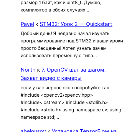
размер 1 байт, как и uint8_t. Думаю,
компилятор в обоих случаях…
Pavel
к
STM32: Урок 2 — Quickstart
Добрый день! Я недавно начал изучать
программирование под STM32 и ваши уроки
просто бесценны! Хотел узнать зачем
использовать переменную типа…
North
к
7. OpenCV шаг за шагом.
Захват видео с камеры
если у вас черное окно попробуйте так.
#include <opencv2/opencv.hpp>
#include<iostream> #include <stdlib.h>
#include <stdio.h> using namespace cv; using
namespace std;…
abelousov
к
Установка TensorFlow на