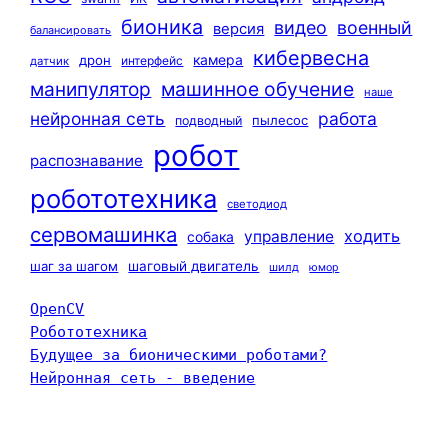
бионика
видео
военный
версия
балансировать
кибервесна
камера
дрон
интерфейс
датчик
машинное обучение
манипулятор
наше
нейронная сеть
работа
пылесос
подводный
робот
распознавание
робототехника
светодиод
сервомашинка
ходить
управление
собака
шаг за шагом
шаговый двигатель
шилд
юмор
OpenCV
Робототехника
Будущее за бионическими роботами?
Нейронная сеть - введение