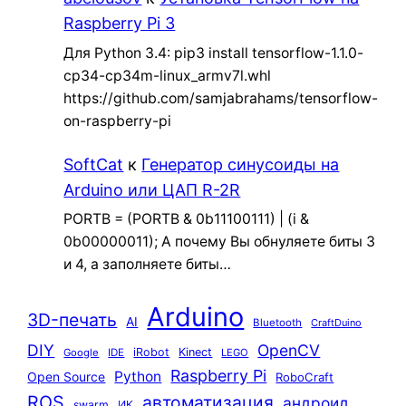
Raspberry Pi 3
Для Python 3.4: pip3 install tensorflow-1.1.0-
cp34-cp34m-linux_armv7l.whl
https://github.com/samjabrahams/tensorflow-
on-raspberry-pi
SoftCat
к
Генератор синусоиды на
Arduino или ЦАП R-2R
PORTB = (PORTB & 0b11100111) | (i &
0b00000011); А почему Вы обнуляете биты 3
и 4, а заполняете биты…
Arduino
3D-печать
AI
Bluetooth
CraftDuino
DIY
OpenCV
iRobot
Kinect
Google
IDE
LEGO
Raspberry Pi
Python
Open Source
RoboCraft
ROS
автоматизация
андроид
swarm
ИК