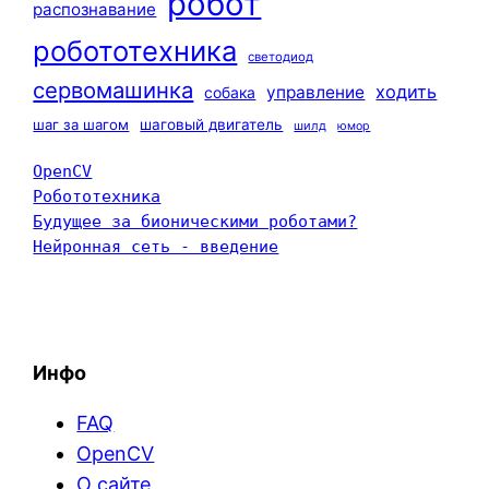
робот
распознавание
робототехника
светодиод
сервомашинка
ходить
управление
собака
шаг за шагом
шаговый двигатель
шилд
юмор
OpenCV
Робототехника
Будущее за бионическими роботами?
Нейронная сеть - введение
Инфо
FAQ
OpenCV
О сайте