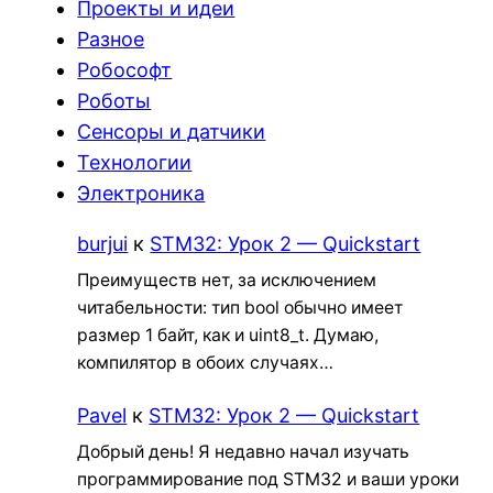
Проекты и идеи
Разное
Робософт
Роботы
Сенсоры и датчики
Технологии
Электроника
burjui
к
STM32: Урок 2 — Quickstart
Преимуществ нет, за исключением
читабельности: тип bool обычно имеет
размер 1 байт, как и uint8_t. Думаю,
компилятор в обоих случаях…
Pavel
к
STM32: Урок 2 — Quickstart
Добрый день! Я недавно начал изучать
программирование под STM32 и ваши уроки