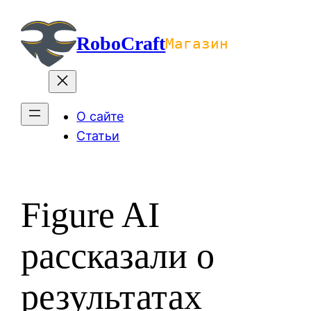
Перейти
к
RoboCraft
Магазин
содержимому
О сайте
Статьи
Figure AI
рассказали о
результатах