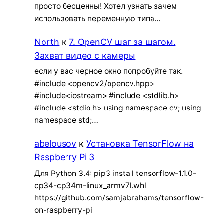
просто бесценны! Хотел узнать зачем
использовать переменную типа…
North
к
7. OpenCV шаг за шагом.
Захват видео с камеры
если у вас черное окно попробуйте так.
#include <opencv2/opencv.hpp>
#include<iostream> #include <stdlib.h>
#include <stdio.h> using namespace cv; using
namespace std;…
abelousov
к
Установка TensorFlow на
Raspberry Pi 3
Для Python 3.4: pip3 install tensorflow-1.1.0-
cp34-cp34m-linux_armv7l.whl
https://github.com/samjabrahams/tensorflow-
on-raspberry-pi