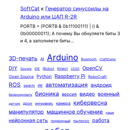
SoftCat
к
Генератор синусоиды на
Arduino или ЦАП R-2R
PORTB = (PORTB & 0b11100111) | (i &
0b00000011); А почему Вы обнуляете биты 3
и 4, а заполняете биты…
Arduino
3D-печать
AI
Bluetooth
CraftDuino
DIY
OpenCV
iRobot
Kinect
Google
IDE
LEGO
Raspberry Pi
Python
Open Source
RoboCraft
ROS
автоматизация
андроид
swarm
ИК
бионика
видео
военный
версия
балансировать
кибервесна
камера
дрон
интерфейс
датчик
машинное обучение
манипулятор
наше
нейронная сеть
работа
пылесос
подводный