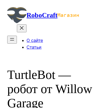
Перейти
к
RoboCraft
Магазин
содержимому
О сайте
Статьи
TurtleBot —
робот от Willow
Garage