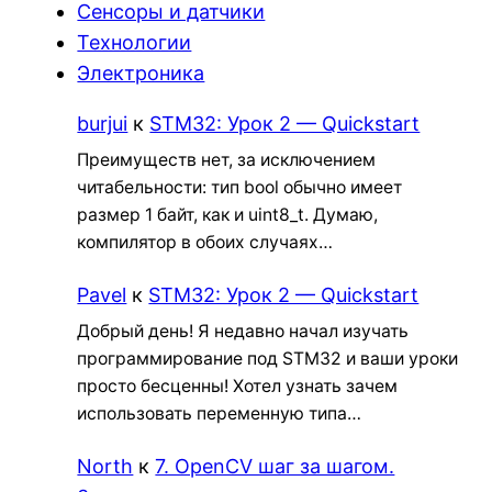
Сенсоры и датчики
Технологии
Электроника
burjui
к
STM32: Урок 2 — Quickstart
Преимуществ нет, за исключением
читабельности: тип bool обычно имеет
размер 1 байт, как и uint8_t. Думаю,
компилятор в обоих случаях…
Pavel
к
STM32: Урок 2 — Quickstart
Добрый день! Я недавно начал изучать
программирование под STM32 и ваши уроки
просто бесценны! Хотел узнать зачем
использовать переменную типа…
North
к
7. OpenCV шаг за шагом.