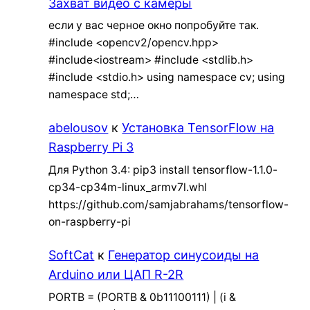
Захват видео с камеры
если у вас черное окно попробуйте так.
#include <opencv2/opencv.hpp>
#include<iostream> #include <stdlib.h>
#include <stdio.h> using namespace cv; using
namespace std;…
abelousov
к
Установка TensorFlow на
Raspberry Pi 3
Для Python 3.4: pip3 install tensorflow-1.1.0-
cp34-cp34m-linux_armv7l.whl
https://github.com/samjabrahams/tensorflow-
on-raspberry-pi
SoftCat
к
Генератор синусоиды на
Arduino или ЦАП R-2R
PORTB = (PORTB & 0b11100111) | (i &