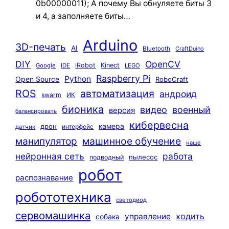
0b00000011); А почему Вы обнуляете биты 3
и 4, а заполняете биты…
Arduino
3D-печать
AI
Bluetooth
CraftDuino
DIY
OpenCV
iRobot
Kinect
Google
IDE
LEGO
Raspberry Pi
Python
Open Source
RoboCraft
ROS
автоматизация
андроид
swarm
ИК
бионика
видео
военный
версия
балансировать
кибервесна
камера
дрон
интерфейс
датчик
машинное обучение
манипулятор
наше
нейронная сеть
работа
пылесос
подводный
робот
распознавание
робототехника
светодиод
сервомашинка
ходить
управление
собака