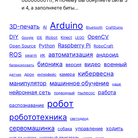
0b00000011); А почему Вы обнуляете биты 3
и 4, а заполняете биты…
Arduino
3D-печать
AI
Bluetooth
CraftDuino
DIY
OpenCV
iRobot
Kinect
Google
IDE
LEGO
Raspberry Pi
Python
Open Source
RoboCraft
ROS
автоматизация
андроид
swarm
ИК
бионика
видео
военный
версия
балансировать
кибервесна
камера
дрон
интерфейс
датчик
машинное обучение
манипулятор
наше
нейронная сеть
работа
пылесос
подводный
робот
распознавание
робототехника
светодиод
сервомашинка
ходить
управление
собака
шаг за шагом
шаговый двигатель
шилд