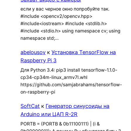
если у вас черное окно попробуйте так.
#include <opencv2/opencv.hpp>
#include<iostream> #include <stdlib.h>
#include <stdio.h> using namespace cv; using
namespace std;…
abelousov
к
Установка TensorFlow на
Raspberry Pi 3
Для Python 3.4: pip3 install tensorflow-1.1.0-
cp34-cp34m-linux_armv7l.whl
https://github.com/samjabrahams/tensorflow-
on-raspberry-pi
SoftCat
к
Генератор синусоиды на
Arduino или ЦАП R-2R
PORTB = (PORTB & 0b11100111) | (i &