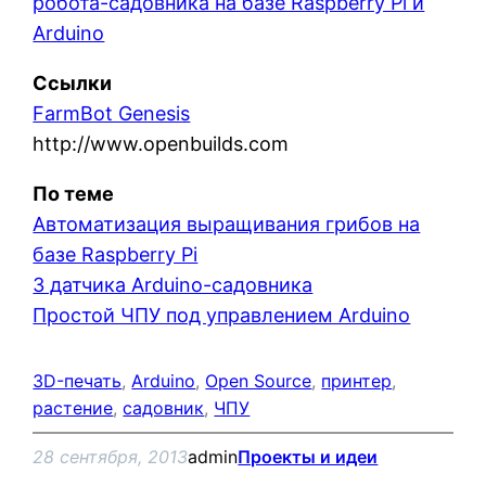
робота-садовника на базе Raspberry Pi и
Arduino
Ссылки
FarmBot Genesis
http://www.openbuilds.com
По теме
Автоматизация выращивания грибов на
базе Raspberry Pi
3 датчика Arduino-садовника
Простой ЧПУ под управлением Arduino
3D-печать
, 
Arduino
, 
Open Source
, 
принтер
, 
растение
, 
садовник
, 
ЧПУ
28 сентября, 2013
admin
Проекты и идеи