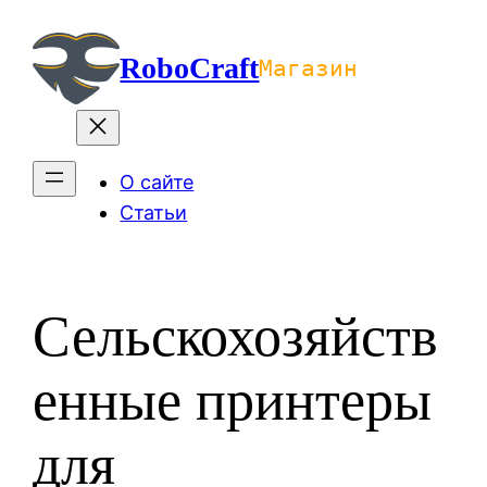
Перейти
к
RoboCraft
Магазин
содержимому
О сайте
Статьи
Сельскохозяйств
енные принтеры
для