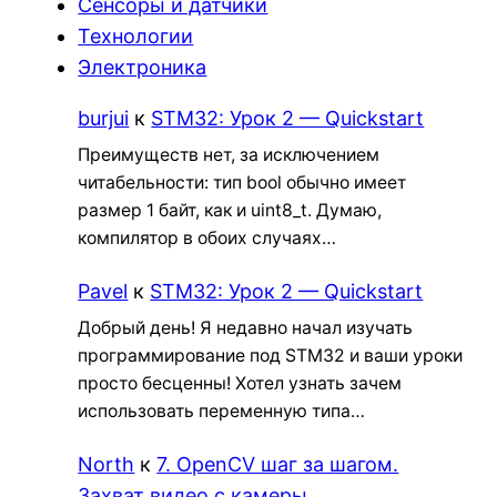
Сенсоры и датчики
Технологии
Электроника
burjui
к
STM32: Урок 2 — Quickstart
Преимуществ нет, за исключением
читабельности: тип bool обычно имеет
размер 1 байт, как и uint8_t. Думаю,
компилятор в обоих случаях…
Pavel
к
STM32: Урок 2 — Quickstart
Добрый день! Я недавно начал изучать
программирование под STM32 и ваши уроки
просто бесценны! Хотел узнать зачем
использовать переменную типа…
North
к
7. OpenCV шаг за шагом.
Захват видео с камеры