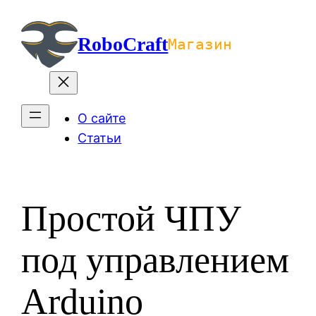
Перейти
к
RoboCraft
Магазин
содержимому
О сайте
Статьи
Простой ЧПУ
под управлением
Arduino