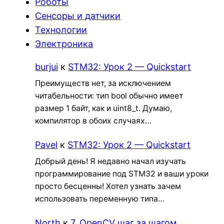
Роботы
Сенсоры и датчики
Технологии
Электроника
burjui
к
STM32: Урок 2 — Quickstart
Преимуществ нет, за исключением
читабельности: тип bool обычно имеет
размер 1 байт, как и uint8_t. Думаю,
компилятор в обоих случаях…
Pavel
к
STM32: Урок 2 — Quickstart
Добрый день! Я недавно начал изучать
программирование под STM32 и ваши уроки
просто бесценны! Хотел узнать зачем
использовать переменную типа…
North
к
7. OpenCV шаг за шагом.