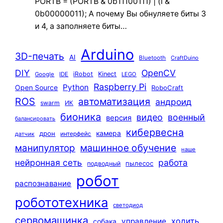
PORTB = (PORTB & 0b11100111) | (i &
0b00000011); А почему Вы обнуляете биты 3
и 4, а заполняете биты…
Arduino
3D-печать
AI
Bluetooth
CraftDuino
DIY
OpenCV
iRobot
Kinect
Google
IDE
LEGO
Raspberry Pi
Python
Open Source
RoboCraft
ROS
автоматизация
андроид
swarm
ИК
бионика
видео
военный
версия
балансировать
кибервесна
камера
дрон
интерфейс
датчик
машинное обучение
манипулятор
наше
нейронная сеть
работа
пылесос
подводный
робот
распознавание
робототехника
светодиод
сервомашинка
ходить
управление
собака