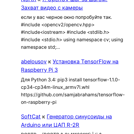
Захват видео с камеры
если у вас черное окно попробуйте так.
#include <opencv2/opencv.hpp>
#include<iostream> #include <stdlib.h>
#include <stdio.h> using namespace cv; using
namespace std;…
abelousov
к
Установка TensorFlow на
Raspberry Pi 3
Для Python 3.4: pip3 install tensorflow-1.1.0-
cp34-cp34m-linux_armv7l.whl
https://github.com/samjabrahams/tensorflow-
on-raspberry-pi
SoftCat
к
Генератор синусоиды на
Arduino или ЦАП R-2R