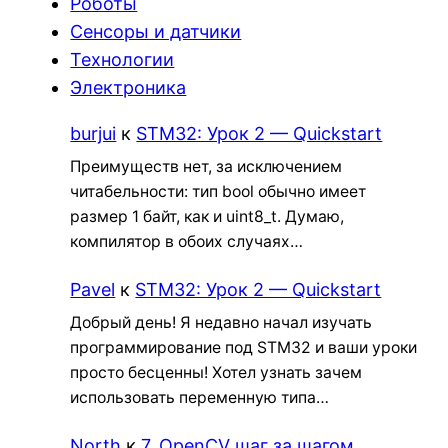
Роботы
Сенсоры и датчики
Технологии
Электроника
burjui
к
STM32: Урок 2 — Quickstart
Преимуществ нет, за исключением
читабельности: тип bool обычно имеет
размер 1 байт, как и uint8_t. Думаю,
компилятор в обоих случаях…
Pavel
к
STM32: Урок 2 — Quickstart
Добрый день! Я недавно начал изучать
программирование под STM32 и ваши уроки
просто бесценны! Хотел узнать зачем
использовать переменную типа…
North
к
7. OpenCV шаг за шагом.