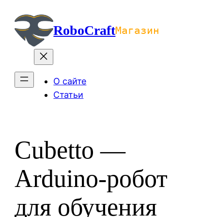
Перейти
к
RoboCraft
Магазин
содержимому
О сайте
Статьи
Cubetto —
Arduino-робот
для обучения