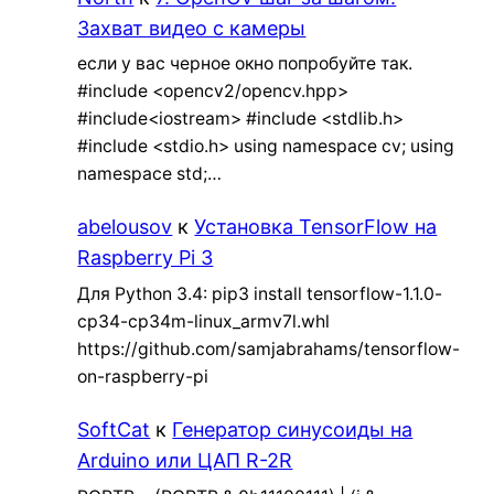
Захват видео с камеры
если у вас черное окно попробуйте так.
#include <opencv2/opencv.hpp>
#include<iostream> #include <stdlib.h>
#include <stdio.h> using namespace cv; using
namespace std;…
abelousov
к
Установка TensorFlow на
Raspberry Pi 3
Для Python 3.4: pip3 install tensorflow-1.1.0-
cp34-cp34m-linux_armv7l.whl
https://github.com/samjabrahams/tensorflow-
on-raspberry-pi
SoftCat
к
Генератор синусоиды на
Arduino или ЦАП R-2R