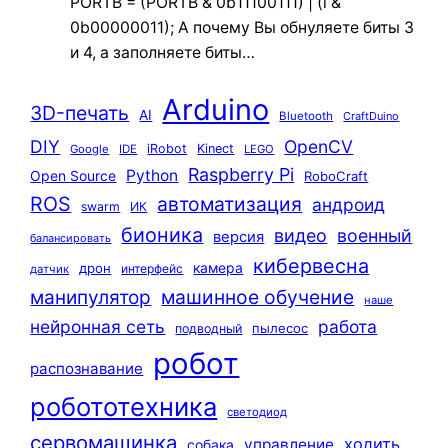
PORTB = (PORTB & 0b11100111) | (i &
0b00000011); А почему Вы обнуляете биты 3
и 4, а заполняете биты…
Arduino
3D-печать
AI
Bluetooth
CraftDuino
DIY
OpenCV
iRobot
Kinect
Google
IDE
LEGO
Raspberry Pi
Python
Open Source
RoboCraft
ROS
автоматизация
андроид
swarm
ИК
бионика
видео
военный
версия
балансировать
кибервесна
камера
дрон
интерфейс
датчик
машинное обучение
манипулятор
наше
нейронная сеть
работа
пылесос
подводный
робот
распознавание
робототехника
светодиод
сервомашинка
ходить
управление
собака