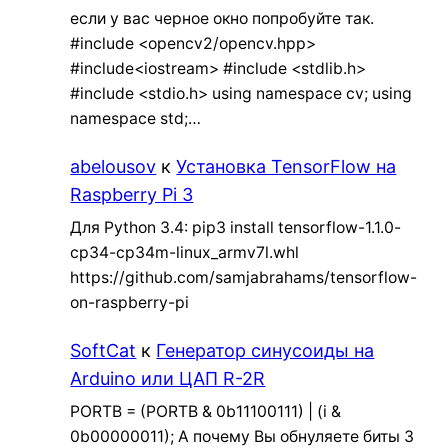
если у вас черное окно попробуйте так.
#include <opencv2/opencv.hpp>
#include<iostream> #include <stdlib.h>
#include <stdio.h> using namespace cv; using
namespace std;…
abelousov
к
Установка TensorFlow на
Raspberry Pi 3
Для Python 3.4: pip3 install tensorflow-1.1.0-
cp34-cp34m-linux_armv7l.whl
https://github.com/samjabrahams/tensorflow-
on-raspberry-pi
SoftCat
к
Генератор синусоиды на
Arduino или ЦАП R-2R
PORTB = (PORTB & 0b11100111) | (i &
0b00000011); А почему Вы обнуляете биты 3