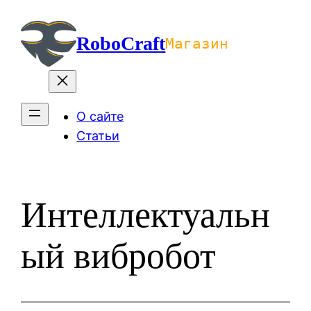
Перейти
к
RoboCraft
Магазин
содержимому
О сайте
Статьи
Интеллектуальн
ый вибробот