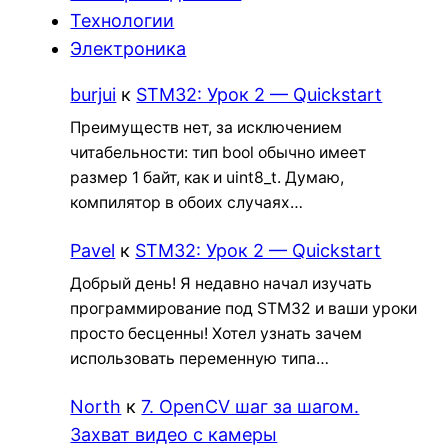
Технологии
Электроника
burjui
к
STM32: Урок 2 — Quickstart
Преимуществ нет, за исключением
читабельности: тип bool обычно имеет
размер 1 байт, как и uint8_t. Думаю,
компилятор в обоих случаях…
Pavel
к
STM32: Урок 2 — Quickstart
Добрый день! Я недавно начал изучать
программирование под STM32 и ваши уроки
просто бесценны! Хотел узнать зачем
использовать переменную типа…
North
к
7. OpenCV шаг за шагом.
Захват видео с камеры