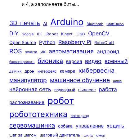
и 4, а заполняете биты…
Arduino
3D-печать
AI
Bluetooth
CraftDuino
DIY
OpenCV
iRobot
Kinect
Google
IDE
LEGO
Raspberry Pi
Python
Open Source
RoboCraft
ROS
автоматизация
андроид
swarm
ИК
бионика
видео
военный
версия
балансировать
кибервесна
камера
дрон
интерфейс
датчик
машинное обучение
манипулятор
наше
нейронная сеть
работа
пылесос
подводный
робот
распознавание
робототехника
светодиод
сервомашинка
ходить
управление
собака
шаг за шагом
шаговый двигатель
шилд
юмор