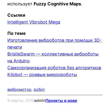
использует
Fuzzy Cognitive Maps
.
Ссылки
Intelligent Vibrobot Mega
По теме
Изготовление виброботов при помощи 3D-
печати
BristleSwarm — коллективные виброботы
на Arduino
Cамоорганизация роботов без алгоритмов
Kilobot — роевые микророботы
вибромотор
, 
робот
9 марта, 2016
admin
Проекты и идеи