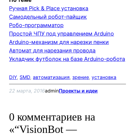
Ручная Pick & Place установка
Самодельный робот-пайщик
Робо-программатор
Простой ЧПУ под управлением Arduino
Arduino-механизм для нарезки пенки
Автомат для нарезания провода
Укладчик футболок на базе Arduino-робота
DIY
, 
SMD
, 
автоматизация
, 
зрение
, 
установка
22 марта, 2016
admin
Проекты и идеи
0 комментариев на
«“VisionBot —