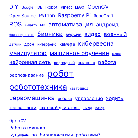
DIY
OpenCV
iRobot
Kinect
Google
IDE
LEGO
Raspberry Pi
Python
Open Source
RoboCraft
ROS
автоматизация
андроид
swarm
ИК
бионика
видео
военный
версия
балансировать
кибервесна
камера
дрон
интерфейс
датчик
машинное обучение
манипулятор
наше
нейронная сеть
работа
пылесос
подводный
робот
распознавание
робототехника
светодиод
сервомашинка
ходить
управление
собака
шаг за шагом
шаговый двигатель
шилд
юмор
OpenCV
Робототехника
Будущее за бионическими роботами?