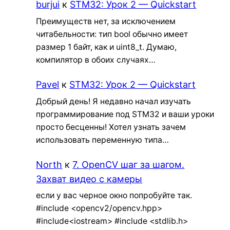
burjui
к
STM32: Урок 2 — Quickstart
Преимуществ нет, за исключением
читабельности: тип bool обычно имеет
размер 1 байт, как и uint8_t. Думаю,
компилятор в обоих случаях…
Pavel
к
STM32: Урок 2 — Quickstart
Добрый день! Я недавно начал изучать
программирование под STM32 и ваши уроки
просто бесценны! Хотел узнать зачем
использовать переменную типа…
North
к
7. OpenCV шаг за шагом.
Захват видео с камеры
если у вас черное окно попробуйте так.
#include <opencv2/opencv.hpp>
#include<iostream> #include <stdlib.h>