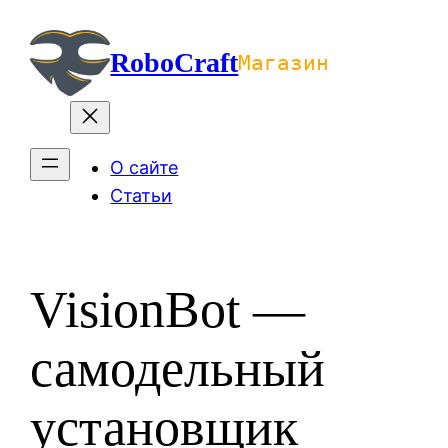
Перейти
к
RoboCraft
Магазин
содержимому
О сайте
Статьи
VisionBot —
самодельный
установщик