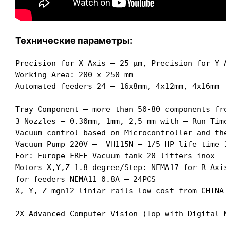
Технические параметры:
Precision for X Axis – 25 µm, Precision for Y A
Working Area: 200 x 250 mm

Automated feeders 24 – 16x8mm, 4x12mm, 4x16mm

Tray Component – more than 50-80 components fro
3 Nozzles – 0.30mm, 1mm, 2,5 mm with – Run Time
Vacuum control based on Microcontroller and th
Vacuum Pump 220V –  VH115N – 1/5 HP life time 1
For: Europe FREE Vacuum tank 20 litters inox – 
Motors X,Y,Z 1.8 degree/Step: NEMA17 for R Axis
for feeders NEMA11 0.8A – 24PCS

X, Y, Z mgn12 liniar rails low-cost from CHINA

2X Advanced Computer Vision (Top with Digital 