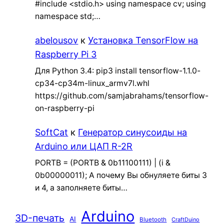
#include <stdio.h> using namespace cv; using
namespace std;…
abelousov
к
Установка TensorFlow на
Raspberry Pi 3
Для Python 3.4: pip3 install tensorflow-1.1.0-
cp34-cp34m-linux_armv7l.whl
https://github.com/samjabrahams/tensorflow-
on-raspberry-pi
SoftCat
к
Генератор синусоиды на
Arduino или ЦАП R-2R
PORTB = (PORTB & 0b11100111) | (i &
0b00000011); А почему Вы обнуляете биты 3
и 4, а заполняете биты…
Arduino
3D-печать
AI
Bluetooth
CraftDuino