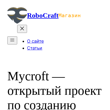
Перейти
к
RoboCraft
Магазин
содержимому
О сайте
Статьи
Mycroft —
открытый проект
по созданию