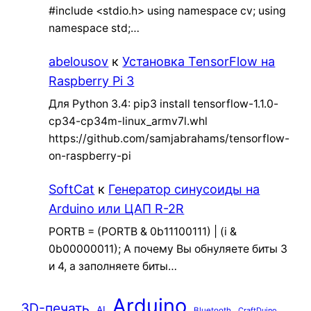
#include <stdio.h> using namespace cv; using
namespace std;…
abelousov
к
Установка TensorFlow на
Raspberry Pi 3
Для Python 3.4: pip3 install tensorflow-1.1.0-
cp34-cp34m-linux_armv7l.whl
https://github.com/samjabrahams/tensorflow-
on-raspberry-pi
SoftCat
к
Генератор синусоиды на
Arduino или ЦАП R-2R
PORTB = (PORTB & 0b11100111) | (i &
0b00000011); А почему Вы обнуляете биты 3
и 4, а заполняете биты…
Arduino
3D-печать
AI
Bluetooth
CraftDuino