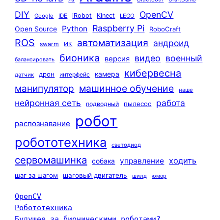
DIY
OpenCV
iRobot
Kinect
Google
IDE
LEGO
Raspberry Pi
Python
Open Source
RoboCraft
ROS
автоматизация
андроид
swarm
ИК
бионика
видео
военный
версия
балансировать
кибервесна
камера
дрон
интерфейс
датчик
машинное обучение
манипулятор
наше
нейронная сеть
работа
пылесос
подводный
робот
распознавание
робототехника
светодиод
сервомашинка
ходить
управление
собака
шаг за шагом
шаговый двигатель
шилд
юмор
OpenCV
Робототехника
Будущее за бионическими роботами?