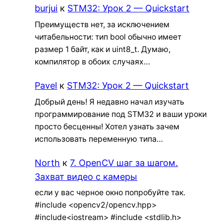
burjui
к
STM32: Урок 2 — Quickstart
Преимуществ нет, за исключением
читабельности: тип bool обычно имеет
размер 1 байт, как и uint8_t. Думаю,
компилятор в обоих случаях…
Pavel
к
STM32: Урок 2 — Quickstart
Добрый день! Я недавно начал изучать
программирование под STM32 и ваши уроки
просто бесценны! Хотел узнать зачем
использовать переменную типа…
North
к
7. OpenCV шаг за шагом.
Захват видео с камеры
если у вас черное окно попробуйте так.
#include <opencv2/opencv.hpp>
#include<iostream> #include <stdlib.h>