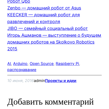
Робот Qbo
Zenbo — домашний робот от Asus
KEECKER — домашний робот для
развлечений и контроля
JIBO — семейный социальный робот
Игорь Ашманов — выступление о будущем
домашних роботов на Skolkovo Robotics
2015
AI
, 
Arduino
, 
Open Source
, 
Raspberry Pi
, 
распознавание
10 июня, 2016
admin
Проекты и идеи
Добавить комментарий