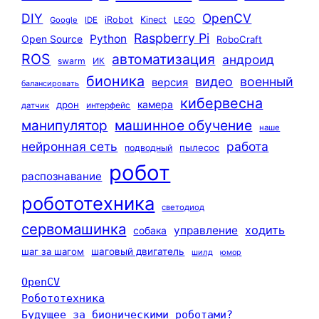
DIY
OpenCV
iRobot
Kinect
Google
IDE
LEGO
Raspberry Pi
Python
Open Source
RoboCraft
ROS
автоматизация
андроид
swarm
ИК
бионика
видео
военный
версия
балансировать
кибервесна
камера
дрон
интерфейс
датчик
машинное обучение
манипулятор
наше
нейронная сеть
работа
пылесос
подводный
робот
распознавание
робототехника
светодиод
сервомашинка
ходить
управление
собака
шаг за шагом
шаговый двигатель
шилд
юмор
OpenCV
Робототехника
Будущее за бионическими роботами?