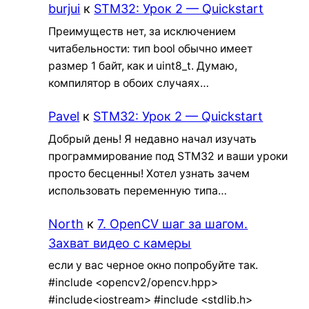
burjui
к
STM32: Урок 2 — Quickstart
Преимуществ нет, за исключением
читабельности: тип bool обычно имеет
размер 1 байт, как и uint8_t. Думаю,
компилятор в обоих случаях…
Pavel
к
STM32: Урок 2 — Quickstart
Добрый день! Я недавно начал изучать
программирование под STM32 и ваши уроки
просто бесценны! Хотел узнать зачем
использовать переменную типа…
North
к
7. OpenCV шаг за шагом.
Захват видео с камеры
если у вас черное окно попробуйте так.
#include <opencv2/opencv.hpp>
#include<iostream> #include <stdlib.h>