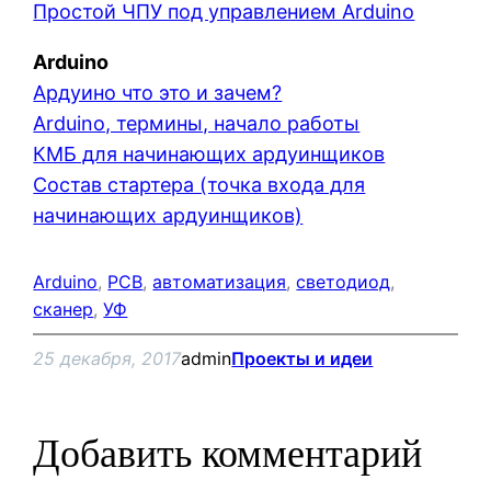
Простой ЧПУ под управлением Arduino
Arduino
Ардуино что это и зачем?
Arduino, термины, начало работы
КМБ для начинающих ардуинщиков
Состав стартера (точка входа для
начинающих ардуинщиков)
Arduino
, 
PCB
, 
автоматизация
, 
светодиод
, 
сканер
, 
УФ
25 декабря, 2017
admin
Проекты и идеи
Добавить комментарий