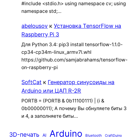
#include <stdio.h> using namespace cv; using
namespace std;…
abelousov
к
Установка TensorFlow на
Raspberry Pi 3
Для Python 3.4: pip3 install tensorflow-1.1.0-
cp34-cp34m-linux_armv7l.whl
https://github.com/samjabrahams/tensorflow-
on-raspberry-pi
SoftCat
к
Генератор синусоиды на
Arduino или ЦАП R-2R
PORTB = (PORTB & 0b11100111) | (i &
0b00000011); А почему Вы обнуляете биты 3
и 4, а заполняете биты…
Arduino
3D-печать
AI
Bluetooth
CraftDuino