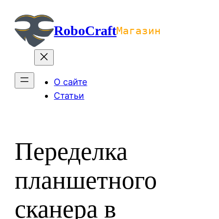
Перейти
к
RoboCraft
Магазин
содержимому
О сайте
Статьи
Переделка
планшетного
сканера в