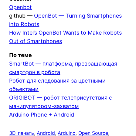
Openbot
github —
OpenBot — Turning Smartphones
into Robots
How Intel’s OpenBot Wants to Make Robots
Out of Smartphones
По теме
SmartBot — платформа, превращающая
смартфон в робота
Робот для следования за цветными
объектами
ORIGIBOT — робот телеприсутствия с
манипулятором-захватом
Arduino Phone + Android
3D-печать
, 
Android
, 
Arduino
, 
Open Source
, 