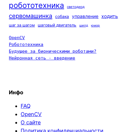
робототехника
светодиод
сервомашинка
ходить
управление
собака
шаг за шагом
шаговый двигатель
шилд
юмор
OpenCV
Робототехника
Будущее за бионическими роботами?
Нейронная сеть - введение
Инфо
FAQ
OpenCV
О сайте
Политика конфиденциальности