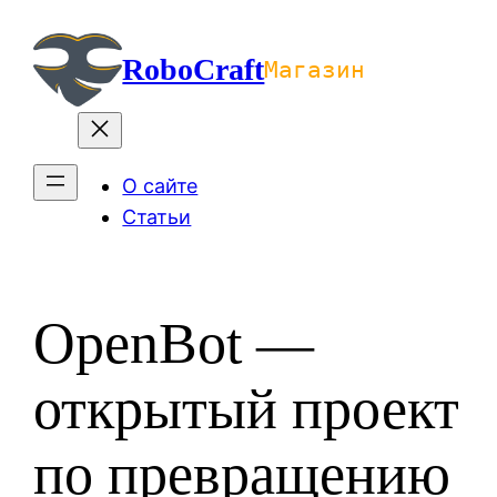
Перейти
к
RoboCraft
Магазин
содержимому
О сайте
Статьи
OpenBot —
открытый проект
по превращению