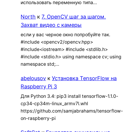
использовать переменную типа…
North
к
7. OpenCV шаг за шагом.
Захват видео с камеры
если у вас черное окно попробуйте так.
#include <opencv2/opencv.hpp>
#include<iostream> #include <stdlib.h>
#include <stdio.h> using namespace cv; using
namespace std;…
abelousov
к
Установка TensorFlow на
Raspberry Pi 3
Для Python 3.4: pip3 install tensorflow-1.1.0-
cp34-cp34m-linux_armv7l.whl
https://github.com/samjabrahams/tensorflow-
on-raspberry-pi