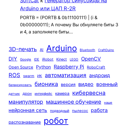
SoftCat
к
Генератор синусоиды на
Arduino или ЦАП R-2R
PORTB = (PORTB & 0b11100111) | (i &
0b00000011); А почему Вы обнуляете биты 3
и 4, а заполняете биты…
Arduino
3D-печать
AI
Bluetooth
CraftDuino
DIY
OpenCV
iRobot
Kinect
Google
IDE
LEGO
Raspberry Pi
Python
Open Source
RoboCraft
ROS
автоматизация
андроид
swarm
ИК
бионика
видео
военный
версия
балансировать
кибервесна
камера
дрон
интерфейс
датчик
машинное обучение
манипулятор
наше
нейронная сеть
работа
пылесос
подводный
робот
распознавание