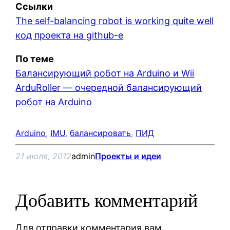
Ссылки
The self-balancing robot is working quite well
код проекта на github-е
По теме
Балансирующий робот на Arduino и Wii
ArduRoller — очередной балансирующий
робот на Arduino
Arduino
, 
IMU
, 
балансировать
, 
ПИД
21 июля, 2012
admin
Проекты и идеи
Добавить комментарий
Для отправки комментария вам