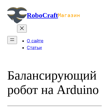
Перейти
к
RoboCraft
Магазин
содержимому
О сайте
Статьи
Балансирующий
робот на Arduino