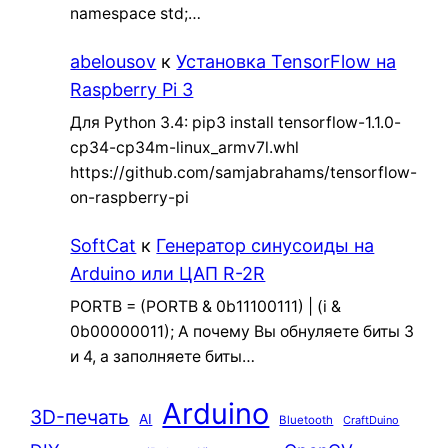
namespace std;…
abelousov
к
Установка TensorFlow на
Raspberry Pi 3
Для Python 3.4: pip3 install tensorflow-1.1.0-
cp34-cp34m-linux_armv7l.whl
https://github.com/samjabrahams/tensorflow-
on-raspberry-pi
SoftCat
к
Генератор синусоиды на
Arduino или ЦАП R-2R
PORTB = (PORTB & 0b11100111) | (i &
0b00000011); А почему Вы обнуляете биты 3
и 4, а заполняете биты…
Arduino
3D-печать
AI
Bluetooth
CraftDuino