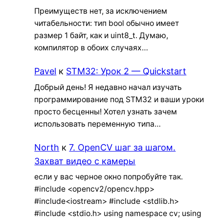
Преимуществ нет, за исключением
читабельности: тип bool обычно имеет
размер 1 байт, как и uint8_t. Думаю,
компилятор в обоих случаях…
Pavel
к
STM32: Урок 2 — Quickstart
Добрый день! Я недавно начал изучать
программирование под STM32 и ваши уроки
просто бесценны! Хотел узнать зачем
использовать переменную типа…
North
к
7. OpenCV шаг за шагом.
Захват видео с камеры
если у вас черное окно попробуйте так.
#include <opencv2/opencv.hpp>
#include<iostream> #include <stdlib.h>
#include <stdio.h> using namespace cv; using