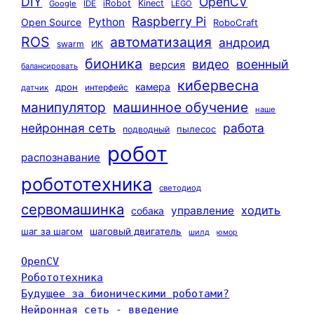
DIY
OpenCV
iRobot
Kinect
Google
IDE
LEGO
Raspberry Pi
Python
Open Source
RoboCraft
ROS
автоматизация
андроид
swarm
ИК
бионика
видео
военный
версия
балансировать
кибервесна
камера
дрон
интерфейс
датчик
машинное обучение
манипулятор
наше
нейронная сеть
работа
пылесос
подводный
робот
распознавание
робототехника
светодиод
сервомашинка
ходить
управление
собака
шаг за шагом
шаговый двигатель
шилд
юмор
OpenCV
Робототехника
Будущее за бионическими роботами?
Нейронная сеть - введение