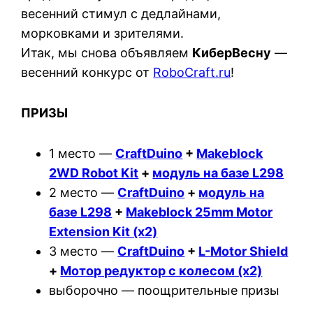
весенний стимул с дедлайнами,
морковками и зрителями.
Итак, мы снова объявляем
КиберВесну
—
весенний конкурс от
RoboCraft.ru
!
ПРИЗЫ
1 место —
CraftDuino
+
Makeblock
2WD Robot Kit
+
модуль на базе L298
2 место —
CraftDuino
+
модуль на
базе L298
+
Makeblock 25mm Motor
Extension Kit (х2)
3 место —
CraftDuino
+
L-Motor Shield
+
Мотор редуктор с колесом (х2)
выборочно — поощрительные призы