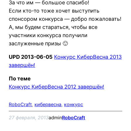
За что им — большое спасибо!
Если кто-то тоже хочет выступить
спонсором конкурса — добро пожаловать!
А, мы будем стараться, чтобы все
участники конкурса получили
заслуженные призы 🙂
UPD 2013-06-05
Конкурс КиберВесна 2013
завершён!
По теме
Конкурс КиберВесна 2012 завершён!
RoboCraft
, 
кибервесна
, 
конкурс
27 февраля, 2013
admin
RoboCraft