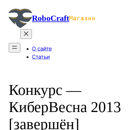
Перейти
к
RoboCraft
Магазин
содержимому
О сайте
Статьи
Конкурс —
КиберВесна 2013
[завершён]