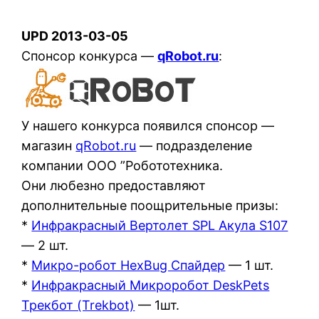
UPD 2013-03-05
Спонсор конкурса —
qRobot.ru
:
У нашего конкурса появился спонсор —
магазин
qRobot.ru
— подразделение
компании ООО ”Робототехника.
Они любезно предоставляют
дополнительные поощрительные призы:
*
Инфракрасный Вертолет SPL Акула S107
— 2 шт.
*
Микро-робот HexBug Спайдер
— 1 шт.
*
Инфракрасный Микроробот DeskPets
Трекбот (Trekbot)
— 1шт.