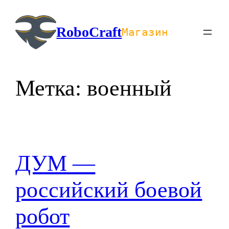
Перейти
к
RoboCraft
Магазин
содержимому
Метка:
военный
ДУМ —
российский боевой
робот