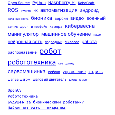
Raspberry Pi
Python
Open Source
RoboCraft
ROS
автоматизация
андроид
swarm
ИК
бионика
видео
военный
версия
балансировать
кибервесна
камера
дрон
интерфейс
датчик
машинное обучение
манипулятор
наше
нейронная сеть
работа
пылесос
подводный
робот
распознавание
робототехника
светодиод
сервомашинка
ходить
управление
собака
шаг за шагом
шаговый двигатель
шилд
юмор
OpenCV
Робототехника
Будущее за бионическими роботами?
Нейронная сеть - введение