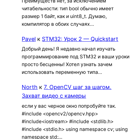
Преимуществ нет, за исключением
читабельности: тип bool обычно имеет
размер 1 байт, как и uint8_t. Думаю,
компилятор в обоих случаях…
Pavel
к
STM32: Урок 2 — Quickstart
Добрый день! Я недавно начал изучать
программирование под STM32 и ваши уроки
просто бесценны! Хотел узнать зачем
использовать переменную типа…
North
к
7. OpenCV шаг за шагом.
Захват видео с камеры
если у вас черное окно попробуйте так.
#include <opencv2/opencv.hpp>
#include<iostream> #include <stdlib.h>
#include <stdio.h> using namespace cv; using
namespace std;…