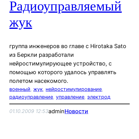
Радиоуправляемый
жук
группа инженеров во главе с Hirotaka Sato
из Беркли разработали
нейростимулирующее устройство, с
помощью которого удалось управлять
полетом насекомого.
военный
, 
жук
, 
нейростимулирование
, 
радиоуправление
, 
управление
, 
электрод
admin
Новости
01.10.2009 12:53