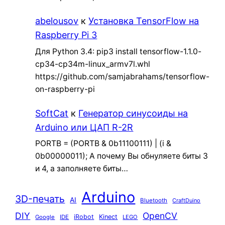
abelousov
к
Установка TensorFlow на
Raspberry Pi 3
Для Python 3.4: pip3 install tensorflow-1.1.0-
cp34-cp34m-linux_armv7l.whl
https://github.com/samjabrahams/tensorflow-
on-raspberry-pi
SoftCat
к
Генератор синусоиды на
Arduino или ЦАП R-2R
PORTB = (PORTB & 0b11100111) | (i &
0b00000011); А почему Вы обнуляете биты 3
и 4, а заполняете биты…
Arduino
3D-печать
AI
Bluetooth
CraftDuino
DIY
OpenCV
iRobot
Kinect
Google
IDE
LEGO