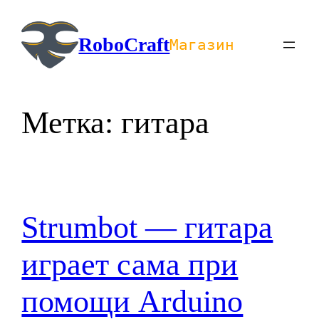
Перейти
к
RoboCraft
Магазин
содержимому
Метка:
гитара
Strumbot — гитара
играет сама при
помощи Arduino