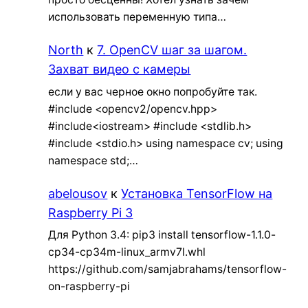
использовать переменную типа…
North
к
7. OpenCV шаг за шагом.
Захват видео с камеры
если у вас черное окно попробуйте так.
#include <opencv2/opencv.hpp>
#include<iostream> #include <stdlib.h>
#include <stdio.h> using namespace cv; using
namespace std;…
abelousov
к
Установка TensorFlow на
Raspberry Pi 3
Для Python 3.4: pip3 install tensorflow-1.1.0-
cp34-cp34m-linux_armv7l.whl
https://github.com/samjabrahams/tensorflow-
on-raspberry-pi