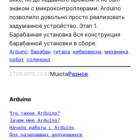
знаком с микроконтроллерами. Arduino
позволило довольно просто реализовать
задуманное устройство. Этап 1.
Барабанная установка Вся конструкция
барабанной установки в сборе.
Arduino
, 
барабан
, 
гитара
, 
кибервесна
, 
механика
, 
робот
, 
соленоид
Muiota
Разное
27.05.2015 22:07
Arduino
Что такое Arduino?
Зачем мне Arduino?
Начало работы с Arduino
Для начинающих ардуинщиков