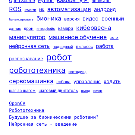
Raspberry Pi
Python
Open Source
RoboCraft
ROS
автоматизация
андроид
swarm
ИК
бионика
видео
военный
версия
балансировать
кибервесна
камера
дрон
интерфейс
датчик
машинное обучение
манипулятор
наше
нейронная сеть
работа
пылесос
подводный
робот
распознавание
робототехника
светодиод
сервомашинка
ходить
управление
собака
шаг за шагом
шаговый двигатель
шилд
юмор
OpenCV
Робототехника
Будущее за бионическими роботами?
Нейронная сеть - введение