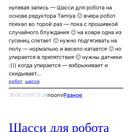
нулевая запись — Шасси для робота на
основе редуктора Tamiya 🙂 вчера робот
поехал во торой раз — пока с прошивкой
случайного блуждания 🙂 на ковре одна из
гусениц слетает 🙁 нужно подгягивать на
полу — нормально и весело катается 🙂 но
упирается в препятствия 🙁 нужны датчики
:))) когда упирается — взбрыкивает и
скидывает…
робот
, 
шасси
noonv
Разное
18.08.2009 13:36
Шасси для робота