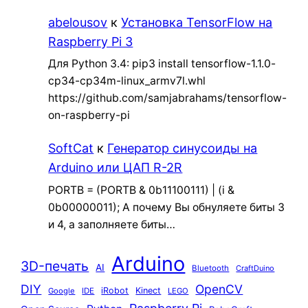
abelousov
к
Установка TensorFlow на
Raspberry Pi 3
Для Python 3.4: pip3 install tensorflow-1.1.0-
cp34-cp34m-linux_armv7l.whl
https://github.com/samjabrahams/tensorflow-
on-raspberry-pi
SoftCat
к
Генератор синусоиды на
Arduino или ЦАП R-2R
PORTB = (PORTB & 0b11100111) | (i &
0b00000011); А почему Вы обнуляете биты 3
и 4, а заполняете биты…
Arduino
3D-печать
AI
Bluetooth
CraftDuino
DIY
OpenCV
iRobot
Kinect
Google
IDE
LEGO