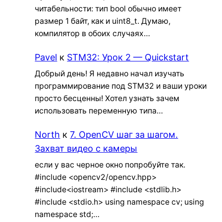
читабельности: тип bool обычно имеет
размер 1 байт, как и uint8_t. Думаю,
компилятор в обоих случаях…
Pavel
к
STM32: Урок 2 — Quickstart
Добрый день! Я недавно начал изучать
программирование под STM32 и ваши уроки
просто бесценны! Хотел узнать зачем
использовать переменную типа…
North
к
7. OpenCV шаг за шагом.
Захват видео с камеры
если у вас черное окно попробуйте так.
#include <opencv2/opencv.hpp>
#include<iostream> #include <stdlib.h>
#include <stdio.h> using namespace cv; using
namespace std;…