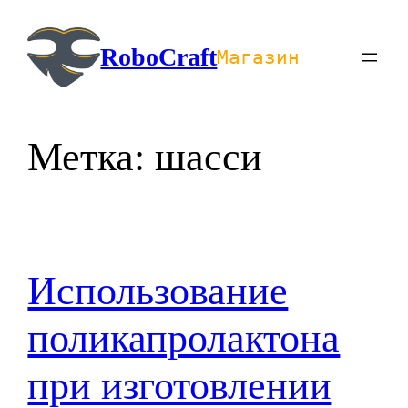
Перейти
к
RoboCraft
Магазин
содержимому
Метка:
шасси
Использование
поликапролактона
при изготовлении