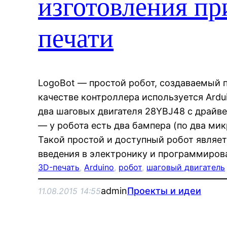
изготовления п
печати
LogoBot — простой робот, создаваемый 
качестве контроллера используется Ardui
два шаговых двигателя 28YBJ48 с драйв
— у робота есть два бампера (по два ми
Такой простой и доступный робот являе
введения в электронику и программиров
3D-печать
, 
Arduino
, 
робот
, 
шаговый двигатель
admin
Проекты и идеи
11.08.2015 14:55