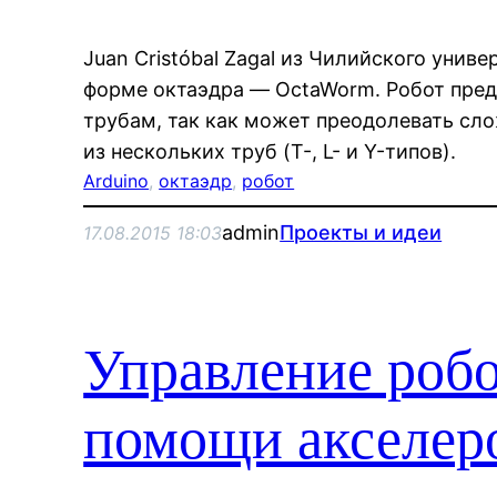
Juan Cristóbal Zagal из Чилийского униве
форме октаэдра — OctaWorm. Робот пред
трубам, так как может преодолевать сл
из нескольких труб (T-, L- и Y-типов).
Arduino
, 
октаэдр
, 
робот
admin
Проекты и идеи
17.08.2015 18:03
Управление роб
помощи акселер