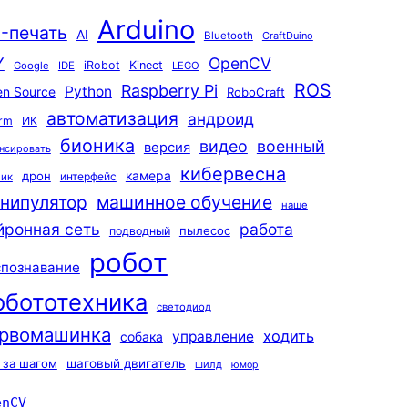
Arduino
-печать
AI
Bluetooth
CraftDuino
Y
OpenCV
iRobot
Kinect
Google
IDE
LEGO
ROS
Raspberry Pi
Python
n Source
RoboCraft
автоматизация
андроид
rm
ИК
бионика
видео
военный
версия
нсировать
кибервесна
камера
дрон
интерфейс
чик
машинное обучение
нипулятор
наше
йронная сеть
работа
пылесос
подводный
робот
спознавание
обототехника
светодиод
рвомашинка
ходить
управление
собака
 за шагом
шаговый двигатель
шилд
юмор
enCV