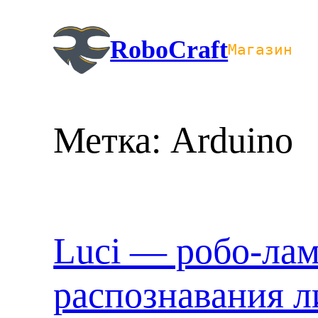
Перейти
к
RoboCraft
Магазин
содержимому
Метка:
Arduino
Luci — робо-лам
распознавания л