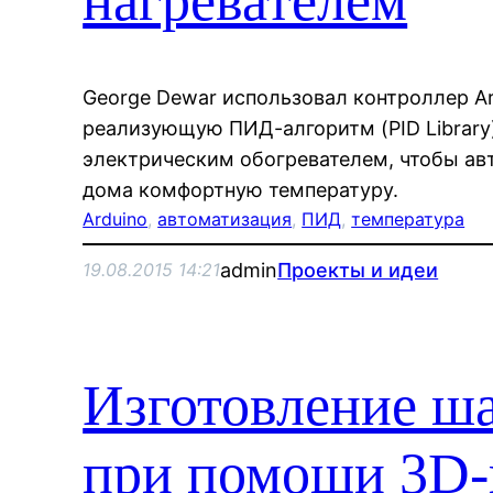
нагревателем
George Dewar использовал контроллер Ar
реализующую ПИД-алгоритм (PID Library
электрическим обогревателем, чтобы а
дома комфортную температуру.
Arduino
, 
автоматизация
, 
ПИД
, 
температура
admin
Проекты и идеи
19.08.2015 14:21
Изготовление ша
при помощи 3D-