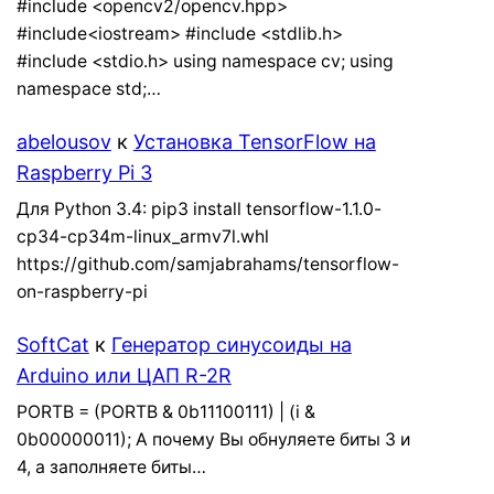
#include <opencv2/opencv.hpp>
#include<iostream> #include <stdlib.h>
#include <stdio.h> using namespace cv; using
namespace std;…
abelousov
к
Установка TensorFlow на
Raspberry Pi 3
Для Python 3.4: pip3 install tensorflow-1.1.0-
cp34-cp34m-linux_armv7l.whl
https://github.com/samjabrahams/tensorflow-
on-raspberry-pi
SoftCat
к
Генератор синусоиды на
Arduino или ЦАП R-2R
PORTB = (PORTB & 0b11100111) | (i &
0b00000011); А почему Вы обнуляете биты 3 и
4, а заполняете биты…