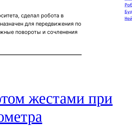
Ро
Бу
рситета, сделал робота в
Не
назначен для передвижения по
ожные повороты и сочленения
отом жестами при
ометра