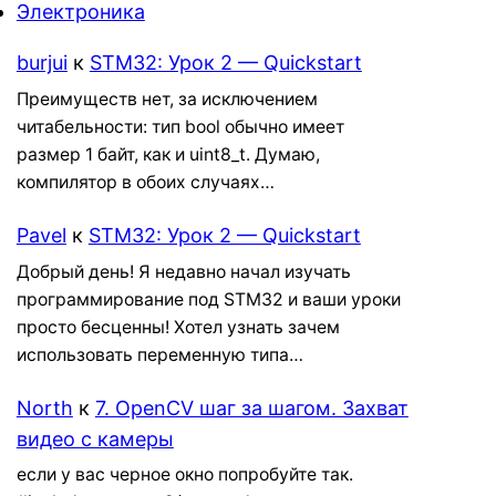
Электроника
burjui
к
STM32: Урок 2 — Quickstart
Преимуществ нет, за исключением
читабельности: тип bool обычно имеет
размер 1 байт, как и uint8_t. Думаю,
компилятор в обоих случаях…
Pavel
к
STM32: Урок 2 — Quickstart
Добрый день! Я недавно начал изучать
программирование под STM32 и ваши уроки
просто бесценны! Хотел узнать зачем
использовать переменную типа…
North
к
7. OpenCV шаг за шагом. Захват
видео с камеры
если у вас черное окно попробуйте так.