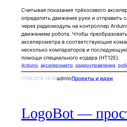
Считывая показания трёхосевого акселе
определить движение руки и отправить
через радиомодуль на контроллер Arduin
движением робота. Чтобы преобразовать
акселерометра в соответствующие кома
несколько компараторов и последующую
помощи специального кодера (HT12E).
Arduino
, 
акселерометр
, 
радиоуправление
, 
роб
admin
Проекты и идеи
17.08.2015 14:39
LogoBot — прост