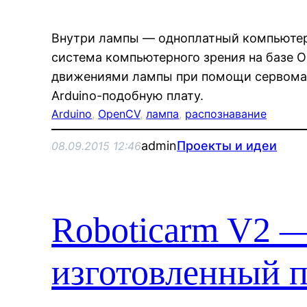
Внутри лампы — одноплатный компьютер 
система компьютерного зрения на базе 
движениями лампы при помощи сервомаш
Arduino-подобную плату.
Arduino
, 
OpenCV
, 
лампа
, 
распознавание
admin
Проекты и идеи
08.09.2015 12:46
Roboticarm V2 
изготовленный 