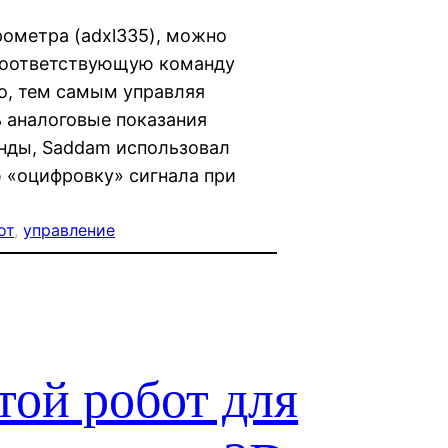
рометра (adxl335), можно
 соответствующую команду
o, тем самым управляя
 аналоговые показания
нды, Saddam использовал
 «оцифровку» сигнала при
от
, 
управление
ой робот для