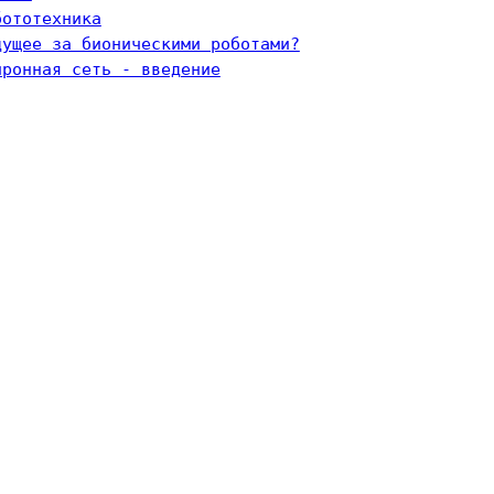
бототехника
дущее за бионическими роботами?
йронная сеть - введение