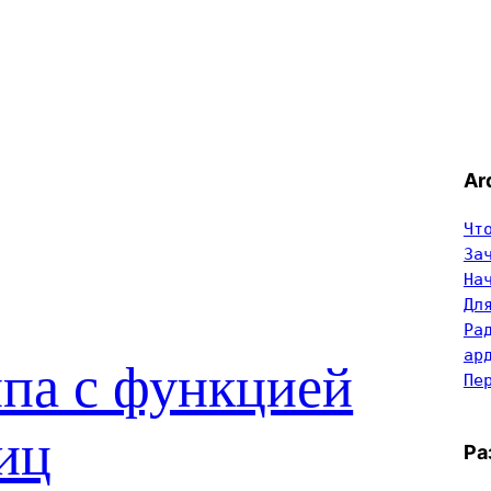
Ar
Чт
За
На
Дл
Ра
ар
па с функцией
Пе
иц
Ра