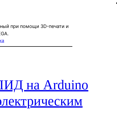
нный при помощи 3D-печати и
EGA.
ка
ПИД на Arduino
электрическим