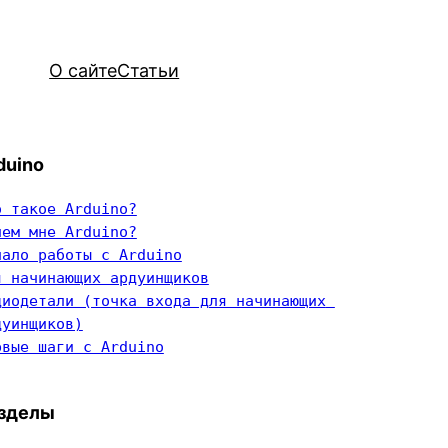
О сайте
Статьи
duino
о такое Arduino?
чем мне Arduino?
чало работы с Arduino
я начинающих ардуинщиков
диодетали (точка входа для начинающих 
дуинщиков)
рвые шаги с Arduino
зделы