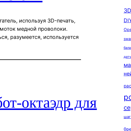
3D
DI
атель, используя 3D-печать,
и моток медной проволоки.
Ope
ься, разумеется, используется
swa
бала
дат
ма
не
ра
р
от-октаэдр для
се
шаг
Op