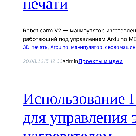
печати
Roboticarm V2 — манипулятор изготовле
работающий под управлением Arduino M
3D-печать
, 
Arduino
, 
манипулятор
, 
сервомашин
admin
Проекты и идеи
20.08.2015 12:03
Использование 
для управления 