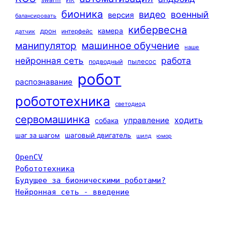
бионика
видео
военный
версия
балансировать
кибервесна
камера
дрон
интерфейс
датчик
машинное обучение
манипулятор
наше
нейронная сеть
работа
пылесос
подводный
робот
распознавание
робототехника
светодиод
сервомашинка
ходить
управление
собака
шаг за шагом
шаговый двигатель
шилд
юмор
OpenCV
Робототехника
Будущее за бионическими роботами?
Нейронная сеть - введение