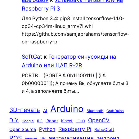
Raspberry Pi 3
Для Python 3.4: pip3 install tensorflow-1.1.0-
cp34-cp34m-linux_armv7l.whl
https://github.com/samjabrahams/tensorflow-
on-raspberry-pi
SoftCat
к
Генератор синусоиды на
Arduino или ЦАП R-2R
PORTB = (PORTB & 0b11100111) | (i &
0b00000011); А почему Вы обнуляете биты 3
и 4, а заполняете биты…
Arduino
3D-печать
AI
Bluetooth
CraftDuino
DIY
OpenCV
iRobot
Kinect
Google
IDE
LEGO
Raspberry Pi
Python
Open Source
RoboCraft
ROS
автоматизация
андроид
swarm
ИК