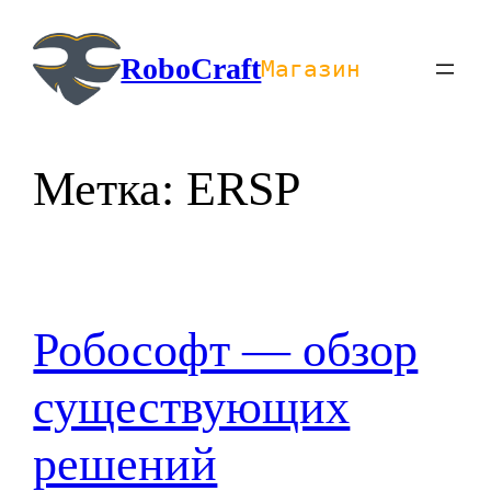
Перейти
к
RoboCraft
Магазин
содержимому
Метка:
ERSP
Робософт — обзор
существующих
решений