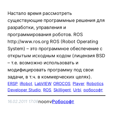
Настало время рассмотреть
существующие программные решения для
разработки, управления и
программирования роботов. ROS
http://www.ros.org ROS (Robot Operating
System) – это программное обеспечение с
открытым исходным кодом (лицензия BSD
– т.е. возможно использовать и
модифицировать программу под свои
задачи, в т.ч. в коммерческих целях).
ERSP
, 
iRobot
, 
LabVIEW
, 
OROCOS
, 
Player
, 
Robotics
Developer Studio
, 
ROS
, 
Skilligent
, 
Urbi
, 
робософт
noonv
Робософт
16.02.2011 17:08