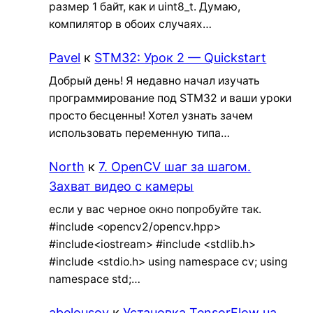
размер 1 байт, как и uint8_t. Думаю,
компилятор в обоих случаях…
Pavel
к
STM32: Урок 2 — Quickstart
Добрый день! Я недавно начал изучать
программирование под STM32 и ваши уроки
просто бесценны! Хотел узнать зачем
использовать переменную типа…
North
к
7. OpenCV шаг за шагом.
Захват видео с камеры
если у вас черное окно попробуйте так.
#include <opencv2/opencv.hpp>
#include<iostream> #include <stdlib.h>
#include <stdio.h> using namespace cv; using
namespace std;…
abelousov
к
Установка TensorFlow на