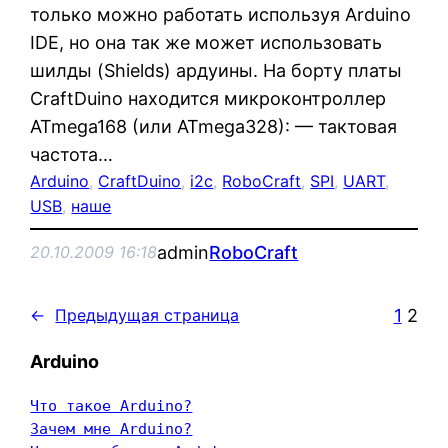
только можно работать используя Arduino
IDE, но она так же может использовать
шилды (Shields) ардуины. На борту платы
CraftDuino находится микроконтроллер
ATmega168 (или ATmega328): — тактовая
частота…
Arduino
, 
CraftDuino
, 
i2c
, 
RoboCraft
, 
SPI
, 
UART
, 
USB
, 
наше
admin
RoboCraft
20.10.2009 16:18
1
2
←
Предыдущая страница
Arduino
Что такое Arduino?
Зачем мне Arduino?