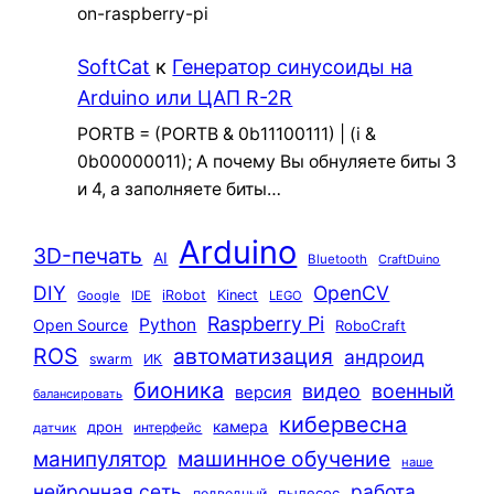
on-raspberry-pi
SoftCat
к
Генератор синусоиды на
Arduino или ЦАП R-2R
PORTB = (PORTB & 0b11100111) | (i &
0b00000011); А почему Вы обнуляете биты 3
и 4, а заполняете биты…
Arduino
3D-печать
AI
Bluetooth
CraftDuino
DIY
OpenCV
iRobot
Kinect
Google
IDE
LEGO
Raspberry Pi
Python
Open Source
RoboCraft
ROS
автоматизация
андроид
swarm
ИК
бионика
видео
военный
версия
балансировать
кибервесна
камера
дрон
интерфейс
датчик
машинное обучение
манипулятор
наше
нейронная сеть
работа
пылесос
подводный