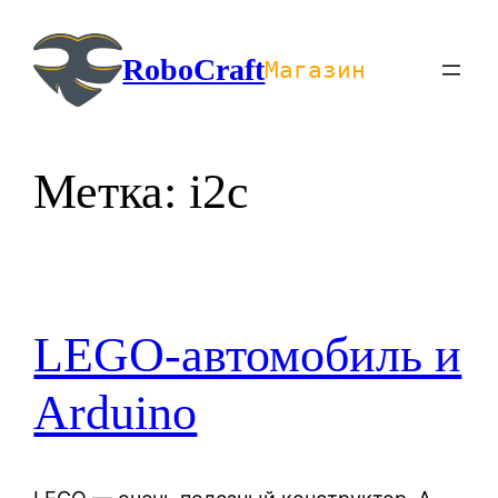
Перейти
к
RoboCraft
Магазин
содержимому
Метка:
i2c
LEGO-автомобиль и
Arduino