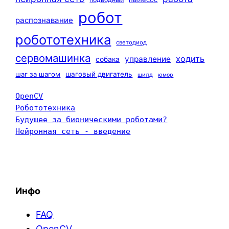
робот
распознавание
робототехника
светодиод
сервомашинка
ходить
управление
собака
шаг за шагом
шаговый двигатель
шилд
юмор
OpenCV
Робототехника
Будущее за бионическими роботами?
Нейронная сеть - введение
Инфо
FAQ
OpenCV