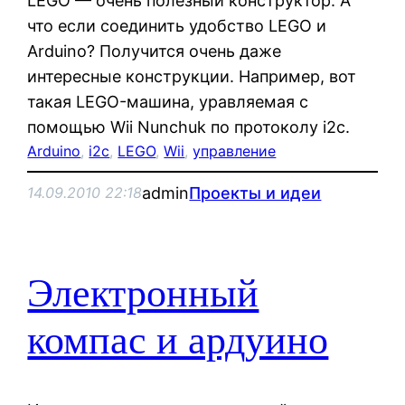
LEGO — очень полезный конструктор. А
что если соединить удобство LEGO и
Arduino? Получится очень даже
интересные конструкции. Например, вот
такая LEGO-машина, уравляемая с
помощью Wii Nunchuk по протоколу i2c.
Arduino
, 
i2c
, 
LEGO
, 
Wii
, 
управление
admin
Проекты и идеи
14.09.2010 22:18
Электронный
компас и ардуино