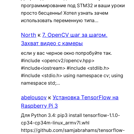
программирование под STM32 и ваши уроки
просто бесценны! Хотел узнать зачем
использовать переменную типа…
North
к
7. OpenCV шаг за шагом.
Захват видео с камеры
если у вас черное окно попробуйте так.
#include <opencv2/opencv.hpp>
#include<iostream> #include <stdlib.h>
#include <stdio.h> using namespace cv; using
namespace std;…
abelousov
к
Установка TensorFlow на
Raspberry Pi 3
Для Python 3.4: pip3 install tensorflow-1.1.0-
cp34-cp34m-linux_armv7l.whl
https://github.com/samjabrahams/tensorflow-