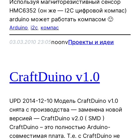
Используя магниторезистивный сенсор
HMC6352 (он же — I2C цифровой компас)
arduino может работать компасом 🙂
Arduino
, 
i2c
, 
компас
noonv
Проекты и идеи
03.03.2010 23:05
CraftDuino v1.0
UPD 2014-12-10 Модель CraftDuino v1.0
снята с производства — заменена новой
версией — CraftDuino v2.0 ( SMD )
CraftDuino – это полностью Arduino-
совместимая плата. Т.е. с CraftDuino не